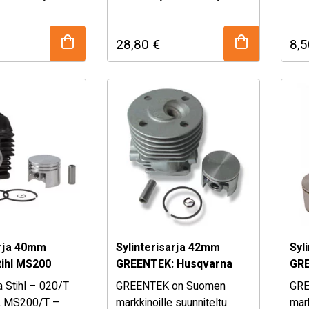
a löydät
Valikoimasta löydät
Autr
 mutta
laadukkaat, mutta
ova
28,80
€
8,
 hintaiset
kohtuullisen hintaiset
alku
tarvikkeet
varaosat ja tarvikkeet
sopi
eisiin ja
puutarha koneisiin ja
metsäpuolen koneisiin. – …
metsäpuolen koneisiin. – …
arja 40mm
Sylinterisarja 42mm
Syl
ihl MS200
GREENTEK: Husqvarna
GRE
242
45,
ja Stihl – 020/T
GREENTEK on Suomen
GRE
204
), MS200/T –
markkinoille suunniteltu
mark