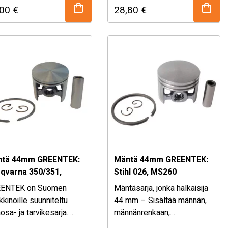
,00
€
28,80
€
uullisen hintaiset
kohtuullisen hintaiset
osat ja tarvikkeet
varaosat ja tarvikkeet
arha koneisiin ja
puutarha koneisiin ja
metsäpuolen koneisiin. – …
metsäpuolen koneisiin. – …
tä 44mm GREENTEK:
Mäntä 44mm GREENTEK:
qvarna 350/351,
Stihl 026, MS260
sered
ENTEK on Suomen
Mäntäsarja, jonka halkaisija
149/CS2150
kinoille suunniteltu
44 mm – Sisältää männän,
osa- ja tarvikesarja.
männänrenkaan,
ikoimasta löydät
männäntapin ja männäntapin