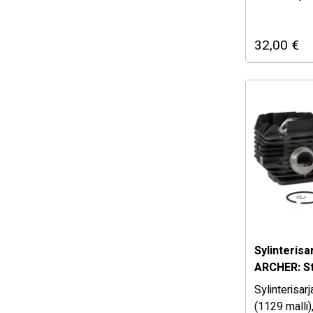
Valikoimast
laadukkaat,
32,00
€
kohtuullisen
varaosat ja 
puutarha kon
Sylinteris
ARCHER: St
Sylinterisar
(1129 malli