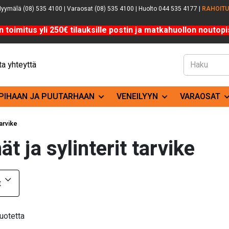
yymälä (08) 535 4100 | Varaosat (08) 535 4100 | Huolto 044 535 4177 |
RAHOIT
n toimitus yli 250€ tilauksille postin ja matkahuollon noutopis
a yhteyttä
PIHAAN JA PUUTARHAAN
VENEILYYN
VARAOSAT
tarvike
nät ja sylinterit tarvike
t
uotetta