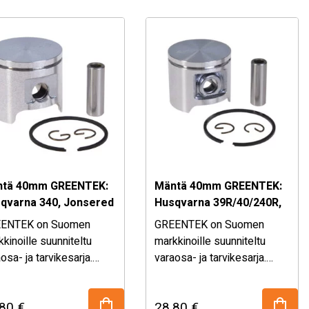
tä 40mm GREENTEK:
Mäntä 40mm GREENTEK:
qvarna 340, Jonsered
Husqvarna 39R/40/240R,
1
Jonsered 2041, Partner
ENTEK on Suomen
GREENTEK on Suomen
400
kinoille suunniteltu
markkinoille suunniteltu
osa- ja tarvikesarja.
varaosa- ja tarvikesarja.
ikoimasta löydät
Valikoimasta löydät
dukkaat, mutta
laadukkaat, mutta
,80
€
28,80
€
uullisen hintaiset
kohtuullisen hintaiset