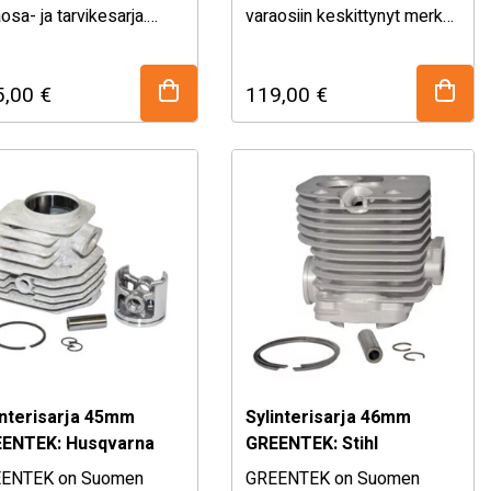
osa- ja tarvikesarja.
varaosiin keskittynyt merkki
ikoimasta löydät
Autraliasta. Archerin tuotteet
dukkaat, mutta
ovat monesti samoja kuin
5,00
€
119,00
€
uullisen hintaiset
alkuperäisosat, joten
osat ja tarvikkeet
sopivuus, laatu ja kestävyys
arha koneisiin ja
on taattu! Archer käyttää …
säpuolen koneisiin.
Sylinterisarja …
interisarja 45mm
Sylinterisarja 46mm
ENTEK: Husqvarna
GREENTEK: Stihl
, 254
FS360/420/500/550
ENTEK on Suomen
GREENTEK on Suomen