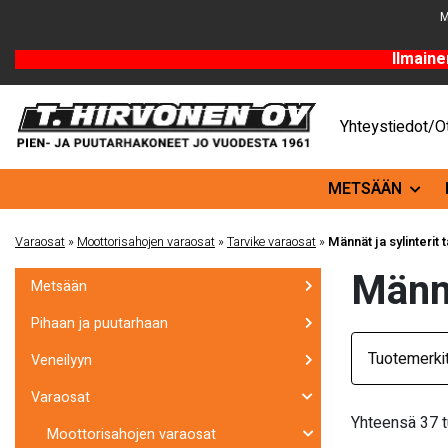
M
Ilmaine
Yhteystiedot/Ot
METSÄÄN
Varaosat
»
Moottorisahojen varaosat
»
Tarvike varaosat
»
Männät ja sylinterit 
Män
Metsään
Pihaan ja puutarhaan
Tuotemerki
Veneilyyn
Varaosat
Yhteensä 37 t
Moottorisahojen varaosat