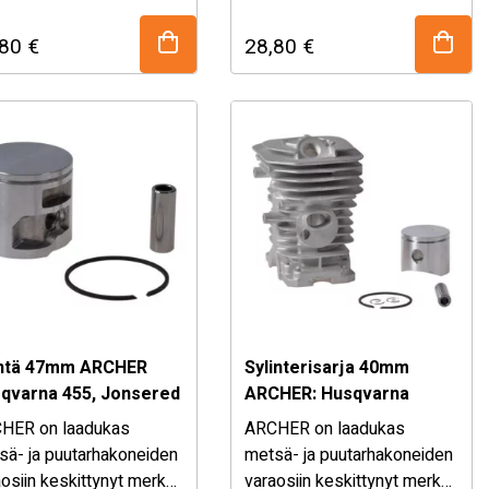
dukkaat, mutta
lukitukset. Sopivuus: – 026,
,80
€
28,80
€
uullisen hintaiset
MS260 (tarkista halkaisija)
osat ja tarvikkeet
– Korvaa alkuperäisnumerot
arha koneisiin ja
1121 020 1203, TT026, …
metsäpuolen koneisiin. – …
ntä 47mm ARCHER
Sylinterisarja 40mm
qvarna 455, Jonsered
ARCHER: Husqvarna
2255
136/137/141/142
HER on laadukas
ARCHER on laadukas
Jonsered 2040/CS2040
sä- ja puutarhakoneiden
metsä- ja puutarhakoneiden
osiin keskittynyt merkki
varaosiin keskittynyt merkki