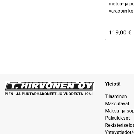
metsä- ja p
varaosiin ke
Autraliasta.
ovat monest
119,00
€
alkuperäisos
sopivuus, la
Yleistä
Tilaaminen
Maksutavat
Maksu- ja so
Palautukset
Rekisteriselo
Yhteystiedot/