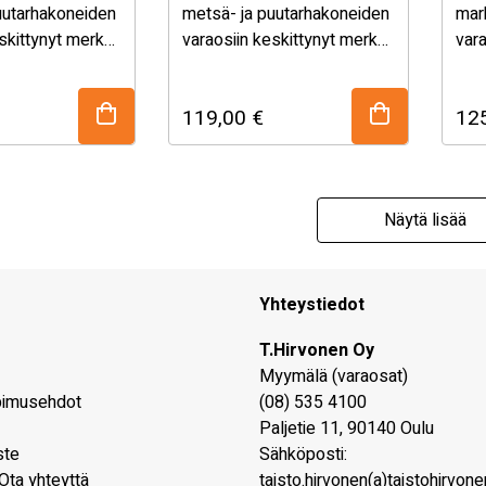
uutarhakoneiden
metsä- ja puutarhakoneiden
mark
skittynyt merkki
varaosiin keskittynyt merkki
vara
 Archerin tuotteet
Autraliasta. Archerin tuotteet
Val
i samoja kuin
ovat monesti samoja kuin
laa
119,00
€
12
at, joten
alkuperäisosat, joten
koht
atu ja kestävyys
sopivuus, laatu ja kestävyys
vara
on taattu! Archer käyttää …
on taattu! Archer käyttää …
puut
met
Näytä lisää
Yhteystiedot
T.Hirvonen Oy
Myymälä (varaosat)
pimusehdot
(08) 535 4100
Paljetie 11
,
90140
Oulu
ste
Sähköposti:
Ota yhteyttä
taisto.hirvonen(a)taistohirvonen