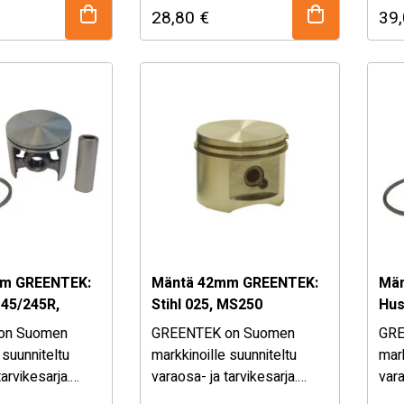
28,80
€
39
 hintaiset
kohtuullisen hintaiset
koht
tarvikkeet
varaosat ja tarvikkeet
vara
eisiin ja
puutarha koneisiin ja
puut
metsäpuolen koneisiin. – …
metsäpuolen koneisiin. – …
m GREENTEK:
Mäntä 42mm GREENTEK:
Män
45/245R,
Stihl 025, MS250
Hus
045, Partner
Jon
on Suomen
GREENTEK on Suomen
GRE
CS2
 suunniteltu
markkinoille suunniteltu
mark
tarvikesarja.
varaosa- ja tarvikesarja.
vara
a löydät
Valikoimasta löydät
Val