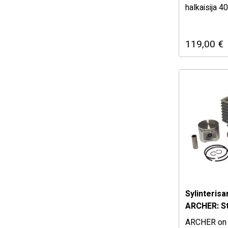
halkaisija
1129-020-1
1201tHUOM!
119,00
€
020AV (1149
Sylinteris
ARCHER: St
FR350/450
ARCHER on 