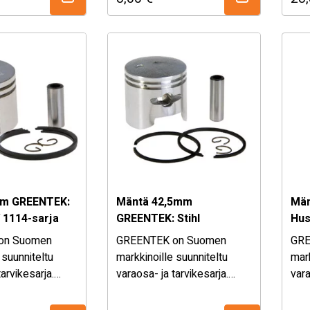
tarvikkeet
varaosat ja tarvikkeet
vara
eisiin ja
puutarha koneisiin ja
puut
 koneisiin.
metsäpuolen koneisiin.
Yleismalli …
m GREENTEK:
Mäntä 42,5mm
Män
V 1114-sarja
GREENTEK: Stihl
Hus
025/MS230/MS230C/MS250/MS250C
on Suomen
GREENTEK on Suomen
GRE
 suunniteltu
markkinoille suunniteltu
mark
tarvikesarja.
varaosa- ja tarvikesarja.
vara
a löydät
Valikoimasta löydät
Val
 mutta
laadukkaat, mutta
laa