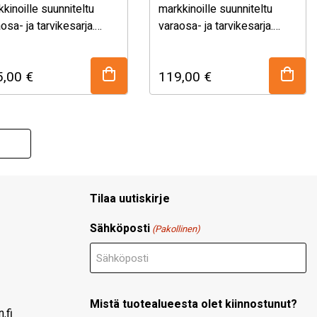
kinoille suunniteltu
markkinoille suunniteltu
osa- ja tarvikesarja.
varaosa- ja tarvikesarja.
ikoimasta löydät
Valikoimasta löydät
dukkaat, mutta
laadukkaat, mutta
5,00
€
119,00
€
uullisen hintaiset
kohtuullisen hintaiset
osat ja tarvikkeet
varaosat ja tarvikkeet
arha koneisiin ja
puutarha koneisiin ja
säpuolen koneisiin.
metsäpuolen koneisiin. Stihl
Sylinterisarja …
…
Tilaa uutiskirje
Sähköposti
(Pakollinen)
Mistä tuotealueesta olet kiinnostunut?
.fi