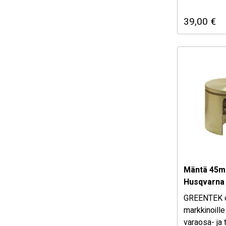
laadukkaat,
39,00
€
kohtuullisen
varaosat ja 
puutarha kon
Mäntä 45m
Husqvarna 
GREENTEK 
markkinoille
varaosa- ja 