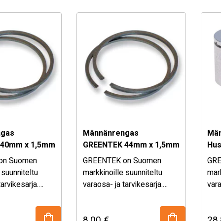
ngas
Männänrengas
Män
40mm x 1,5mm
GREENTEK 44mm x 1,5mm
Hus
2kpl
214
on Suomen
GREENTEK on Suomen
GRE
 suunniteltu
markkinoille suunniteltu
mark
tarvikesarja.
varaosa- ja tarvikesarja.
vara
a löydät
Valikoimasta löydät
Val
 mutta
laadukkaat, mutta
laa
8,00
€
28
 hintaiset
kohtuullisen hintaiset
koht