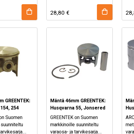
 mutta
laadukkaat, mutta
laa
28,80
€
28
 hintaiset
kohtuullisen hintaiset
koht
tarvikkeet
varaosat ja tarvikkeet
vara
eisiin ja
puutarha koneisiin ja
puut
metsäpuolen koneisiin. – …
metsäpuolen koneisiin. – …
m GREENTEK:
Mäntä 46mm GREENTEK:
Mä
154, 254
Husqvarna 55, Jonsered
Hus
2054, Partner 540
CS
on Suomen
GREENTEK on Suomen
ARC
 suunniteltu
markkinoille suunniteltu
met
tarvikesarja.
varaosa- ja tarvikesarja.
vara