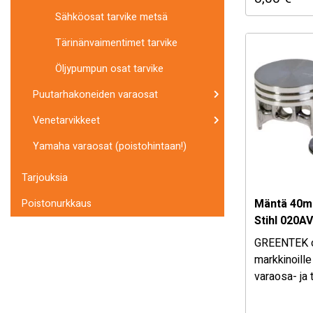
varaosat ja 
Sähköosat tarvike metsä
puutarha kon
Tärinänvaimentimet tarvike
metsäpuolen
Yleismalli …
Öljypumpun osat tarvike
Puutarhakoneiden varaosat
Venetarvikkeet
Yamaha varaosat (poistohintaan!)
Tarjouksia
Mäntä 40m
Poistonurkkaus
Stihl 020A
GREENTEK 
markkinoille
varaosa- ja 
Valikoimast
laadukkaat,