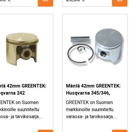
osat ja tarvikkeet
varaosat ja tarvikkeet
arha koneisiin ja
puutarha koneisiin ja
metsäpuolen koneisiin. – …
metsäpuolen koneisiin.
Mäntäsarja …
tä 42mm GREENTEK:
Mäntä 42mm GREENTEK:
qvarna 242
Husqvarna 345/346,
Jonsered
ENTEK on Suomen
GREENTEK on Suomen
2145/CS2147/BC2145
kinoille suunniteltu
markkinoille suunniteltu
osa- ja tarvikesarja.
varaosa- ja tarvikesarja.
ikoimasta löydät
Valikoimasta löydät
dukkaat, mutta
laadukkaat, mutta