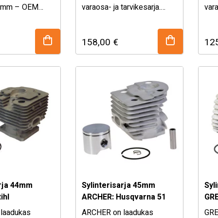
 40mm – OEM
varaosa- ja tarvikesarja.
vara
202, 1129-020-
Valikoimasta löydät
Val
 ei sovellu
laadukkaat, mutta
laa
158,00
€
12
) malliin
kohtuullisen hintaiset
koht
varaosat ja tarvikkeet
vara
puutarha koneisiin ja
puut
metsäpuolen koneisiin.
met
Sylinterisarja …
arja 44mm
Sylinterisarja 45mm
Syl
ihl
ARCHER: Husqvarna 51
GRE
/480
154
laadukas
ARCHER on laadukas
GRE