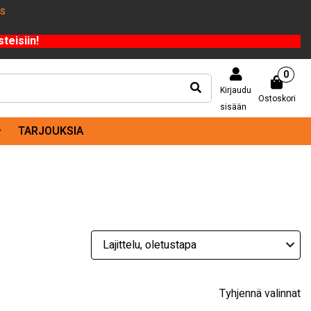
US
teisiin!
0
Kirjaudu
Ostoskori
sisään
TARJOUKSIA
Tyhjennä valinnat