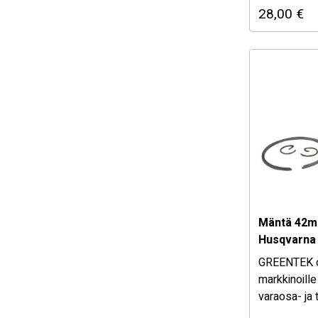
28,00
€
kohtuullisen
varaosat ja 
puutarha kon
Mäntä 42m
Husqvarna 
Jonsered 2
GREENTEK 
450
markkinoille
varaosa- ja 
Valikoimast