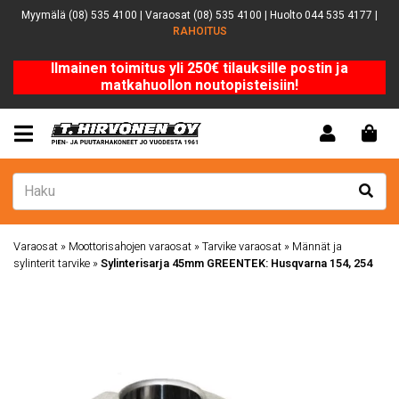
Myymälä (08) 535 4100 | Varaosat (08) 535 4100 | Huolto 044 535 4177 |
RAHOITUS
Ilmainen toimitus yli 250€ tilauksille postin ja
matkahuollon noutopisteisiin!
Varaosat
»
Moottorisahojen varaosat
»
Tarvike varaosat
»
Männät ja
sylinterit tarvike
»
Sylinterisarja 45mm GREENTEK: Husqvarna 154, 254