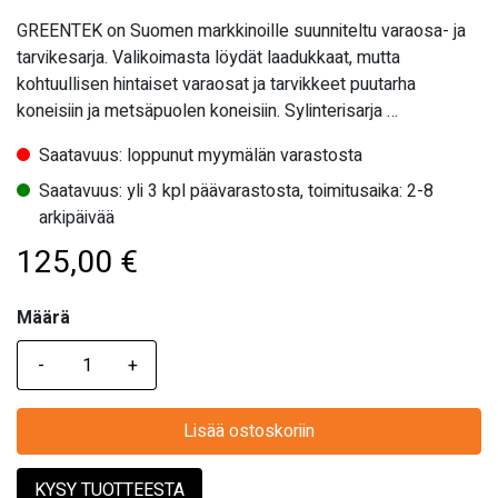
GREENTEK on Suomen markkinoille suunniteltu varaosa- ja
tarvikesarja. Valikoimasta löydät laadukkaat, mutta
kohtuullisen hintaiset varaosat ja tarvikkeet puutarha
koneisiin ja metsäpuolen koneisiin. Sylinterisarja …
Saatavuus: loppunut myymälän varastosta
Saatavuus: yli 3 kpl päävarastosta, toimitusaika: 2-8
arkipäivää
125,00
€
Määrä
Määrä
Lisää ostoskoriin
KYSY TUOTTEESTA