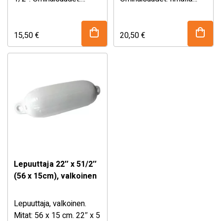
Ilmalla täytettävä.
täytettävä. EASTERNER
EASTERNER on
on Taiwanilainen
Taiwanilainen
veneilypuolen tuotteisiin
15,50
€
20,50
€
veneilypuolen tuotteisiin
keskittynyt valmistaja.
keskittynyt valmistaja.
Tämä tehdas valmistaa
Tämä tehdas valmistaa
monelle
monelle
Yhdysvaltalaiselle …
Yhdysvaltalaiselle …
Lepuuttaja 22″ x 51/2″
(56 x 15cm), valkoinen
Lepuuttaja, valkoinen.
Mitat: 56 x 15 cm. 22″ x 5