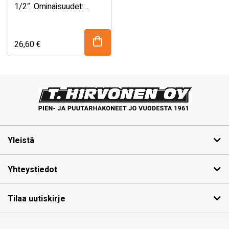
1/2″. Ominaisuudet:
Ilmalla täytettävä.
EASTERNER on
Taiwanilainen
26,60
€
veneilypuolen tuotteisiin
keskittynyt valmistaja.
Tämä tehdas valmistaa
monelle
Yhdysvaltalaiselle …
Yleistä
Yhteystiedot
Tilaa uutiskirje