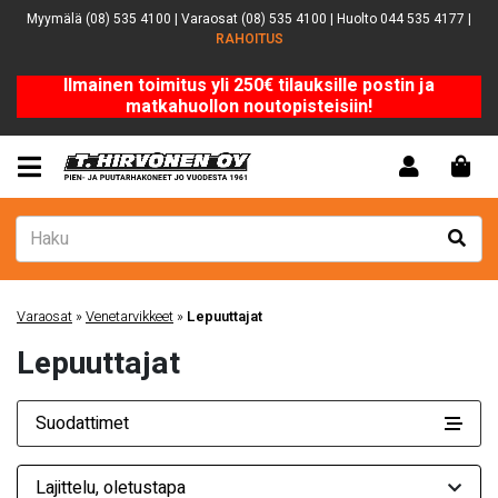
Myymälä (08) 535 4100 | Varaosat (08) 535 4100 | Huolto 044 535 4177 |
RAHOITUS
Ilmainen toimitus yli 250€ tilauksille postin ja
matkahuollon noutopisteisiin!
Varaosat
»
Venetarvikkeet
»
Lepuuttajat
Lepuuttajat
Suodattimet