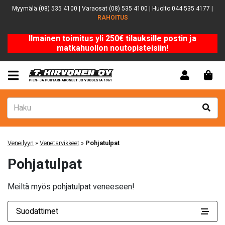
Myymälä (08) 535 4100 | Varaosat (08) 535 4100 | Huolto 044 535 4177 |
RAHOITUS
Ilmainen toimitus yli 250€ tilauksille postin ja
matkahuollon noutopisteisiin!
Veneilyyn
»
Venetarvikkeet
»
Pohjatulpat
Pohjatulpat
Meiltä myös pohjatulpat veneeseen!
Suodattimet