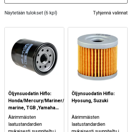
Näytetään tulokset (6 kpl)
Tyhjennä valinnat
Öljynsuodatin Hiflo:
Öljynsuodatin Hiflo:
Honda/Mercury/Mariner/Yamaha
Hyosung, Suzuki
marine, TGB ,Yamaha
FJR
Äärimmäisten
Äärimmäisten
laatustandardien
laatustandardien
mukaisesti suunniteltu ja
mukaisesti suunniteltu ja