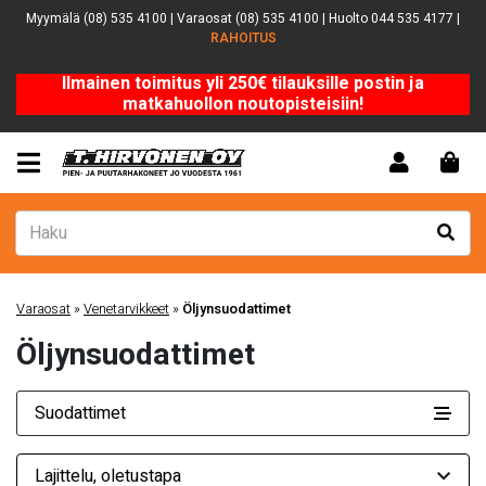
Myymälä (08) 535 4100 | Varaosat (08) 535 4100 | Huolto 044 535 4177 |
RAHOITUS
Ilmainen toimitus yli 250€ tilauksille postin ja
matkahuollon noutopisteisiin!
Varaosat
»
Venetarvikkeet
»
Öljynsuodattimet
Öljynsuodattimet
Suodattimet