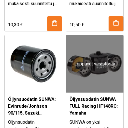
mukaisesti suunniteltu ja
mukaisesti suunniteltu ja
valmistettu Hiflofiltro
valmistettu Hiflofiltro
sisältää täydellisen
sisältää täydellisen
valikoiman öljyn- ja
valikoiman öljyn- ja
10,30
€
10,50
€
ilmansuodattimia
ilmansuodattimia
moottoripyöriin,
moottoripyöriin,
skoottereihin, mönkijöihin
skoottereihin, mönkijöihin
ja veneisiin. Ne tarjoavat
ja veneisiin. Ne tarjoavat
…
…
Loppunut varastosta
Öljynsuodatin SUNWA:
Öljynsuodatin SUNWA
Evinrude/Jonhson
FULL Racing HF148RC:
90/115, Suzuki
Yamaha
DF70A/80A/90A/100A/115A
Öljynsuodatin
SUNWA on yksi