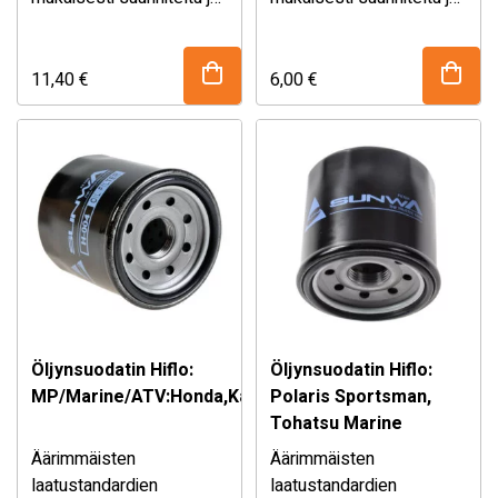
valmistettu Hiflofiltro
valmistettu Hiflofiltro
sisältää täydellisen
sisältää täydellisen
valikoiman öljyn- ja
valikoiman öljyn- ja
11,40
€
6,00
€
ilmansuodattimia
ilmansuodattimia
moottoripyöriin,
moottoripyöriin,
skoottereihin, mönkijöihin
skoottereihin, mönkijöihin
ja veneisiin. Ne tarjoavat
ja veneisiin. Ne tarjoavat
…
…
Öljynsuodatin Hiflo:
Öljynsuodatin Hiflo:
MP/Marine/ATV:Honda,Kawasaki,Polaris,Yamaha
Polaris Sportsman,
Tohatsu Marine
Äärimmäisten
Äärimmäisten
laatustandardien
laatustandardien