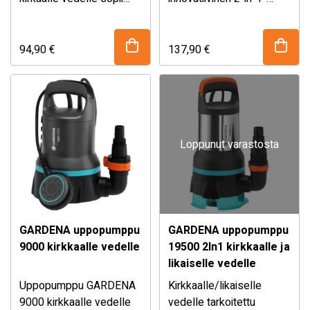
moniin käyttötarkoituksiin,
pumppu. Se mahdollistaa
kun pumpataan puhdasta
sekä kirkkaan veden
tai vain hieman likaista
pintakuivaksi
94,90
€
137,90
€
vettä. Pumppausteho
tyhjentämisen että
jopa 11000 l/h.
likaisen veden
Säädettävä kohokytkin,
pumppaamisen.
kätevä liitäntäjärjestelmä.
Toimintatilan vaihtaminen
käy helposti. Kapasiteetti
Loppunut varastosta
jopa 15000 l/h.
GARDENA uppopumppu
GARDENA uppopumppu
9000 kirkkaalle vedelle
19500 2In1 kirkkaalle ja
likaiselle vedelle
Uppopumppu GARDENA
Kirkkaalle/likaiselle
9000 kirkkaalle vedelle
vedelle tarkoitettu