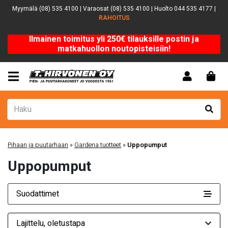
Myymälä (08) 535 4100 | Varaosat (08) 535 4100 | Huolto 044 535 4177 |
RAHOITUS
Ilmainen toimitus yli 250€ tilauksille postin ja
matkahuollon noutopisteisiin!
Pihaan ja puutarhaan
»
Gardena tuotteet
»
Uppopumput
Uppopumput
Suodattimet