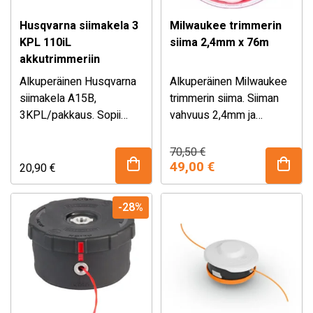
mikä tekee terien tai
Husqvarna siimakela 3
Milwaukee trimmerin
muiden leikkuulaitteiden
KPL 110iL
siima 2,4mm x 76m
vaihdosta vaivatonta.
akkutrimmeriin
Alkuperäinen Husqvarna
Alkuperäinen Milwaukee
siimakela A15B,
trimmerin siima. Siiman
3KPL/pakkaus. Sopii
vahvuus 2,4mm ja
Husqvarna 110iL
kelassa yhteensä 76
akkutrimmeriin. Siiman
metriä.
Alkuperäinen
Nykyinen
70,50
€
hinta
hinta
vahvuus 1,6mm, siimaa 5
49,00
€
20,90
€
oli:
on:
metriä/kela.
70,50 €.
49,00 €.
-28%