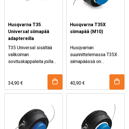
trimmerin päätä maahan
trimmerin päätä maahan
syöttääksesi lisää siimaa.
syöttääksesi lisää siimaa.
Helppoa ja luotettavaa!
Helppoa ja luotettavaa!
Husqvarna T35
Husqvarna T35X
Universal siimapää
siimapää (M10)
adaptereilla
T35 Universal sisältää
Husqvarnan
valikoiman
suunnittelemassa T35X
sovituskappaleita joilla
siimapäässä on
se saadaan kiinnitettyä
puoliautomaattinen
lähes kaikkiin markkinoilla
siimansyöttö ja siitä
oleviin koneisiin.
käytetään myös nimitystä
34,90
€
40,90
€
”Tap’n go” sekä
laakeroitu pohjakappale
jonka ansiosta
vaativassakin käytössä
kestävyys ja työn
joutuvuus on