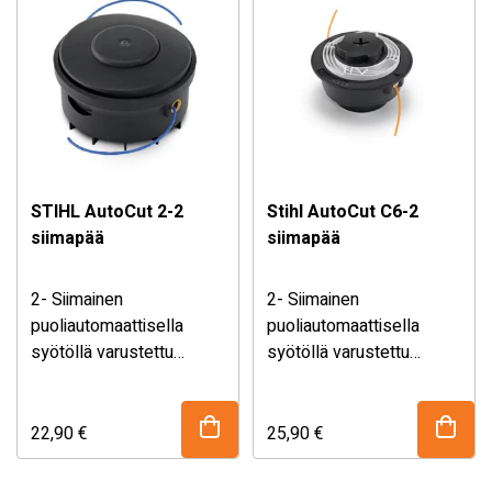
puoliautomaattinen
siimansyöttöjärjestelmä,
josta käytämme myös
nimeä Tap’n go.
STIHL AutoCut 2-2
Stihl AutoCut C6-2
siimapää
siimapää
2- Siimainen
2- Siimainen
puoliautomaattisella
puoliautomaattisella
syötöllä varustettu
syötöllä varustettu
siimapää. Siiman pituus
Sopii Stihl FSA 56
siimapää. Siiman pituus
säätyy kopsauttamalla
akkutrimmeriin
säätyy kopsauttamalla
päätä kevyesti maahan.
päätä kevyesti maahan.
22,90
€
25,90
€