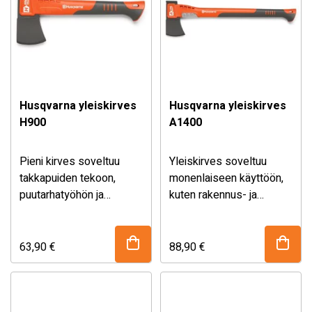
erottamattomasti liitetty
kahvaan. Kahvan alaosa
on pinnoitettu
luistamattomalla
pinnoitteella taaten täten
hyvän pidon
Husqvarna yleiskirves
Husqvarna yleiskirves
työskenneltäessä.
H900
A1400
Painopisteen ollessa
lähellä kirveen iskuosaa
se tarjoaa optimaalisen
Pieni kirves soveltuu
Yleiskirves soveltuu
painonjakauman ja tekee
takkapuiden tekoon,
monenlaiseen käyttöön,
työskentelystä voimia
puutarhatyöhön ja
kuten rakennus- ja
säästävää.
vaellusharrastuksiin.
metsätyöhön
63,90
€
88,90
€