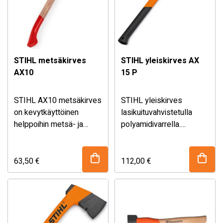
STIHL metsäkirves
STIHL yleiskirves AX
AX10
15 P
STIHL AX10 metsäkirves
STIHL yleiskirves
on kevytkäyttöinen
lasikuituvahvistetulla
helppoihin metsä- ja
polyamidivarrella.
pihatöihin. Varsi
Erityisen kevyt, vankka ja
valmistettu saarnista.
säänkestävä. Kirveen pää
Paino 1000g ja pituus
on valmistettu C60
63,50
€
112,00
€
60cm.
päällystetystä
teräksestä erinomaisella
liukupinnalla ja on
erottamattomasti liitetty
kahvaan. Kahvan alaosa