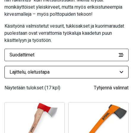
niin rakennus- kuin metsätöissäkin. Meiltä löydät
monikäyttöiset yleiskirveet, mutta myös erikoistuneempia
kirvesmalleja – myös polttopuiden tekoon!
Käsityönä valmistetut vesurit, tukkisakset ja kuorimaraudat
puolestaan ovat verrattomia työkaluja kaadetun puun
käsittelyyn ja työstöön.
Suodattimet
Näytetään tulokset (17 kpl)
Tyhjennä valinnat