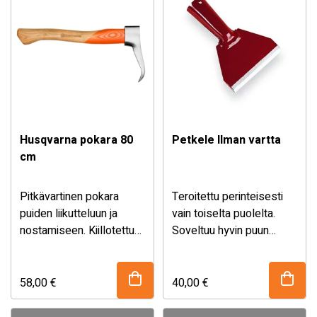
Husqvarna pokara 80
Petkele Ilman vartta
cm
Pitkävartinen pokara
Teroitettu perinteisesti
puiden liikutteluun ja
vain toiselta puolelta.
nostamiseen. Kiillotettu
Soveltuu hyvin puun
metallinen pää terävällä
kuorintaan,
kärjellä ja puinen varsi.
rakennustöihin,
jääraudaksi jne.
58,00
€
40,00
€