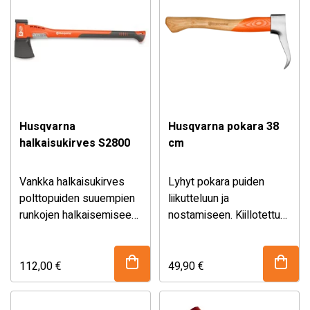
Husqvarna
Husqvarna pokara 38
halkaisukirves S2800
cm
Vankka halkaisukirves
Lyhyt pokara puiden
polttopuiden suuempien
liikutteluun ja
runkojen halkaisemiseen.
nostamiseen. Kiillotettu
Tarttumattomaksi
metallinen pää terävällä
käsitellyn terän kitka on
kärjellä ja puinen varsi.
pienempi ja se uppoaa
112,00
€
49,90
€
hyvin puuhun.