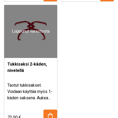
Loppunut varastosta
Tukkisaksi 2-käden,
nivelellä
Taotut tukkisakset.
Voidaan käyttää myös 1-
käden saksena. Aukeama
350 mm, paino 1,7 kg.
72,00
€