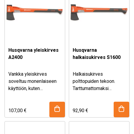
Husqvarna yleiskirves
Husqvarna
A2400
halkaisukirves S1600
Vankka yleiskirves
Halkaisukirves
soveltuu monenlaiseen
polttopuiden tekoon.
käyttöön, kuten
Tarttumattomaksi
rakennus- ja
käsitellyn terän kitka on
metsätyöhön.
pienempi ja se uppoaa
hyvin puuhun.
107,00
€
92,90
€