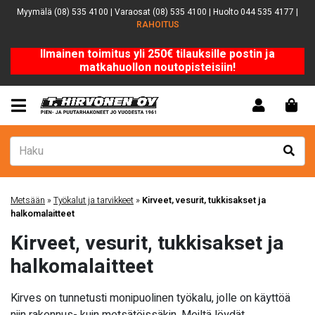
Myymälä (08) 535 4100 | Varaosat (08) 535 4100 | Huolto 044 535 4177 |
RAHOITUS
Ilmainen toimitus yli 250€ tilauksille postin ja
matkahuollon noutopisteisiin!
Metsään
»
Työkalut ja tarvikkeet
»
Kirveet, vesurit, tukkisakset ja
halkomalaitteet
Kirveet, vesurit, tukkisakset ja
halkomalaitteet
Kirves on tunnetusti monipuolinen työkalu, jolle on käyttöä