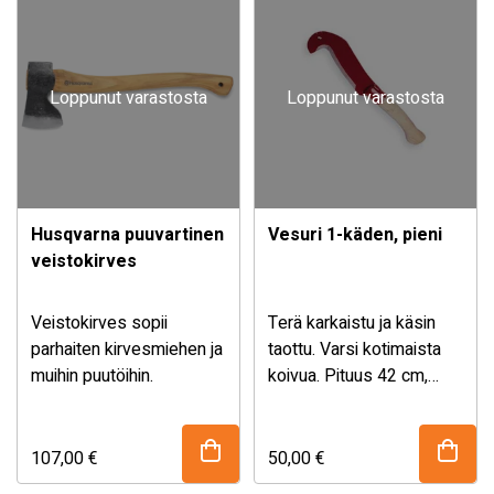
Loppunut varastosta
Loppunut varastosta
Husqvarna puuvartinen
Vesuri 1-käden, pieni
veistokirves
Veistokirves sopii
Terä karkaistu ja käsin
parhaiten kirvesmiehen ja
taottu. Varsi kotimaista
muihin puutöihin.
koivua. Pituus 42 cm,
paino 0,55 kg.
107,00
€
50,00
€