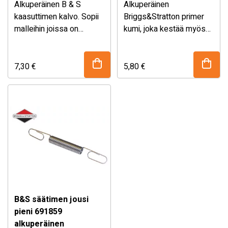
alkuperäinen
Alkuperäinen B & S
Alkuperäinen
kaasuttimen kalvo. Sopii
Briggs&Stratton primer
malleihin joissa on
kumi, joka kestää myös
peltitankki ja
uudenaikaiset
Mitat:
muovikaasutin.
polttoaineet.
Kumiosan pohjan
Paketissa tulee 1kpl
ulkohalkaisija 23,5 mm.
7,30
€
5,80
€
kalvo + 1kpl tiiviste.
B&S säätimen jousi
pieni 691859
alkuperäinen