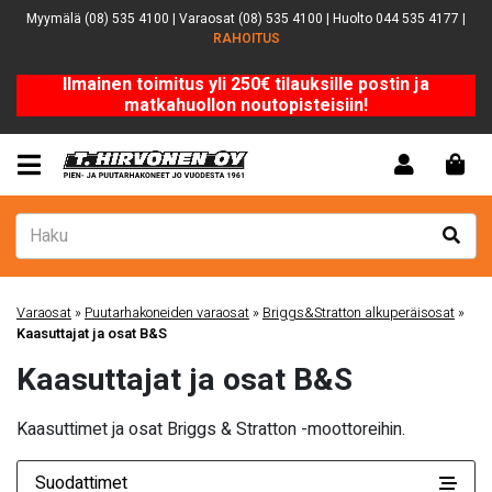
Myymälä (08) 535 4100 | Varaosat (08) 535 4100 | Huolto 044 535 4177 |
RAHOITUS
Ilmainen toimitus yli 250€ tilauksille postin ja
matkahuollon noutopisteisiin!
Varaosat
»
Puutarhakoneiden varaosat
»
Briggs&Stratton alkuperäisosat
»
Kaasuttajat ja osat B&S
Kaasuttajat ja osat B&S
Kaasuttimet ja osat Briggs & Stratton -moottoreihin.
Suodattimet