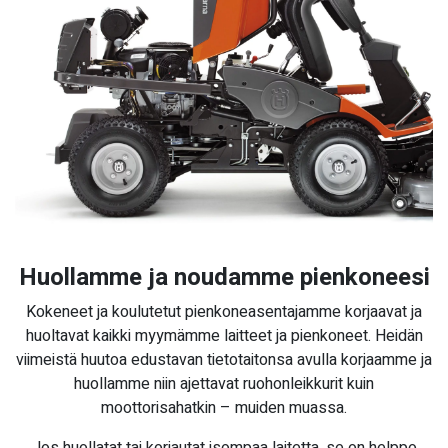
Huollamme ja noudamme pienkoneesi
Kokeneet ja koulutetut pienkoneasentajamme korjaavat ja
huoltavat kaikki myymämme laitteet ja pienkoneet. Heidän
viimeistä huutoa edustavan tietotaitonsa avulla korjaamme ja
huollamme niin ajettavat ruohonleikkurit kuin
moottorisahatkin – muiden muassa.
Jos huollatat tai korjautat isompaa laitetta, se on helppo