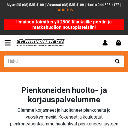
Myymälä (08) 535 4100 | Varaosat (08) 535 4100 | Huolto 044 535 4177 |
RAHOITUS
Ilmainen toimitus yli 250€ tilauksille postin ja
matkahuollon noutopisteisiin!
Pienkoneiden huolto- ja
korjauspalvelumme
Olemme korjanneet ja huoltaneet pienkoneita jo
vuosikymmeniä. Kokeneet ja koulutetut
pienkoneasentajamme huolehtivat pienkoneesi täyteen