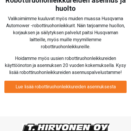
Robottiruohonleikkureiden asennus ja
huolto
Valikoimiimme kuuluvat myös muiden muassa Husqvarna
Automower -robottiruohonleikkurit. Näin tarjoamme huollon,
korjauksen ja säilytyksen palvelut paitsi Husqvarnan
laitteille, myös muille myymillemme
robottiruohonleikkureille.
Hoidamme myös uusien robottiruohonleikkureiden
käyttöönoton ja asennuksen 20 vuoden kokemuksella. Kysy
lisää robottiruohonleikkureiden asennuspalvelustamme!
Lue lisää robottiruohonleikkureiden asennuksesta