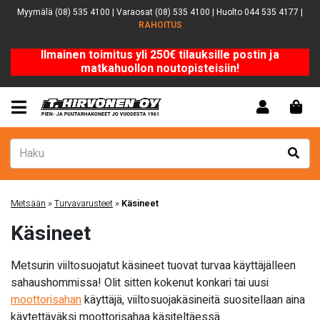
Myymälä (08) 535 4100 | Varaosat (08) 535 4100 | Huolto 044 535 4177 |
RAHOITUS
Ilmainen toimitus yli 250€ tilauksille postin ja
matkahuollon noutopisteisiin!
Metsään
»
Turvavarusteet
»
Käsineet
Käsineet
Metsurin viiltosuojatut käsineet tuovat turvaa käyttäjälleen
sahaushommissa! Olit sitten kokenut konkari tai uusi
moottorisahan
käyttäjä, viiltosuojakäsineitä suositellaan aina
käytettäväksi moottorisahaa käsiteltäessä.