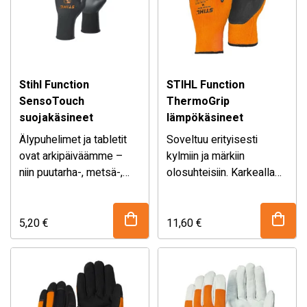
rasvaa ja sopii siksi
vaatiiviin töihin.
Stihl Function
STIHL Function
SensoTouch
ThermoGrip
suojakäsineet
lämpökäsineet
Älypuhelimet ja tabletit
Soveltuu erityisesti
ovat arkipäiväämme –
kylmiin ja märkiin
niin puutarha-, metsä-,
olosuhteisiin. Karkealla
maatalous- kuin
lateksipäällysteellä
rakennustöissä.
varustetut metsurin
Yleiskäyttöistä
käsineet, jossa hyvä pito
5,20
€
11,60
€
FUNCTION SensoTouch -
sekä erinomainen
käsinettä ei tarvitse riisua
eristyskyky.
digitaalisten laitteiden
käyttöä varten.