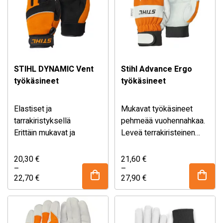
STIHL DYNAMIC Vent
Stihl Advance Ergo
työkäsineet
työkäsineet
Elastiset ja
Mukavat työkäsineet
tarrakiristyksellä
pehmeää vuohennahkaa.
Erittäin mukavat ja
Leveä terrakiristeinen
joustavat työkäsineet
resori varmistaa ettei
mustasta keinonahasta ja
roskia pääse sisään.
Hintaluokka:
Hintaluokka:
20,30
€
21,60
€
20,30 €
21,60 €
oranssin värisestä
–
Oranssi, hengittävä
–
-
-
22,70
€
27,90
€
polyesteristä. Ranne
ulkokangas.
22,70 €
27,90 €
elastista neopreeniä.
Tuuletusaukot sormien
sivustalla. Ranteessa