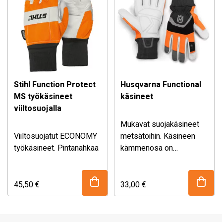
tarrakiristys. Saatavana
koot S – XL.
Stihl Function Protect
Husqvarna Functional
MS työkäsineet
käsineet
viiltosuojalla
Mukavat suojakäsineet
Viiltosuojatut ECONOMY
metsätöihin. Käsineen
työkäsineet. Pintanahkaa
kämmenosa on
ja tekstiiliä. Viiltosuojatut,
valmistettu kestävästä,
jolloin erinomaiset esim.
luonnollisesti vettä
moottorisahan kanssa
hylkivästä
45,50
€
33,00
€
työskentelyyn. EN 381,
vuohennahasta.
viiltosuojaluokka 0 (= 16
Etusormessa on
m/s).
kosketusnäyttöystävällinen