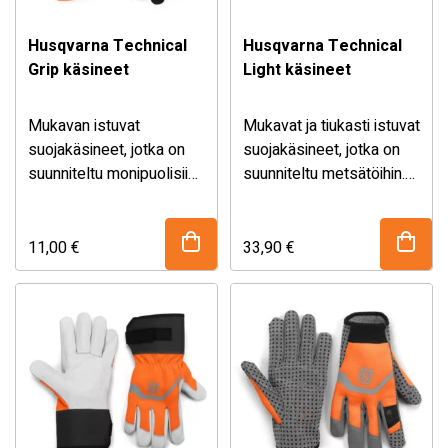
Husqvarna Technical
Husqvarna Technical
Grip käsineet
Light käsineet
Mukavan istuvat
Mukavat ja tiukasti istuvat
suojakäsineet, jotka on
suojakäsineet, jotka on
suunniteltu monipuolisiin
suunniteltu metsätöihin.
puutarha- ja
Kämmenosa, rystyset ja
puidenhoitotöihin
sormenpäät on
lämpimällä säällä. Käsine
valmistettu luonnollisesti
11,00
€
33,90
€
tarjoaa hyvän
vedenpitävästä reverse-
tuntoherkkyyden, joten
vuohennahasta. Laminoitu
se on ihanteellinen valinta
spandex-kangas takaa
kiipeilyä vaativiin töihin.
maksimaalisen
mukavuuden. Etusormen
kosketusnäyttöystävällinen
rystynen mahdollistaa
myös älypuhelimen