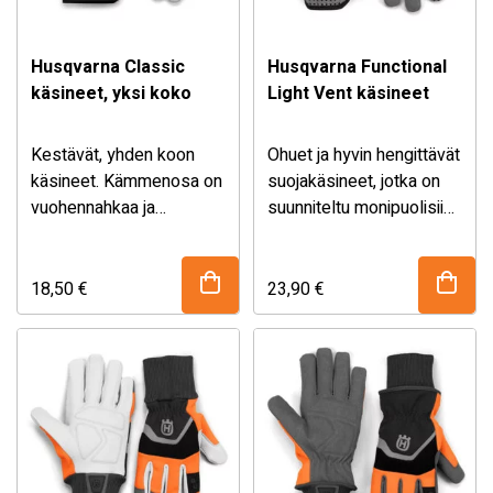
käytön hanskat kädessä.
Husqvarna Classic
Husqvarna Functional
käsineet, yksi koko
Light Vent käsineet
Kestävät, yhden koon
Ohuet ja hyvin hengittävät
käsineet. Kämmenosa on
suojakäsineet, jotka on
vuohennahkaa ja
suunniteltu monipuolisiin
kämmenselkä spandex-
puutarha- ja metsätöihin
kangasta. Vuohennahka
lämpimällä ja kuivalla
sisältää kosteudelta
säällä. Käsineen
18,50
€
23,90
€
suojaavaa luonnollista
kämmenosa on
rasvaa ja sopii siksi
valmistettu hengittävästä,
vaativiin töihin.
nopeasti kuivuvasta
Kumipintaisessa
synteettisestä nahasta,
kalvosimessa on
joka tarjoaa hyvän pidon
puuvillakiinnitys, minkä
samalla, kun kämmentäsi
vuoksi se istuu
suojaa iskuja vaimentava