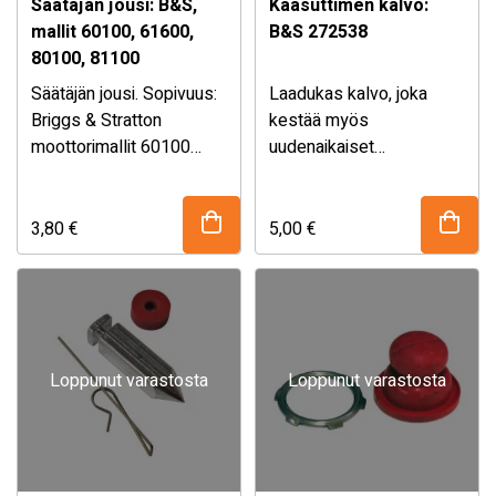
Säätäjän jousi: B&S,
Kaasuttimen kalvo:
mallit 60100, 61600,
B&S 272538
80100, 81100
Säätäjän jousi. Sopivuus:
Laadukas kalvo, joka
Briggs & Stratton
kestää myös
moottorimallit 60100
uudenaikaiset
61600 80100 81100
polttoaineet. Sopivuus:
Korvaa
Briggs&Stratton 3-5 Hv
alkuperäisnumerot:
vanhemmissa vaaka-
3,80
€
5,00
€
Briggs & Stratton 692205
akseli moottoreissa.
Briggs & Stratton 260041
Korvaa
76-506 ROTARY on
alkuperäisnumerot:
Yhdysvaltalainen yritys, …
Briggs & Stratton 272538
Briggs & Stratton …
Loppunut varastosta
Loppunut varastosta