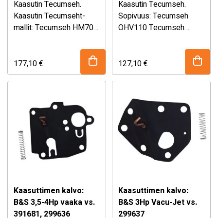
HMSK90
OHV130, OVH135,
Kaasutin Tecumseh.
Kaasutin Tecumseh.
OV358EA
Kaasutin Tecumseht-
Sopivuus: Tecumseh
mallit: Tecumseh HM70
OHV110 Tecumseh
Tecumseh HM80
OHV115 Tecumseh
Tecumseh HMSK80
OHV120 Tecumseh
Tecumseh HMSK90
OHV125 Tecumseh
177,10
€
127,10
€
(Lumilinkomoottoreita)
OHV130 Tecumseh
Korvaa
OVH135 Tecumseh
alkuperäisnumerot:
OV358EA Korvaa
Tecumseh 632334
alkuperäisnumero:
Tecumseh 632334A 76-
Tecumseh 640065A 76-
672 50-642 …
671 50-654 ROTARY …
Kaasuttimen kalvo:
Kaasuttimen kalvo:
B&S 3,5-4Hp vaaka vs.
B&S 3Hp Vacu-Jet vs.
391681, 299636
299637