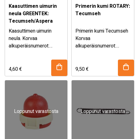
Kaasuttimen uimurin
Primerin kumi ROTARY:
neula GREENTEK:
Tecumseh
Tecumseh/Aspera
Kaasuttimen uimurin
Primerin kumi Tecumseh
neula. Korvaa
Korvaa
alkuperäisnumerot:
alkuperäisnumerot:
Tecumseh 631021 76-
36054 36045A 49-085
440 49-025 EAN
ROTARY on
643813106678
Yhdysvaltalainen yritys,
4,60
€
9,50
€
GREENTEK on Suomen
joka valmistaa yli 11
markkinoille suunniteltu
miljoonaa ruohonleikkurin
varaosa- ja tarvikesarja.
terää vuodessa maailman
Valikoimasta löydät
johtaville
laadukkaat, …
leikkurivalmistajille. …
Loppunut varastosta
Loppunut varastosta