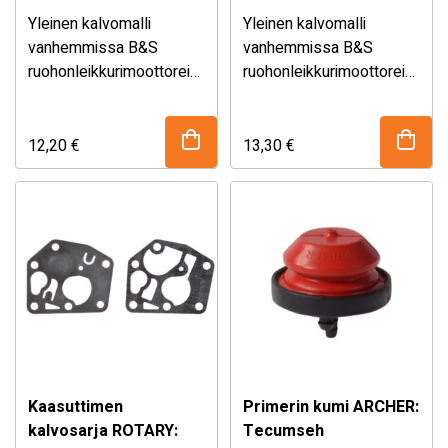
Yleinen kalvomalli
Yleinen kalvomalli
vanhemmissa B&S
vanhemmissa B&S
ruohonleikkurimoottoreissa,
ruohonleikkurimoottoreissa,
joissa kaasuttajasta
joissa kaasuttajasta
kulkee tankkiin kaksi
kulkee tankkiin yksi
bensaputkea. Sopivuus:
bensaputki. Sopivuus:
12,20
€
13,30
€
Briggs & Stratton
Briggs & Stratton
moottorit. Korvaa
moottorit. Korvaa
alkuperäisnumerot:
alkuperäisnumerot:
Briggs & Stratton …
Briggs & Stratton 299637
…
Kaasuttimen
Primerin kumi ARCHER:
kalvosarja ROTARY:
Tecumseh