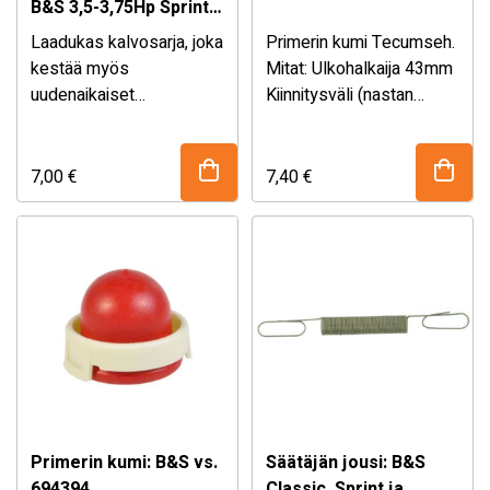
B&S 3,5-3,75Hp Sprint
vs. B&S 495770
Laadukas kalvosarja, joka
Primerin kumi Tecumseh.
kestää myös
Mitat: Ulkohalkaija 43mm
uudenaikaiset
Kiinnitysväli (nastan
polttoaineet.Yleisin
keskeltä-keskelle) 27-
kalvomalli uudehkoissa
28mm Korvaa
ruohonleikkurimoottoreissa.Sopivuus
alkuperäisnumerot:
7,00
€
7,40
€
mm:Briggs&Stratton
Tecumseh 570682A
ClassicBriggs&Stratton
23120003 321802A
SprintBriggs&Stratton
32184 ARCHER on
QuatroKorvaa …
laadukas metsä- ja
puutarhakoneiden …
Primerin kumi: B&S vs.
Säätäjän jousi: B&S
694394
Classic, Sprint ja