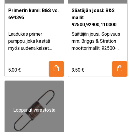
Primerin kumi: B&S vs.
Säätäjän jousi: B&S
694395
mallit
92500,92900,110000
Laadukas primer
Säätäjän jousi. Sopivuus
pumppu, joka kestää
mm: Briggs & Stratton
myös uudenaikaiset
moottorimallit: 92500-
polttoaineet. Mitat:
92597 92900-92997
Kumiosan pohjan
110000. Korvaa
ulkohalkaisija 23,5 mm.
alkuperäisnumerot:
5,00
€
3,50
€
Sopivuus: Briggs &
Briggs & Stratton 260875
Stratton Quantum
Briggs & Stratton 260877
moottorit. Quantum
76-502 05-010 EAN
moottorit 5.0, 5.5 ja 6.0
6438131008970 …
Hv, …
Loppunut varastosta