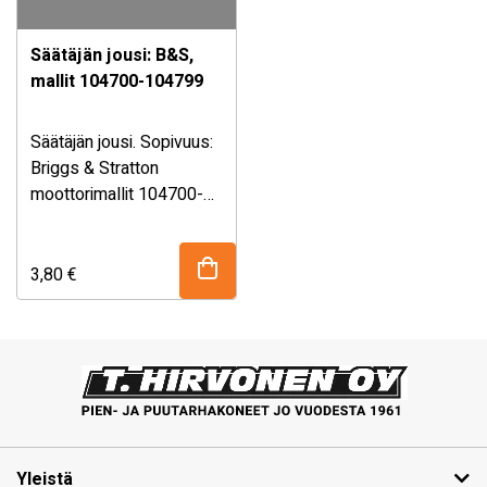
Säätäjän jousi: B&S,
mallit 104700-104799
Säätäjän jousi. Sopivuus:
Briggs & Stratton
moottorimallit 104700-
104799 Korvaa
alkuperäisnumerot:
Briggs & Stratton 262572
3,80
€
76-518 ROTARY on
Yhdysvaltalainen yritys,
joka valmistaa yli 11
miljoonaa ruohonleikkurin
…
Yleistä