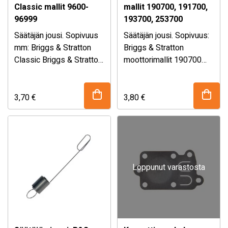
Classic mallit 9600-
mallit 190700, 191700,
96999
193700, 253700
Säätäjän jousi. Sopivuus
Säätäjän jousi. Sopivuus:
mm: Briggs & Stratton
Briggs & Stratton
Classic Briggs & Stratton
moottorimallit 190700
Sprint Briggs & Stratton
191700 192700 193700
Quattro Briggs & Stratton
253700 Korvaa
Mallit 9600-96999
alkuperäisnumerot:
3,70
€
3,80
€
Korvaa
Briggs & Stratton 692207
alkuperäisnumerot:
Briggs & Stratton 260584
Briggs & Stratton 262759
76-515 49-083 ROTARY
Briggs & …
on Yhdysvaltalainen …
Loppunut varastosta