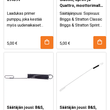
Quattro, moottorimallit
098902, 09C902
Laadukas primer
Säätäjänjousi. Sopivuus:
pumppu, joka kestää
Briggs & Stratton Classic
myös uudenaikaiset
Briggs & Stratton Sprint
polttoaineet. Mitat:
Briggs & Stratton Quattro
Kumiosan pohjan
Briggs & Stratton
ulkohalkaisija 23,5 mm.
moottorimallit: 098902
5,00
€
5,00
€
Sopivuus: Briggs &
09C902 09D902 Korvaa
Stratton Classic. Briggs &
alkuperäisnumerot:
Stratton Sprint. Briggs &
Briggs & Stratton …
Stratton Quattro …
Säätäjän jousi: B&S,
Säätäjän jousi: B&S,