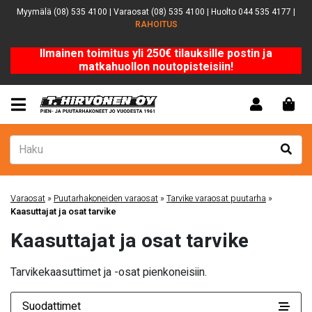
Myymälä (08) 535 4100 | Varaosat (08) 535 4100 | Huolto 044 535 4177 |
RAHOITUS
Ilmainen toimitus yli 250€ tilauksille postin ja
matkahuollon noutopisteisiin!
Varaosat
»
Puutarhakoneiden varaosat
»
Tarvike varaosat puutarha
»
Kaasuttajat ja osat tarvike
Kaasuttajat ja osat tarvike
Tarvikekaasuttimet ja -osat pienkoneisiin.
Suodattimet