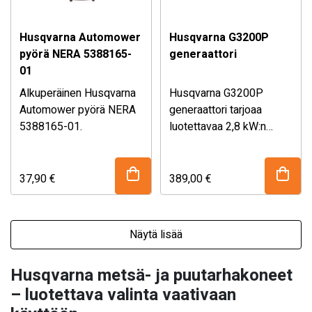
Husqvarna Automower
Husqvarna G3200P
pyörä NERA 5388165-
generaattori
01
Alkuperäinen Husqvarna
Husqvarna
G3200P
Automower pyörä NERA
generaattori tarjoaa
5388165-01.
luotettavaa 2,8 kW:n
Sopii malleihin:
virtaa kotiin tai työmaalle.
– Husqvarna Automower
Helppo käynnistää,
305E NERA
varustettu 14 litran
37,90
€
389,00
€
– Husqvarna Automower
tankilla ja selkeällä
310E NERA
polttoaineen
– Husqvarna Automower
tarkistuksella, se pitää
Näytä lisää
405XE NERA
sähkönsaannin
– Husqvarna Automower
katkeamattomana myös
Husqvarna metsä- ja puutarhakoneet
410XE NERA
haastavissa
– luotettava valinta vaativaan
– Husqvarna Automower
olosuhteissa.
405VE NERA