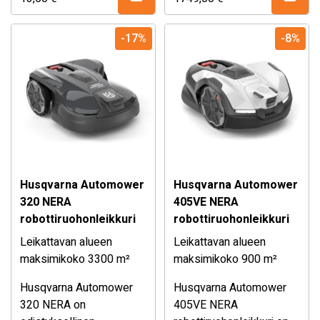
satelliittinavigointi
varmistaa täydellisen
-17%
-8%
kattavuuden, ja
Automower® Connect -
sovelluksella hallitset
leikkuun helposti missä
tahansa. Valittavat
leikkuukuviot ja Zone
Control -toiminto
tarjoavat tarkan ja
Husqvarna Automower
Husqvarna Automower
näyttävän lopputuloksen,
320 NERA
405VE NERA
niin järjestelmällisesti (1
robottiruohonleikkuri
robottiruohonleikkuri
200 m²) kuin
epäsäännöllisesti (800
Leikattavan alueen
Leikattavan alueen
m²) leikaten.
maksimikoko 3300 m²
maksimikoko 900 m²
Husqvarna Automower
Husqvarna Automower
320 NERA on
405VE NERA