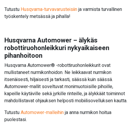
Tutustu
Husqvarna-turvavarusteisiin
ja varmista turvallinen
työskentely metsässä ja pihalla!
Husqvarna Automower – älykäs
robottiruohonleikkuri nykyaikaiseen
pihanhoitoon
Husqvarna Automower® -robottiruohonleikkurit ovat
mullistaneet nurmikonhoidon. Ne leikkaavat nurmikon
itsenäisesti, hiljaisesti ja tarkasti, säässä kuin säässä.
Automower-mallit soveltuvat monimuotoisille pihoille,
kapeille käytäville sekä jyrkille rinteille, ja älykkäät toiminnot
mahdollistavat ohjauksen helposti mobiilisovelluksen kautta.
Tutustu
Automower-malleihin
ja anna nurmikon hoitua
puolestasi.