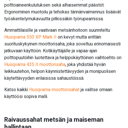
polttoaineenkulutuksen sekä alhaisemmat päästöt.
Ergonominen muotoilu ja tehokas tärinänvaimennus lisäävät
työskentelymukavuutta pitkissäkin työrupeamissa.
Ammattilaisille ja vaativaan metsänhoitoon suunniteltu
Husqvarna 550 XP Mark II
on kevyt mutta erittäin
suorituskykyinen moottorisaha, joka soveltuu erinomaisesti
jatkuvaan käyttöön. Kotikäyttäjälle ja vapaa-ajan
polttopuutöihin luotettava ja helppokäyttöinen vaihtoehto on
Husqvarna 435 II moottorisaha
, joka yhdistää hyvän
leikkuutehon, helpon käynnistettävyyden ja monipuolisen
käytettävyyden erilaisissa sahaustöissä.
Katso kaikki
Husqvarna-moottorisahat
ja valitse omaan
käyttöösi sopiva malli.
Raivaussahat metsän ja maiseman
hallintaan