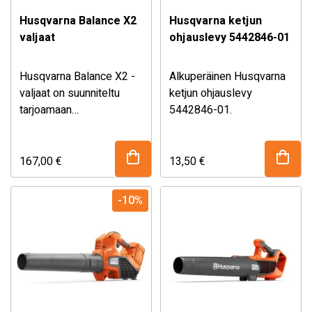
Husqvarna Balance X2
Husqvarna ketjun
valjaat
ohjauslevy 5442846-01
Husqvarna Balance X2 -
Alkuperäinen Husqvarna
valjaat on suunniteltu
ketjun ohjauslevy
tarjoamaan
5442846-01.
maksimaalista
käyttömukavuutta ja
ergonomiaa vaativiin
167,00
€
13,50
€
metsä- ja
viherrakennustöihin.
-10%
Kestävät ja
monipuolisesti
säädettävät valjaat
jakavat työkalun painon
tasaisesti, vähentävät
rasitusta ja parantavat
työskentelyasentoa.