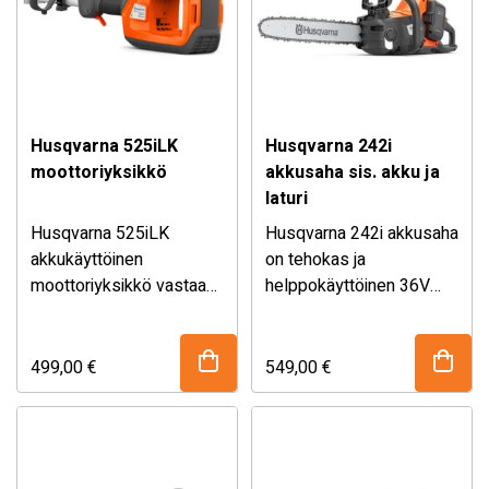
Erinomainen valinta
kotikäyttöön ja tee se
itse -projekteihin.
Husqvarna 525iLK
Husqvarna 242i
moottoriyksikkö
akkusaha sis. akku ja
laturi
Husqvarna 525iLK
Husqvarna 242i akkusaha
akkukäyttöinen
on tehokas ja
moottoriyksikkö vastaa
helppokäyttöinen 36V
täysin vastaavaa 25
Hinta ei sisällä akkua ja
moottorisaha
Sisältää Bli 30 akun ja 40-
kuutioista
laturia.
polttopuiden
C80 laturin.
polttomoottorilaitetta ja
pilkkomiseen,
499,00
€
549,00
€
se on yhteensopiva
puunkaatoon ja
lähes kaikkien
raivaustöihin. Max Torque
Husqvarnan
-teknologia, hiiliharjaton
yhdistelmälaitteiden
moottori ja portaaton