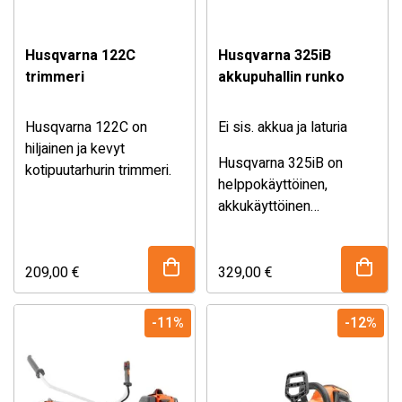
Husqvarna 122C
Husqvarna 325iB
trimmeri
akkupuhallin runko
Husqvarna 122C on
Ei sis. akkua ja laturia
hiljainen ja kevyt
Husqvarna 325iB on
kotipuutarhurin trimmeri.
helppokäyttöinen,
akkukäyttöinen
lehtipuhallin, jolla on suuri
Ei sisällä akkua ja laturia.
puhallusvoima, kevyt
paino ja alhainen
209,00
€
329,00
€
melutaso. Puhallin
käynnistyy hetkessä
-11%
-12%
näppäimistöä
koskettamalla, ja
puhallusnopeudelle voi
määrittää optimaalisen