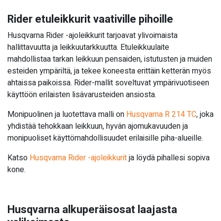
Rider etuleikkurit vaativille pihoille
Husqvarna Rider -ajoleikkurit tarjoavat ylivoimaista
hallittavuutta ja leikkuutarkkuutta. Etuleikkuulaite
mahdollistaa tarkan leikkuun pensaiden, istutusten ja muiden
esteiden ympäriltä, ja tekee koneesta erittäin ketterän myös
ahtaissa paikoissa. Rider-mallit soveltuvat ympärivuotiseen
käyttöön erilaisten lisävarusteiden ansiosta.
Monipuolinen ja luotettava malli on
Husqvarna R 214 TC
, joka
yhdistää tehokkaan leikkuun, hyvän ajomukavuuden ja
monipuoliset käyttömahdollisuudet erilaisille piha-alueille.
Katso
Husqvarna Rider -ajoleikkurit
ja löydä pihallesi sopiva
kone.
Husqvarna alkuperäisosat laajasta