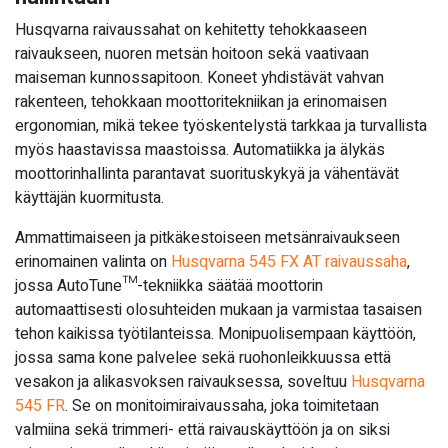
Husqvarna raivaussahat on kehitetty tehokkaaseen
raivaukseen, nuoren metsän hoitoon sekä vaativaan
maiseman kunnossapitoon. Koneet yhdistävät vahvan
rakenteen, tehokkaan moottoritekniikan ja erinomaisen
ergonomian, mikä tekee työskentelystä tarkkaa ja turvallista
myös haastavissa maastoissa. Automatiikka ja älykäs
moottorinhallinta parantavat suorituskykyä ja vähentävät
käyttäjän kuormitusta.
Ammattimaiseen ja pitkäkestoiseen metsänraivaukseen
erinomainen valinta on
Husqvarna 545 FX AT raivaussaha
,
jossa AutoTune™-tekniikka säätää moottorin
automaattisesti olosuhteiden mukaan ja varmistaa tasaisen
tehon kaikissa työtilanteissa. Monipuolisempaan käyttöön,
jossa sama kone palvelee sekä ruohonleikkuussa että
vesakon ja alikasvoksen raivauksessa, soveltuu
Husqvarna
545 FR
. Se on monitoimiraivaussaha, joka toimitetaan
valmiina sekä trimmeri- että raivauskäyttöön ja on siksi