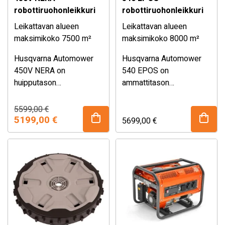
robottiruohonleikkuri
robottiruohonleikkuri
Leikattavan alueen
Leikattavan alueen
maksimikoko 7500 m²
maksimikoko 8000 m²
Husqvarna Automower
Husqvarna
Automower
450V NERA on
540 EPOS on
huipputason
ammattitason
robottiruohonleikkuri
robottiruohonleikkuri
suurille jopa 7 500 m²
pienten kaupallisten
Alkuperäinen
Nykyinen
5599,00
€
hinta
hinta
pihoille. Kaapeliton
5199,00
€
nurmialueiden hoitoon.
5699,00
€
oli:
on:
asennus,
Rajakaapeliton EPOS-
5599,00 €.
5199,00 €.
tekoälypohjainen
teknologia, tarkka
esteentunnistus ja
leikkuujälki ja jopa 50 %
satelliittinavigointi
rinteiden hallinta takaavat
takaavat täydellisen
tehokkaan ja huolettoman
leikkuujäljen kaikissa
lopputuloksen kaikissa
olosuhteissa – täysin
olosuhteissa.
automaattisesti.