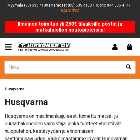
Myymälä (08) 535 4100 | Varaosat (08) 535 4100 | Huolto 044 535 4177 |
RAHOITUS
Ilmainen toimitus yli 250€ tilauksille postin ja
matkahuollon noutopisteisiin!
Husqvarna
Husqvarna
Husqvarna on maailmanlaajuisesti tunnettu metsä- ja
puutarhakoneiden valmistaja, jonka tuotteet yhdistävät
huipputehon, kestävyyden ja erinomaisen
käyttömukavuuden. Valikoimastamme löydät Husqvarnan