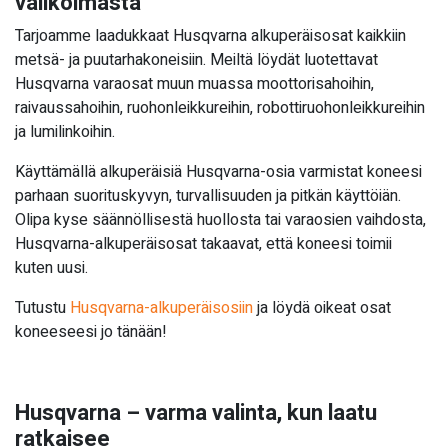
valikoimasta
Tarjoamme laadukkaat Husqvarna alkuperäisosat kaikkiin
metsä- ja puutarhakoneisiin. Meiltä löydät luotettavat
Husqvarna varaosat muun muassa moottorisahoihin,
raivaussahoihin, ruohonleikkureihin, robottiruohonleikkureihin
ja lumilinkoihin.
Käyttämällä alkuperäisiä Husqvarna-osia varmistat koneesi
parhaan suorituskyvyn, turvallisuuden ja pitkän käyttöiän.
Olipa kyse säännöllisestä huollosta tai varaosien vaihdosta,
Husqvarna-alkuperäisosat takaavat, että koneesi toimii
kuten uusi.
Tutustu
Husqvarna-alkuperäisosiin
ja löydä oikeat osat
koneeseesi jo tänään!
Husqvarna – varma valinta, kun laatu
ratkaisee