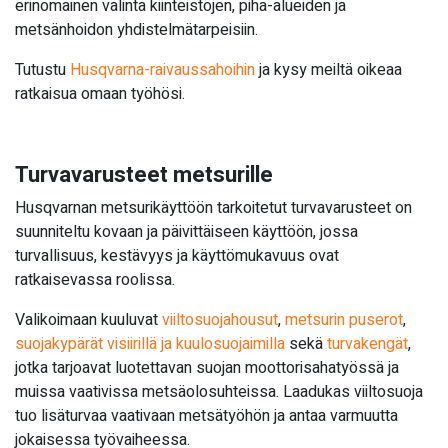
erinomainen valinta kiinteistöjen, piha-alueiden ja
metsänhoidon yhdistelmätarpeisiin.
Tutustu
Husqvarna-raivaussahoihin
ja kysy meiltä oikeaa
ratkaisua omaan työhösi.
Turvavarusteet metsurille
Husqvarnan metsurikäyttöön tarkoitetut turvavarusteet on
suunniteltu kovaan ja päivittäiseen käyttöön, jossa
turvallisuus, kestävyys ja käyttömukavuus ovat
ratkaisevassa roolissa.
Valikoimaan kuuluvat
viiltosuojahousut
,
metsurin puserot
,
suojakypärät visiirillä ja kuulosuojaimilla
sekä
turvakengät
,
jotka tarjoavat luotettavan suojan moottorisahatyössä ja
muissa vaativissa metsäolosuhteissa. Laadukas viiltosuoja
tuo lisäturvaa vaativaan metsätyöhön ja antaa varmuutta
jokaisessa työvaiheessa.