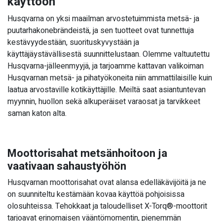
käyttöön
– Husqvarna Automower
Husqvarna on yksi maailman arvostetuimmista metsä- ja
410VE NERA
puutarhakonebrändeistä, ja sen tuotteet ovat tunnettuja
– Husqvarna Automower
kestävyydestään, suorituskyvystään ja
430V NERA
käyttäjäystävällisestä suunnittelustaan. Olemme valtuutettu
– Husqvarna Automower
Husqvarna-jälleenmyyjä, ja tarjoamme kattavan valikoiman
450V NERA
Husqvarnan metsä- ja pihatyökoneita niin ammattilaisille kuin
– Husqvarna Automower
laatua arvostaville kotikäyttäjille. Meiltä saat asiantuntevan
430X NERA
myynnin, huollon sekä alkuperäiset varaosat ja tarvikkeet
– Husqvarna Automower
saman katon alta.
320 NERA
– Husqvarna Automower
450X NERA
Moottorisahat metsänhoitoon ja
vaativaan sahaustyöhön
Husqvarnan moottorisahat ovat alansa edelläkävijöitä ja ne
on suunniteltu kestämään kovaa käyttöä pohjoisissa
olosuhteissa. Tehokkaat ja taloudelliset X-Torq®-moottorit
tarjoavat erinomaisen vääntömomentin, pienemmän