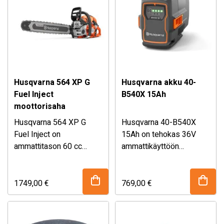
Säänkestävä rakenne
sujuvaa ja hallittua
mahdollistaa käytön
kaikissa siivoustöissä.
ympäri vuoden.
Husqvarna 564 XP G
Husqvarna akku 40-
Fuel Inject
B540X 15Ah
moottorisaha
Husqvarna 564 XP G
Husqvarna 40-B540X
Fuel Inject on
15Ah on tehokas 36V
ammattitason 60 cc
ammattikäyttöön
moottorisaha, joka
suunniteltu akku, joka
yhdistää kompaktin
tarjoaa erinomaisen
rakenteen ja
käyttöajan ja
1749,00
€
769,00
€
huippuluokan tehon.
suorituskyvyn vaativiin
Polttoaineen
työtehtäviin. Kevyen
ruiskutusteknologia,
rakenteen ja korkean