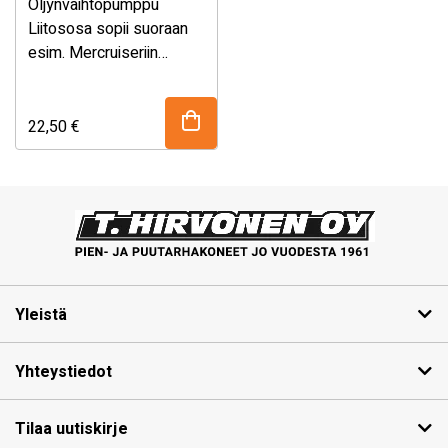
Öljynvaihtopumppu
Liitososa sopii suoraan
esim. Mercruiseriin
Kätevä käsikäyttöinen
öljyimuri pienkoneiden
öljynvahto puuhiin
22,50
€
EASTERNER on
Taiwanilainen veneily
puolen tuotteisiin
keskittynyt valmistaja. …
Yleistä
Yhteystiedot
Tilaa uutiskirje