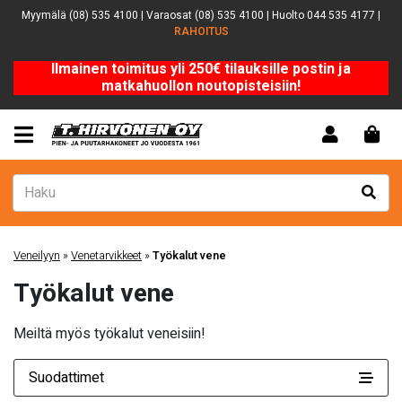
Myymälä (08) 535 4100 | Varaosat (08) 535 4100 | Huolto 044 535 4177 |
RAHOITUS
Ilmainen toimitus yli 250€ tilauksille postin ja
matkahuollon noutopisteisiin!
Veneilyyn
»
Venetarvikkeet
»
Työkalut vene
Työkalut vene
Meiltä myös työkalut veneisiin!
Suodattimet