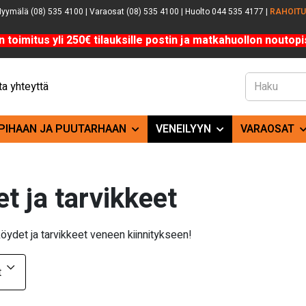
yymälä (08) 535 4100 | Varaosat (08) 535 4100 | Huolto 044 535 4177 |
RAHOIT
n toimitus yli 250€ tilauksille postin ja matkahuollon noutopis
a yhteyttä
PIHAAN JA PUUTARHAAN
VENEILYYN
VARAOSAT
et ja tarvikkeet
öydet ja tarvikkeet veneen kiinnitykseen!
t