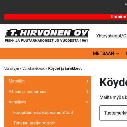
M
Ilmaine
Yhteystiedot/Ot
METSÄÄN
Veneilyyn
»
Venetarvikkeet
»
Köydet ja tarvikkeet
Köyd
Metsään
Pihaan ja puutarhaan
Meiltä myös k
Veneilyyn
Tuotemerki
epropulsion-sähköperämoottorit
Tohatsu-perämoottorit