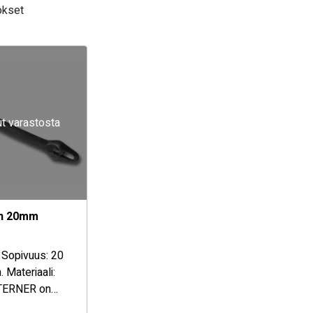
okset
t varastosta
in 20mm
 Sopivuus: 20
 Materiaali:
TERNER on
en veneilypuolen