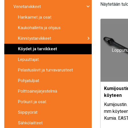
Näytetään tul
Venetarvikkeet
Hankaimet ja osat
Kaukohallinta ja ohjaus
Kiinnitystarvikkeet
Köydet ja tarvikkeet
Loppunu
Lepuuttajat
Pelastusliivit ja turvavarusteet
Pohjatulpat
Kumijoust
Polttoainejärjestelmä
köyteen
Potkurit ja osat
Kumijoustin.
mm köyteen.
Siipipyörät
Kumia. EAS
Sähkölaitteet
Taiwanilain