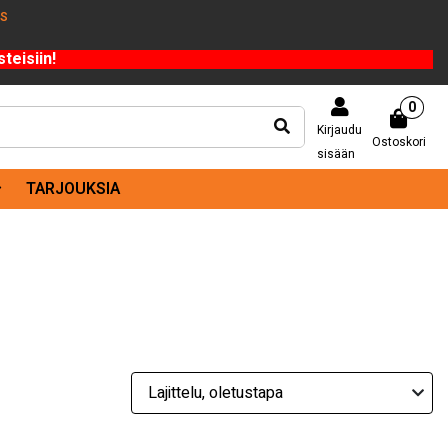
US
teisiin!
0
Kirjaudu
Ostoskori
sisään
TARJOUKSIA