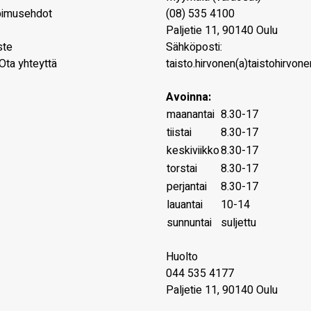
pimusehdot
(08) 535 4100
Paljetie 11
,
90140
Oulu
ste
Sähköposti:
Ota yhteyttä
taisto.hirvonen(a)taistohirvonen
Avoinna:
maanantai
8.30-17
tiistai
8.30-17
keskiviikko
8.30-17
torstai
8.30-17
perjantai
8.30-17
lauantai
10-14
sunnuntai
suljettu
Huolto
044 535 4177
Paljetie 11, 90140 Oulu