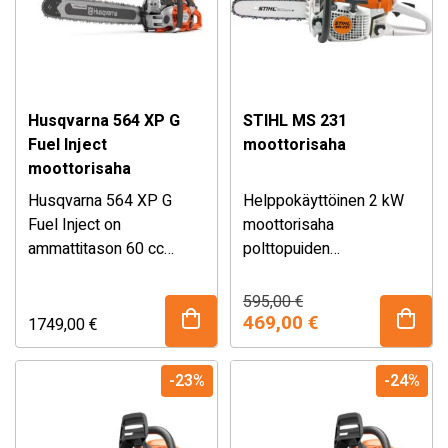
Husqvarna 564 XP G
STIHL MS 231
Fuel Inject
moottorisaha
moottorisaha
Husqvarna 564 XP G
Helppokäyttöinen 2 kW
Fuel Inject on
moottorisaha
ammattitason 60 cc
polttopuiden
moottorisaha, joka
pilkkomiseen ja puiden
yhdistää kompaktin
kaatoon 14″
Alkuperäinen
Nykyinen
595,00
€
hinta
hinta
rakenteen ja
terävarustuksella ja
469,00
€
1749,00
€
oli:
on:
huippuluokan tehon.
taloudellisella 2-MIX -
595,00 €.
469,00 €.
Polttoaineen
moottorilla. Teräketjun
-23%
-24%
ruiskutusteknologia,
sivukiristys, tankkien
nopea kaasunvaste ja
pikalukituskorkit ja
lämpökahvat tekevät siitä
ilmansuodatinjärjestelmä