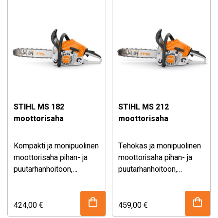
3/8″ PM3-teräketjulla,
jotka tarjoavat
erinomaisen sahaustehon
ja tarkat sahaukset.
STIHL MS 182
STIHL MS 212
moottorisaha
moottorisaha
Kompakti ja monipuolinen
Tehokas ja monipuolinen
moottorisaha pihan- ja
moottorisaha pihan- ja
puutarhanhoitoon,
puutarhanhoitoon,
maisemointiin ja
maisemointiin sekä
puukäsitöihin. Tehokas
puurakentamiseen ja
STIHL 2-MIX -moottori
pienempien puiden
424,00
€
459,00
€
takaa erinomaisen
kaatamiseen. STIHL MS