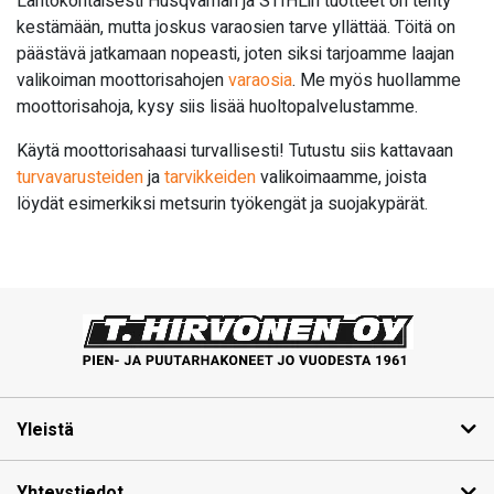
Lähtökohtaisesti Husqvarnan ja STIHLin tuotteet on tehty
kestämään, mutta joskus varaosien tarve yllättää. Töitä on
päästävä jatkamaan nopeasti, joten siksi tarjoamme laajan
valikoiman moottorisahojen
varaosia
. Me myös huollamme
moottorisahoja, kysy siis lisää huoltopalvelustamme.
Käytä moottorisahaasi turvallisesti! Tutustu siis kattavaan
turvavarusteiden
ja
tarvikkeiden
valikoimaamme, joista
löydät esimerkiksi metsurin työkengät ja suojakypärät.
Yleistä
Yhteystiedot