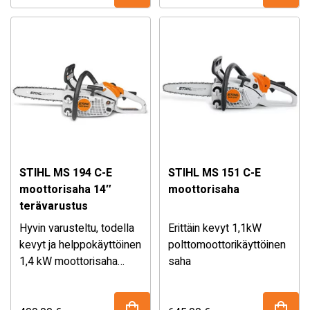
täyttäen EU5 asetuksen.
kevennetty käynnistys
Korkeampi teho ja vääntö
STIHL ErgoStartin ja
edeltäjäänsä MS 193
Primer pumpun avulla.
verrattuna. Helppo
Vakiona 12”
käynnistys ErgoStart
terävarustus.
toiminnolla.
Vakiona 12″ (30 cm)
laippa.
STIHL MS 194 C-E
STIHL MS 151 C-E
moottorisaha 14″
moottorisaha
terävarustus
Hyvin varusteltu, todella
Erittäin kevyt 1,1kW
kevyt ja helppokäyttöinen
polttomoottorikäyttöinen
1,4 kW moottorisaha
saha
kotipihan puutöihin ja
Erittäin kevyt
pienempien puiden
moottorisaha puutarhaan,