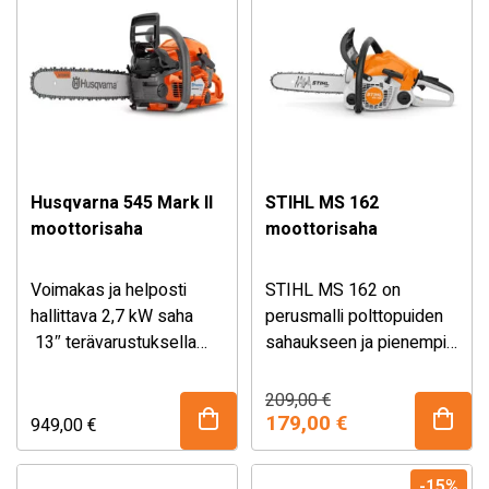
pienten ja keskikokoisten
takaa pitkät huoltovälit.
puiden kaatoon,
Purusuojan kiinteät
katkaisuun ja karsintaan.
mutterit. Innovatiivisesti
muotoiltu Light 04 -laippa
sekä uusi .325″ RS Pro-
teräketju takaavat
suuremman sahaustehon.
Husqvarna 545 Mark II
STIHL MS 162
Teho 3kW.
moottorisaha
moottorisaha
Voimakas ja helposti
STIHL MS 162 on
hallittava 2,7 kW saha
perusmalli polttopuiden
13″ terävarustuksella
sahaukseen ja pienempiin
kaato- ja karsintatöihin.
pihanhoitotöihin 12″
Autotune varmistaa
laipalla. Tehokas ja
Alkuperäinen
Nykyinen
209,00
€
hinta
hinta
sahan optimaalisen
taloudellinen STIHL 2-
179,00
€
949,00
€
oli:
on:
toiminnan.
MIX -moottori sekä
209,00 €.
179,00 €.
helppokäyttöinen
-15%