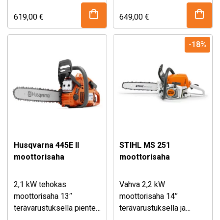
kätevä käyttää. Saha on
ketjun pikakiristyksellä
todella tehokas ja selviää
soveltuu yleissahaksi,
619,00
€
649,00
€
varmasti kaikista yleisistä
pienten puiden kaatoon ja
sahaustarpeista.
karsintaan. Vakiona 13″
-18%
terävarustus.
Husqvarna 445E II
STIHL MS 251
moottorisaha
moottorisaha
2,1 kW tehokas
Vahva 2,2 kW
moottorisaha 13″
moottorisaha 14″
terävarustuksella pienten
terävarustuksella ja
puiden kaatoon ja
STIHL 2-MIX -