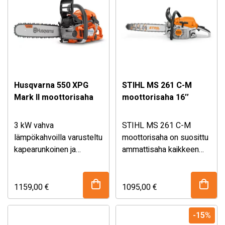
kaatoon ja karsintaan.
Husqvarna 550 XPG
STIHL MS 261 C-M
Mark II moottorisaha
moottorisaha 16″
3 kW vahva
STIHL MS 261 C-M
lämpökahvoilla varusteltu
moottorisaha on suosittu
kapearunkoinen ja
ammattisaha kaikkeen
helppokäyttöinen,
metsätyöhön.
Helppo
ammattikäyttöön
käynnistys
suunniteltu moottorisaha
yhdistelmäkatkaisimen
1159,00
€
1095,00
€
13″ terävarustuksella
ansiosta. Pitkäikäinen
soveltuu vaativaan
ilmansuodatinjärjestelmä
-15%
puiden hoitoon sekä
HD2-ilmansuodattimella