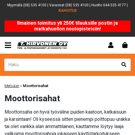
Myymälä (08) 535 4100 | Varaosat (08) 535 4100 | Huolto 044 535 4177 |
RAHOITUS
Ilmainen toimitus yli 250€ tilauksille postin ja
matkahuollon noutopisteisiin!
Metsään
»
Moottorisahat
Moottorisahat
Moottorisaha on hyvä työväline puiden kaatoon, katkaisuun
ja karsintaan! Oli kyseessä sitten pienempi polttopuu-urakka
tai olet vankka alan ammattilainen, kauttamme löytyy laaja
valikoima moottorisahoja jokaiseen käyttötarkoitukseen.