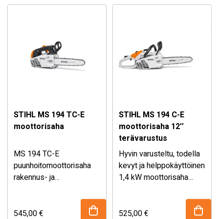
sahaustehon ja STIHL
212 on varustettu 16″
tärinänvaimennusjärjestelmä
pitkällä laipalla.
väsymättömän
työskentelyn. Varustettu
14″ laipalla.
STIHL MS 194 TC-E
STIHL MS 194 C-E
moottorisaha
moottorisaha 12″
terävarustus
MS 194 TC-E
Hyvin varusteltu, todella
puunhoitomoottorisaha
kevyt ja helppokäyttöinen
rakennus- ja
1,4 kW moottorisaha
arboristikäyttöön. Uusi
kotipihan puutöihin ja
moderni 2-MIX moottori
pienempien puiden
pienemmillä päästöillä
kaatoon. Vaivaton,
545,00
€
525,00
€