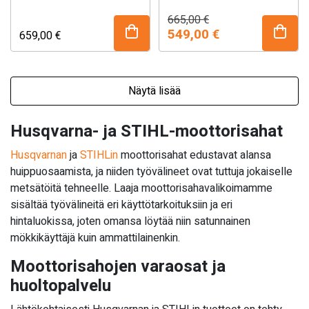
karsintaan. Varusteltu
moottorilla. Soveltuu
Alkuperäinen
Nykyinen
665,00
€
hinta
hinta
Smart Start -
erinomaisesti metsän
549,00
€
659,00
€
oli:
on:
kevytkäynnistyksellä ja
harvennustöihin, puiden
665,00 €.
549,00 €.
helpolla ketjun
kaatamiseen ja
pikakiristyksellä.
pilkkomiseen.
Näytä lisää
Yksvipukäyttö, teräketjun
sivukiristys, tankin
Husqvarna- ja STIHL-moottorisahat
pikalukituskorkit ja
ilmansuodatinjärjestelmä
Husqvarnan
ja
STIHLin
moottorisahat edustavat alansa
pitkällä huoltovälillä.
huippuosaamista, ja niiden työvälineet ovat tuttuja jokaiselle
metsätöitä tehneelle. Laaja moottorisahavalikoimamme
sisältää työvälineitä eri käyttötarkoituksiin ja eri
hintaluokissa, joten omansa löytää niin satunnainen
mökkikäyttäjä kuin ammattilainenkin.
Moottorisahojen varaosat ja
huoltopalvelu