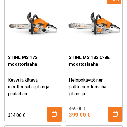
teräketjun sivukiristys.
STIHL MS 172
STIHL MS 182 C-BE
moottorisaha
moottorisaha
Kevyt ja kätevä
Helppokäyttöinen
moottorisaha pihan ja
polttomoottorisaha
puutarhan
pihan- ja
kunnossapitoon.
puutarhanhoitoon. Kevyt
Varustettu tehokkaalla
ErgoStart -käynnistys ja
Alkuperäinen
Nykyinen
469,00
€
hinta
hinta
STIHL 2-MIX -
ketjun pikakiristys.
399,00
€
334,00
€
oli:
on:
moottorilla, 14″ laipalla ja
469,00 €.
399,00 €.