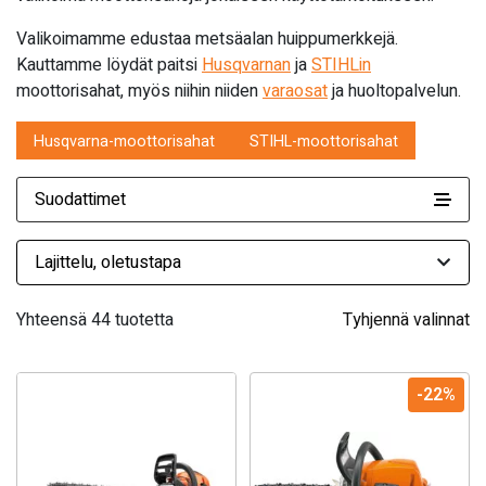
Valikoimamme edustaa metsäalan huippumerkkejä.
Kauttamme löydät paitsi
Husqvarnan
ja
STIHLin
moottorisahat, myös niihin niiden
varaosat
ja huoltopalvelun.
Husqvarna-moottorisahat
STIHL-moottorisahat
Suodattimet
Yhteensä 44 tuotetta
Tyhjennä valinnat
-22%