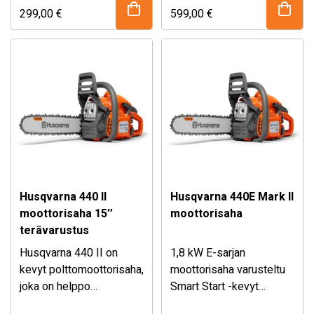
loistavasti mökkisahurille
kevytkäynnistyksellä ja
299,00
€
599,00
€
esimerkiksi
helpolla ketjun
polttopuuhommiin.
pikakiristyksellä.
Helppokäyttöinen
yhdistelmäkatkasimen
avulla.
Husqvarna 440 II
Husqvarna 440E Mark II
moottorisaha 15″
moottorisaha
terävarustus
Husqvarna 440 II on
1,8 kW E-sarjan
kevyt polttomoottorisaha,
moottorisaha varusteltu
joka on helppo
Smart Start -kevyt
käynnistää ja jota on
15″ terävarustuksella
käynnistysellä ja helpolla