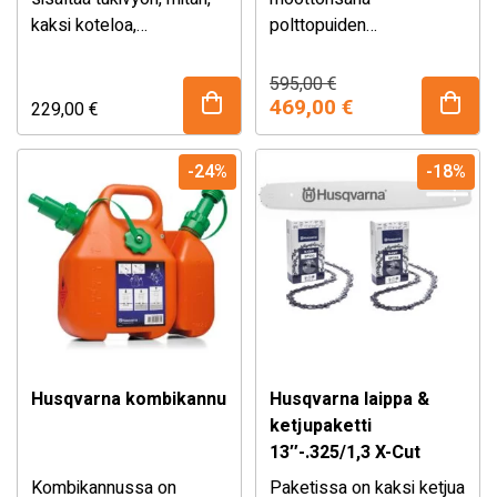
kaksi koteloa,
polttopuiden
nostokoukun ja
pilkkomiseen ja puiden
pinotavarasakset sekä
kaatoon 14″
Alkuperäinen
Nykyinen
595,00
€
hinta
hinta
takakappaleen.
terävarustuksella ja
469,00
€
229,00
€
oli:
on:
taloudellisella 2-MIX -
595,00 €.
469,00 €.
moottorilla. Teräketjun
-24%
-18%
sivukiristys, tankkien
pikalukituskorkit ja
ilmansuodatinjärjestelmä
pitkällä huoltovälillä.
Husqvarna kombikannu
Husqvarna laippa &
ketjupaketti
13″-.325/1,3 X-Cut
Kombikannussa on
Paketissa on kaksi ketjua