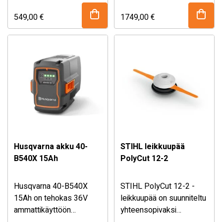
polttopuiden
C80 laturin.
yhdistää kompaktin
pilkkomiseen,
rakenteen ja
549,00
€
1749,00
€
puunkaatoon ja
huippuluokan tehon.
raivaustöihin. Max Torque
Polttoaineen
-teknologia, hiiliharjaton
ruiskutusteknologia,
moottori ja portaaton
nopea kaasunvaste ja
kaasuliipaisin takaavat
lämpökahvat tekevät siitä
erinomaisen
erinomaisen valinnan
leikkuutehon, tarkan
vaativaan metsänhoitoon
hallinnan ja luotettavan
kaikissa olosuhteissa.
suorituskyvyn kaikissa
Varustettu 20″ laipalla.
tilanteissa. Terälevyn
Husqvarna akku 40-
STIHL leikkuupää
pituus 14″.
B540X 15Ah
PolyCut 12-2
Husqvarna 40-B540X
STIHL PolyCut 12-2 -
15Ah on tehokas 36V
leikkuupää on suunniteltu
ammattikäyttöön
yhteensopivaksi
suunniteltu akku, joka
akkukäyttöisten STIHL