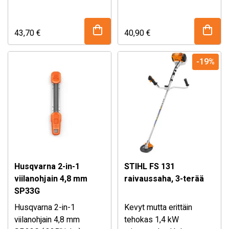
FS 490 C-EM (ei K-
mahdollistaa
mallit).
moottorisahan teräketjun
tarkan ja nopean
43,70
€
40,90
€
teroituksen yhdellä
työkalulla. Samanaikainen
-19%
leikkuureunojen ja
puruhampaiden viilaus
säästää aikaa ja
varmistaa tasaisen
leikkuutuloksen.
Husqvarna 2-in-1
STIHL FS 131
viilanohjain 4,8 mm
raivaussaha, 3-terää
SP33G
Husqvarna 2-in-1
Kevyt mutta erittäin
viilanohjain 4,8 mm
tehokas 1,4 kW