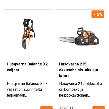
-12%
Husqvarna Balance X2
Husqvarna 215i
valjaat
akkusaha sis. akku ja
laturi
Husqvarna Balance X2 -
Husqvarna 215i akkusaha
valjaat on suunniteltu
on kompakti ja
tarjoamaan
helppokäyttöinen
maksimaalista
moottorisaha
Sisältää
40-B70 akun ja
käyttömukavuutta ja
puutarhatöihin,
40-C80 laturin.
Alkuperäinen
Nykyinen
339,00
€