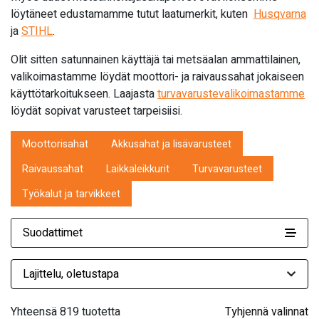
löytäneet edustamamme tutut laatumerkit, kuten
Husqvarna
ja
STIHL
.
Olit sitten satunnainen käyttäjä tai metsäalan ammattilainen,
valikoimastamme löydät moottori- ja raivaussahat jokaiseen
käyttötarkoitukseen. Laajasta
turvavarustevalikoimastamme
löydät sopivat varusteet tarpeisiisi.
Moottorisahat
Akkusahat ja lisävarusteet
Raivaussahat
Laikkaleikkurit
Turvavarusteet
Työkalut ja tarvikkeet
Suodattimet
Yhteensä 819 tuotetta
Tyhjennä valinnat