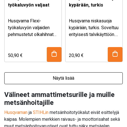
työkaluvyön valjaat
kypärään, turkis
Husqvarna Flexi-
Husqvarna niskasuoja
työkaluvyön valjaiden
kypärään, turkis. Soveltuu
pehmustetut olkahihnat
erityisesti talvikäyttöön.
vähentävät painetta
Suojaa vedeltä ja lumelta
hartioilla ja parantavat
käyttömukavuutta. Ne
50,90
€
20,90
€
jakavat työkaluvyön
kuorman tasaisesti
molemmille hartioille,
Näytä lisää
mikä vähentää
väsymystä ja
Välineet ammattimetsurille ja muille
mahdollistaa pidempään
metsänhoitajille
kestävän työskentelyn.
Valjaiden avulla työkalut
Husqvarnan
ja
STIHLin
metsänhoitotyökalut eivät esittelyjä
pysyvät tukevasti
kaipaa. Molempien merkkien raivaus- ja moottorisahat sekä
paikoillaan ja työskentely
muut metsänhoitovarusteet ovat tuttu näky metsäalan