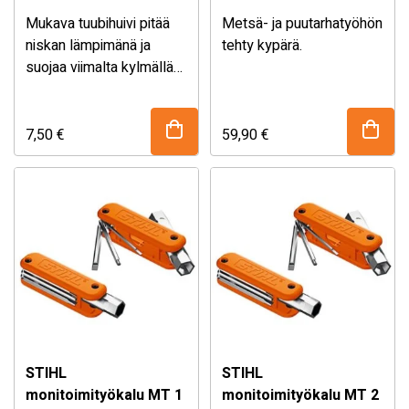
Mukava tuubihuivi pitää
Metsä- ja puutarhatyöhön
niskan lämpimänä ja
tehty kypärä.
suojaa viimalta kylmällä
säällä.
7,50
€
59,90
€
STIHL
STIHL
monitoimityökalu MT 1
monitoimityökalu MT 2