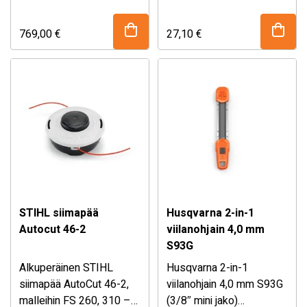
tarjoaa erinomaisen
FSA 70 R ja STIHL FSA
käyttöajan ja
110 R -raivaussahojen
769,00
€
27,10
€
suorituskyvyn vaativiin
kanssa, jotka
työtehtäviin. Kevyen
hyödyntävät STIHL Rapid
rakenteen ja korkean
Click System -
kapasiteetin ansiosta se
järjestelmää.
yhdistää pitkän työajan,
Järjestelmän ansiosta
kestävyyden ja
leikkuupää voidaan
luotettavan
irrottaa nopeasti ja
energiansyötön kaikissa
helposti ilman työkaluja
olosuhteissa.
yhdellä painalluksella,
mikä tekee terien tai
STIHL siimapää
Husqvarna 2-in-1
muiden leikkuulaitteiden
Autocut 46-2
viilanohjain 4,0 mm
vaihdosta vaivatonta.
S93G
Alkuperäinen STIHL
Husqvarna 2-in-1
s
iimapää AutoCut 46-2,
viilanohjain 4,0 mm S93G
malleihin FS 260, 310 –
(3/8″ mini jako)