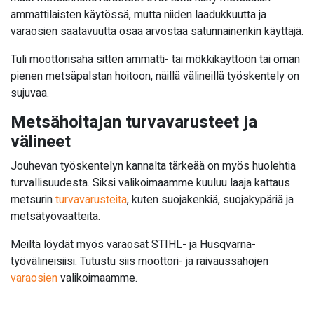
on ergonomisempaa,
ammattilaisten käytössä, mutta niiden laadukkuutta ja
erityisesti raskaammissa
varaosien saatavuutta osaa arvostaa satunnainenkin käyttäjä.
tai pitkäkestoisissa
tehtävissä.
Tuli moottorisaha sitten ammatti- tai mökkikäyttöön tai oman
pienen metsäpalstan hoitoon, näillä välineillä työskentely on
sujuvaa.
Metsähoitajan turvavarusteet ja
välineet
Jouhevan työskentelyn kannalta tärkeää on myös huolehtia
turvallisuudesta. Siksi valikoimaamme kuuluu laaja kattaus
metsurin
turvavarusteita
, kuten suojakenkiä, suojakypäriä ja
metsätyövaatteita.
Meiltä löydät myös varaosat STIHL- ja Husqvarna-
työvälineisiisi. Tutustu siis moottori- ja raivaussahojen
varaosien
valikoimaamme.