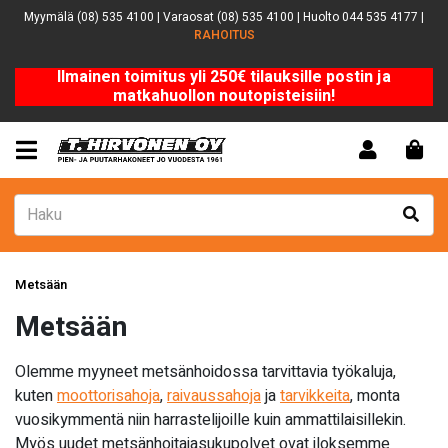
Myymälä (08) 535 4100 | Varaosat (08) 535 4100 | Huolto 044 535 4177 |
RAHOITUS
Ilmainen toimitus yli 250€ tilauksille postin ja
matkahuollon noutopisteisiin!
Metsään
Metsään
Olemme myyneet metsänhoidossa tarvittavia työkaluja,
kuten
moottorisahoja
,
raivaussahoja
ja
tarvikkeita
, monta
vuosikymmentä niin harrastelijoille kuin ammattilaisillekin.
Myös uudet metsänhoitajasukupolvet ovat iloksemme