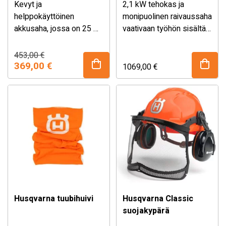
Kevyt ja
2,1 kW tehokas ja
helppokäyttöinen
monipuolinen raivaussaha
akkusaha, jossa on 25 %
vaativaan työhön sisältää
enemmän leikkuutehoa
Sisältää
AK 30 S akun ja
raivausterän, kolmioterän,
kuin MSA 60 C-B:ssä.
AL 101 laturin.
siimapään sekä Balance
Alkuperäinen
Nykyinen
453,00
€
hinta
hinta
Soveltuu erinomaisesti
369,00
€
X -valjaat.
1069,00
€
oli:
on:
satunnaiseen
453,00 €.
369,00 €.
puutarhanhoitoon, tukkien
katkaisuun sekä
yksinkertaisiin
sahaustöihin.
Husqvarna tuubihuivi
Husqvarna Classic
suojakypärä