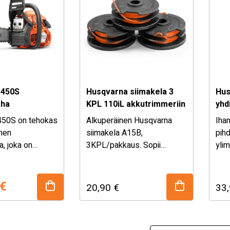
 450S
Husqvarna siimakela 3
Hus
aha
KPL 110iL akkutrimmeriin
yhd
kii
450S on tehokas
Alkuperäinen Husqvarna
Ihan
inen
siimakela A15B,
pihd
, joka on
3KPL/pakkaus. Sopii
ylim
rityisesti
Husqvarna 110iL
lle ja vaativaan
akkutrimmeriin. Siiman
nen
n. Tämä
vahvuus 1,6mm, siimaa 5
€
20,90
€
33
einen, mutta
metriä/kela.
a perustuu
Husqvarna 400 -