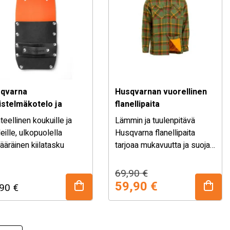
qvarna
Husqvarnan vuorellinen
istelmäkotelo ja
flanellipaita
latasku
teellinen koukuille ja
Lämmin ja tuulenpitävä
eille, ulkopuolella
Husqvarna flanellipaita
ääräinen kiilatasku
tarjoaa mukavuutta ja suojaa
kylmiin päiviin. Vuorellisessa
flanellipaidassa on
Alkuperäinen
Nykyinen
69,90
€
tuulenpitävä sisävuori sekä
hinta
hinta
59,90
€
,90
€
tikattu vuori, jotka pitävät
oli:
on:
kehon lämpimänä myös
69,90 €.
59,90 €.
viileissä olosuhteissa.