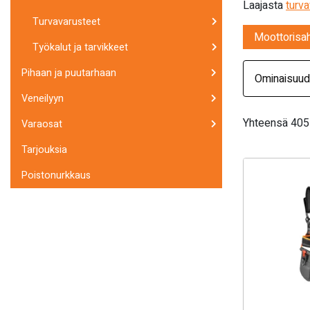
Laajasta
turv
Turvavarusteet
Moottorisa
Työkalut ja tarvikkeet
Pihaan ja puutarhaan
Ominaisuud
Veneilyyn
Yhteensä 405 
Varaosat
Tarjouksia
Poistonurkkaus