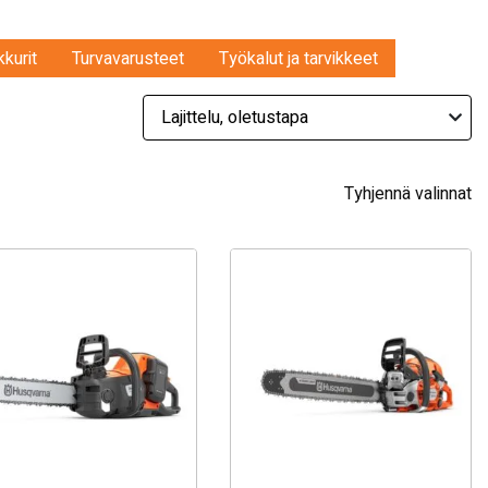
kkurit
Turvavarusteet
Työkalut ja tarvikkeet
Tyhjennä valinnat