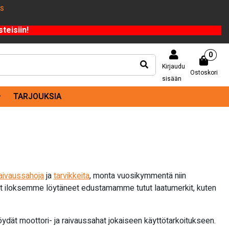
US
teisiin!
0
Kirjaudu
Ostoskori
sisään
TARJOUKSIA
aivaussahoja
ja
tarvikkeita
, monta vuosikymmentä niin
ovat iloksemme löytäneet edustamamme tutut laatumerkit, kuten
öydät moottori- ja raivaussahat jokaiseen käyttötarkoitukseen.