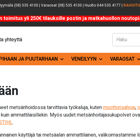
yymälä (08) 535 4100 | Varaosat (08) 535 4100 | Huolto 044 535 4177 |
RAHOIT
n toimitus yli 250€ tilauksille postin ja matkahuollon noutopis
a yhteyttä
PIHAAN JA PUUTARHAAN
VENEILYYN
VARAOSAT
sään
t metsänhoidossa tarvittavia työkaluja, kuten
moottorisahoja
,
r
lle kuin ammattilaisillekin. Myös uudet metsänhoitajasukupolvet 
STIHL
.
tunnainen käyttäjä tai metsäalan ammattilainen, valikoimastamme l