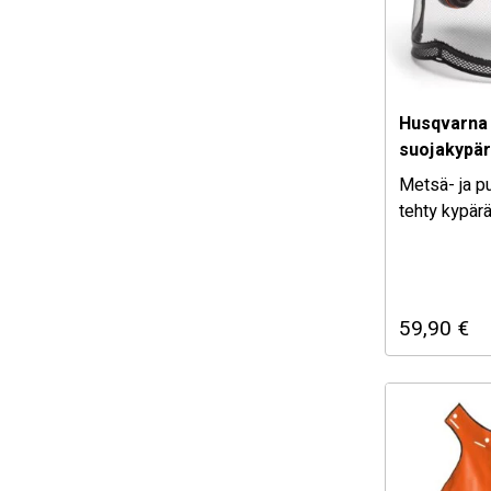
Husqvarna 
suojakypä
Metsä- ja p
tehty kypärä
59,90
€