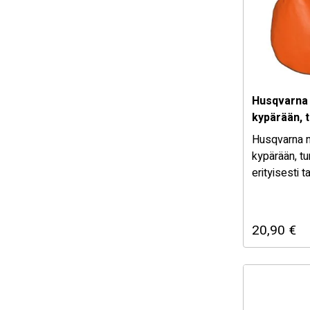
Husqvarna 
kypärään, t
Husqvarna n
kypärään, tu
erityisesti t
Suojaa vedel
20,90
€