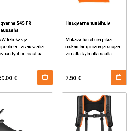
qvarna 545 FR
Husqvarna tuubihuivi
vaussaha
 kW tehokas ja
Mukava tuubihuivi pitää
ipuolinen raivaussaha
niskan lämpimänä ja suojaa
ivaan työhön sisältää
viimalta kylmällä säällä.
austerän, kolmioterän,
mapään sekä Balance X -
aat.
69,00
€
7,50
€