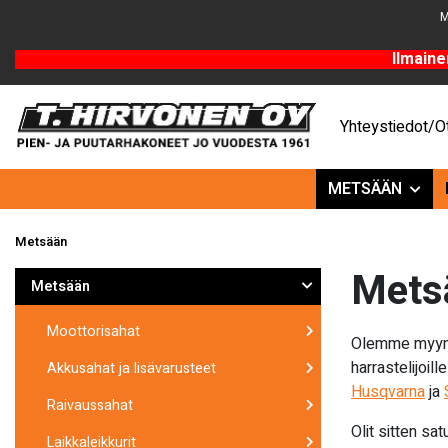
M
Ilmaine
Yhteystiedot/Ot
METSÄÄN
Metsään
Met
Metsään
Moottorisahat
Olemme myynee
harrastelijoi
Akkusahat ja lisävarusteet
Husqvarna
ja
Raivaussahat
Olit sitten sa
Laikkaleikkurit