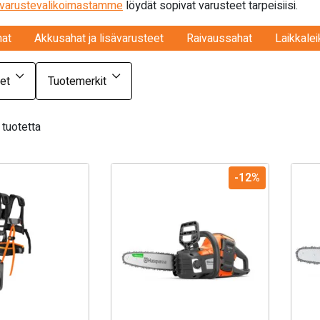
avarustevalikoimastamme
löydät sopivat varusteet tarpeisiisi.
hat
Akkusahat ja lisävarusteet
Raivaussahat
Laikkalei
et
Tuotemerkit
tuotetta
-12%