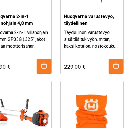
qvarna 2-in-1
Husqvarna varustevyö,
lanohjain 4,8 mm
täydellinen
33G
varna 2-in-1 viilanohjain
Täydellinen varustevyö
 mm SP33G (.325″ jako)
sisältää tukivyön, mitan,
joaa moottorisahan
kaksi koteloa, nostokoukun
ketjun tarkan ja nopean
ja pinotavarasakset sekä
ituksen yhdellä
takakappaleen.
,90
€
229,00
€
alulla. Samanaikainen
kuureunojen ja
uhampaiden viilaaminen
tää aikaa ja varmistaa
isen leikkuutuloksen.