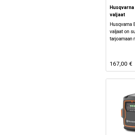
Husqvarna 
valjaat
Husqvarna B
valjaat on s
tarjoamaan 
käyttömukav
ergonomiaa 
ja viherrake
167,00
€
Kestävät ja 
säädettävät 
työkalun pai
vähentävät r
parantavat
työskentely
vaimentava l
portaaton p
metsä- ja nu
valinta tekev