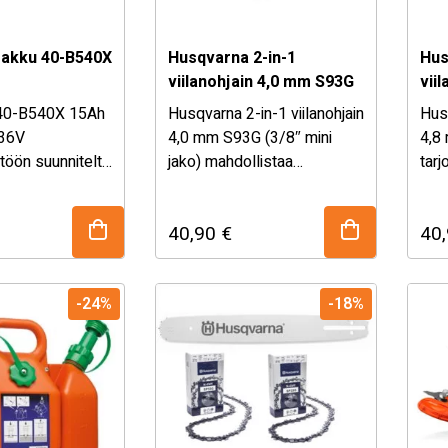
 valinnan
seen
 akku 40-B540X
Husqvarna 2-in-1
Hus
töön.
viilanohjain 4,0 mm S93G
vii
SP
40-B540X 15Ah
Husqvarna 2-in-1 viilanohjain
Husq
 36V
4,0 mm S93G (3/8″ mini
4,8
töön suunniteltu
jako) mahdollistaa
tar
arjoaa
moottorisahan teräketjun
terä
käyttöajan ja
tarkan ja nopean teroituksen
tero
40,90
€
40
n vaativiin
yhdellä työkalulla.
työk
. Kevyen
Samanaikainen
leik
a korkean
leikkuureunojen ja
pur
-24%
-18%
n ansiosta se
puruhampaiden viilaus
sääs
kän työajan,
säästää aikaa ja varmistaa
tasa
 ja luotettavan
tasaisen leikkuutuloksen.
tön kaikissa
a.