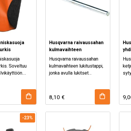
niskasuoja
Husqvarna raivaussahan
Hus
urkis
kulmavaihteen
yhd
lukitustappi
iskasuoja
Husqvarna raivaussahan
Hus
rkis. Soveltuu
kulmavaihteen lukitustappi,
ketj
alvikäyttöön.
jonka avulla lukitset
syty
tä ja lumelta
kulmavaihteen terän vaihtoa
13m
varten.
yhd
myö
8,10
€
9,
pie
ketj
-23%