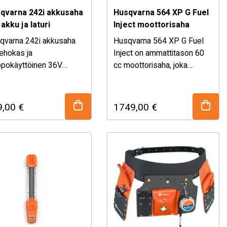
qvarna 242i akkusaha
Husqvarna 564 XP G Fuel
 akku ja laturi
Inject moottorisaha
qvarna 242i akkusaha
Husqvarna 564 XP G Fuel
tehokas ja
Inject on ammattitason 60
ppokäyttöinen 36V
cc moottorisaha, joka
ttorisaha polttopuiden
ltää Bli 30 akun ja 40-
yhdistää kompaktin
kkomiseen, puunkaatoon
laturin.
rakenteen ja huippuluokan
aivaustöihin. Max Torque
tehon. Polttoaineen
9,00
€
1749,00
€
nologia, hiiliharjaton
ruiskutusteknologia, nopea
tori ja portaaton
kaasunvaste ja lämpökahvat
uliipaisin takaavat
tekevät siitä erinomaisen
nomaisen leikkuutehon,
valinnan vaativaan
an hallinnan ja
metsänhoitoon kaikissa
tettavan suorituskyvyn
olosuhteissa. Varustettu
issa tilanteissa.
20″ laipalla.
levyn pituus 14″.