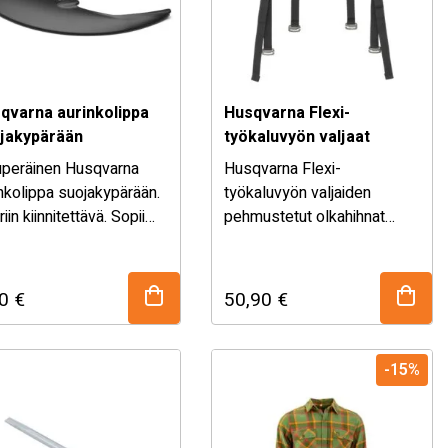
qvarna aurinkolippa
Husqvarna Flexi-
jakypärään
työkaluvyön valjaat
uperäinen Husqvarna
Husqvarna Flexi-
nkolippa suojakypärään.
työkaluvyön valjaiden
iriin kiinnitettävä. Sopii
pehmustetut olkahihnat
qvarna Classic sekä -
vähentävät painetta hartioilla
tional mallin
ja parantavat
akypäriin.
käyttömukavuutta. Ne
50
€
50,90
€
jakavat työkaluvyön
kuorman tasaisesti
molemmille hartioille, mikä
-15%
vähentää väsymystä ja
mahdollistaa pidempään
kestävän työskentelyn.