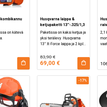
 kombikannu
Husqvarna laippa &
Hus
ketjupaketti 13″-.325/1,3
rai
X-Cut
ssa on kätevä
Paketissa on kaksi ketjua ja
2,1
a.
yksi terälevy. Husqvarna
mon
13″ X-Force laippa ja 2 kpl
vaat
X-CUT ketjua
raiv
325/1,3mm/56 lenkkiä.
sii
nen
Alkuperäinen
Nykyinen
83,90
€
valj
hinta
hinta
69,00
€
10
oli:
on:
83,90 €.
69,00 €.
-17%