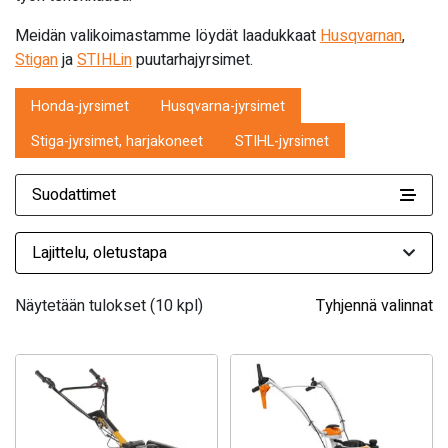
Meidän valikoimastamme löydät laadukkaat
Husqvarnan
,
Stigan
ja
STIHLin
puutarhajyrsimet.
Honda-jyrsimet
Husqvarna-jyrsimet
Stiga-jyrsimet, harjakoneet
STIHL-jyrsimet
Suodattimet
Näytetään tulokset (10 kpl)
Tyhjennä valinnat