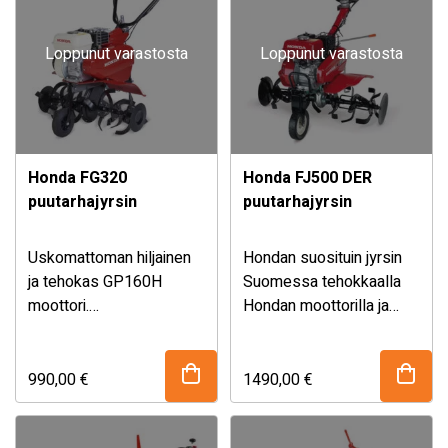
mahdollistaa turvallisen
ja mukavan käytön, ja
kaikki säätövivut ovat
Loppunut varastosta
Loppunut varastosta
käden ulottuvilla.
Ulkokäyttöön tarkoitettu
harjalaite on
monikäyttöinen laite,
johon voi yhdistää
Honda FG320
Honda FJ500 DER
laitteeseen tarkoitettuja
puutarhajyrsin
puutarhajyrsin
lisävarusteita, kuten
lumivevyn ja keruusäiliön.
Uskomattoman hiljainen
Hondan suosituin jyrsin
ja tehokas GP160H
Suomessa tehokkaalla
moottori.
Hondan moottorilla ja
Hondan puutarhajyrsimet
leveällä 85 cm
ovat varmatoimisia
työleveydellä.
puutarhurin työkavereita
990,00
€
1490,00
€
vuodesta toiseen.