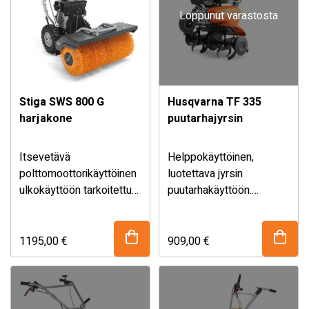
ansiosta.
Loppunut varastosta
Stiga SWS 800 G
Husqvarna TF 335
harjakone
puutarhajyrsin
Itsevetävä
Helppokäyttöinen,
polttomoottorikäyttöinen
luotettava jyrsin
ulkokäyttöön tarkoitettu
puutarhakäyttöön.
harjalaite, 80 cm
STIGA SWS 800 G on
Irrotettavassa
työleveydellä.
monipuolinen ja
vaihdelaatikossa on
helppokäyttöinen
voitelumahdollisuus.
1195,00
€
909,00
€
ulkokäyttöön tarkoitettu
Säädettävä ja taitettava
harjalaite tehokkaalla 212
työntöaisa, vetotanko ja
cc polttomoottorilla.
kasvisuojat parantavat
Nailonharjan voi säätää
käytettävyyttä ja