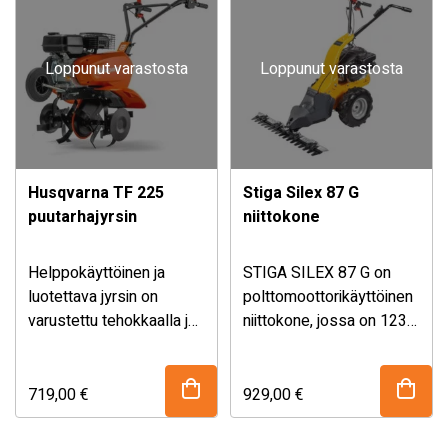
Loppunut varastosta
Loppunut varastosta
Husqvarna TF 225
Stiga Silex 87 G
puutarhajyrsin
niittokone
Helppokäyttöinen ja
STIGA SILEX 87 G on
luotettava jyrsin on
polttomoottorikäyttöinen
varustettu tehokkaalla ja
niittokone, jossa on 123
helposti käynnistyvällä
cc STIGA 575 -moottori
Rato-moottorilla.
ja 87 cm leikkuuterä
Säädettävä ja taitettava
leikkuukorkeudella 20
719,00
€
929,00
€
työntöaisa,
mm (Ei säädettävä).
kaksoiskantokahvat ja
Hammastetun