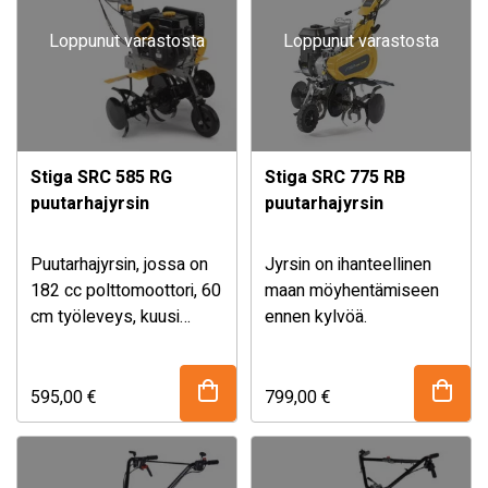
kolmeen eri työkulmaan
helpottavat säilytystä.
Loppunut varastosta
Loppunut varastosta
(15° vasemmalle, 0° ja
Lisävarusteena on
15° oikealle), ja sen
saatavana metallipyörillä
työleveys on 80 cm.
varustettu vakoaura.
SWS 800 G on
ihanteellinen lumen,
Stiga SRC 585 RG
Stiga SRC 775 RB
lehtien, ruohojätteen ja
puutarhajyrsin
puutarhajyrsin
muiden roskien
poistamiseen vuoden
ympäri. Harjan korkeutta
Puutarhajyrsin, jossa on
Jyrsin on ihanteellinen
säädetään tarpeen
182 cc polttomoottori, 60
maan möyhentämiseen
mukaan kahdesta
cm työleveys, kuusi
ennen kylvöä.
kääntyvästä pyörästä.
metalliroottoria ja yksi
Luotettavat 14” Snow
kuljetuspyörä edessä.
Hog -renkaat takaavat
595,00
€
799,00
€
optimaalisen pidon.
STIGAn yhdenkäden
ohjaussysteemi