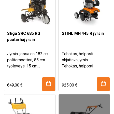
Stiga SRC 685 RG
STIHL MH 445 R jyrsin
puutarhajyrsin
Jyrsin, jossa on 182 cc
Tehokas, helposti
polttomoottori, 85 cm
ohjattava jyrsin
työleveys, 15 cm
Tehokas, helposti
työsyvyys, kuusi
ohjattava jyrsin
metalliroottoria ja yksi
työskentelyyn ahtaissa
kuljetuspyörä edessä.
paikoissa. Erinomainen
649,00
€
925,00
€
käyttömukavuus pienellä
voimankäytöllä. Lähes
tärinätön integroidun
tärinänestojärjestelmän