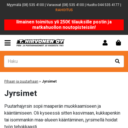
Myymälä (08) 535 4100 | Varaosat (08) 535 4100 | Huolto 044 535 4177 |
RAHOITUS
Ilmainen toimitus yli 250€ tilauksille postin ja
matkahuollon noutopisteisiin!
Pihaan ja puutarhaan
»
Jyrsimet
Jyrsimet
Puutarhajyrsin sopii maaperän muokkaamiseen ja
kääntämiseen. Oli kyseessä sitten kasvimaan, kukkapenkin
tai isommankin maa-alueen kääntäminen, jyrsimellä hoidat
työn tehokkaasti.