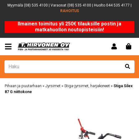
Myymälä (08) 535 4100 | Varaosat (08) 535 4100 | Huolto 044 535 4177 |
RAHOITUS
Ilmainen toimitus yli 250€ tilauksille postin ja
matkahuollon noutopisteisiin!
Pihaan ja puutarhaan
»
Jyrsimet
»
Stiga-jyrsimet, harjakoneet
»
Stiga Silex
87 G niittokone