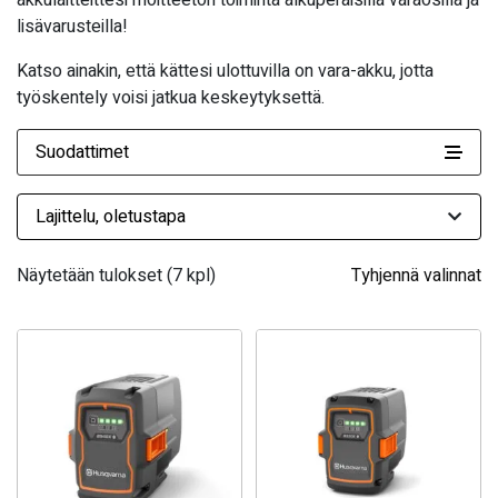
akkulaitteittesi moitteeton toiminta alkuperäisillä varaosilla ja
lisävarusteilla!
Katso ainakin, että kättesi ulottuvilla on vara-akku, jotta
työskentely voisi jatkua keskeytyksettä.
Suodattimet
Näytetään tulokset (7 kpl)
Tyhjennä valinnat