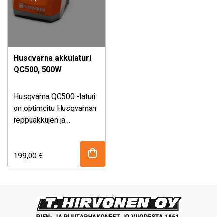
Husqvarna akkulaturi
QC500, 500W
Husqvarna QC500 -laturi
on optimoitu Husqvarnan
reppuakkujen ja
integroidun BLi300-akun
nopeaa lataamista varten.
199,00
€