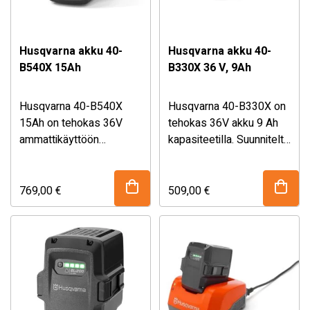
Husqvarna akku 40-
Husqvarna akku 40-
B540X 15Ah
B330X 36 V, 9Ah
Husqvarna 40-B540X
Husqvarna 40-B330X on
15Ah on tehokas 36V
tehokas 36V akku 9 Ah
ammattikäyttöön
kapasiteetilla. Suunniteltu
suunniteltu akku, joka
käytettäväksi kaikkein
tarjoaa erinomaisen
tehokkaimpien
käyttöajan ja
ammattikäyttöön
769,00
€
509,00
€
suorituskyvyn vaativiin
tarkoitettujen
työtehtäviin. Kevyen
akkutuotteiden kanssa.
rakenteen ja korkean
Valmistettu muiden
kapasiteetin ansiosta se
Husqvarnan BLi-X -
yhdistää pitkän työajan,
akkujen tavoin uusimman
kestävyyden ja
kennoteknologian
luotettavan
mukaisesti