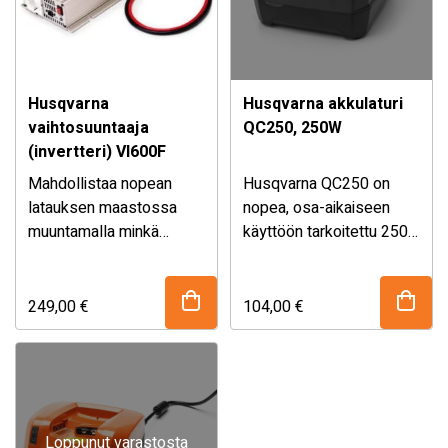
Husqvarna
Husqvarna akkulaturi
vaihtosuuntaaja
QC250, 250W
(invertteri) VI600F
Mahdollistaa nopean
Husqvarna QC250 on
latauksen maastossa
nopea, osa-aikaiseen
muuntamalla minkä
käyttöön tarkoitettu 250
tahansa lyijyakun 12 V:n
W:n latausyksikkö, joka
tasavirran 220 V:n
sopii erinomaisesti
vaihtovirraksi QC330-tai
Husqvarnan BLi20/30-
249,00
€
104,00
€
QC80-pikalatureille.
akuille. Käytännöllisessä
pöytämallissa on
aktiivinen akun jäähdytys.
Yksikkö voidaan asentaa
myös seinälle.
Loppunut varastosta