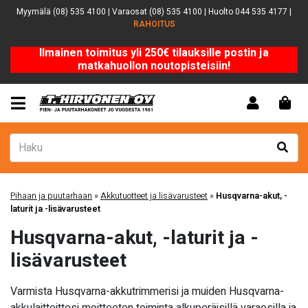
Myymälä (08) 535 4100 | Varaosat (08) 535 4100 | Huolto 044 535 4177 |
RAHOITUS
Ilmainen toimitus yli 250€ tilauksille postin ja
matkahuollon noutopisteisiin!
Pihaan ja puutarhaan
»
Akkutuotteet ja lisävarusteet
»
Husqvarna-akut, -
laturit ja -lisävarusteet
Husqvarna-akut, -laturit ja -
lisävarusteet
Varmista Husqvarna-akkutrimmerisi ja muiden Husqvarna-