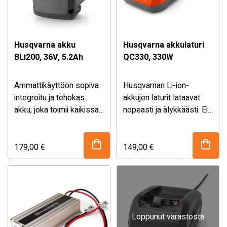
energiansyötön kaikissa
painokapasiteettisuhde
olosuhteissa.
optimoiden.
Husqvarna akku
Husqvarna akkulaturi
BLi200, 36V, 5.2Ah
QC330, 330W
Ammattikäyttöön sopiva
Husqvarnan Li-ion-
integroitu ja tehokas
akkujen laturit lataavat
akku, joka toimii kaikissa
nopeasti ja älykkäästi. Ei
sääolosuhteissa. 36V 5.2
sis. akkua.
Ah
179,00
€
149,00
€
Loppunut varastosta