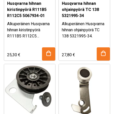
Husqvarna hihnan
Husqvarna hihnan
kiristinpyörä R111B5
ohjainpyörä TC 138
R112C5 5067934-01
5321995-34
Alkuperäinen Husqvarna
Alkuperäinen Husqvarna
hihnan kiristinpyörä
hihnan ohjainpyörä TC
R111B5 R112C5
138 5321995-34.
5067934-01.
Sopii mm. Husqvarna R
Sopii mm. Husqvarna TC
111B5 sekä R 112C5
138 Traktorileikkuriin.
ajoruohonleikkureihin.
Katso sopivuustaulukko
25,30
€
27,80
€
Katso sopivuustaulukko
Mikäli olet epävarma
alhaalta!
Mikäli olet epävarma
alhaalta!
osan sopivuudesta,
osan sopivuudesta,
kysy myymälästämme!
kysy myymälästämme!