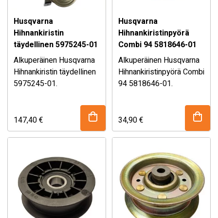
Husqvarna
Husqvarna
Hihnankiristin
Hihnankiristinpyörä
täydellinen 5975245-01
Combi 94 5818646-01
Alkuperäinen Husqvarna
Alkuperäinen Husqvarna
Hihnankiristin täydellinen
Hihnankiristinpyörä Combi
5975245-01.
94 5818646-01.
Husqvarna alkuperäinen
Sopii mm. Husqvarna
hihnankiristinsarja
Combi 94 leikkuupöytään
täydellinen
jota käytetään esim.
147,40
€
34,90
€
varaosanumerolla
Mikäli olet epävarma
R214TC
Mikäli olet epävarma
5975245-01
osan sopivuudesta,
ajoruohonleikkureissa.
osan sopivuudesta,
kysy myymälästämme!
Katso sopivuustaulukko
kysy myymälästämme!
alhaalta!