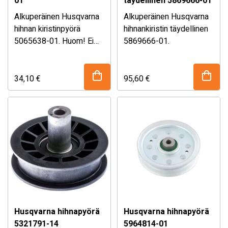
01
täydellinen 5869666-01
Alkuperäinen Husqvarna
Alkuperäinen Husqvarna
hihnan kiristinpyörä
hihnankiristin täydellinen
5065638-01. Huom! Ei
5869666-01.
sisällä laakereita.
34,10
€
95,60
€
Husqvarna hihnapyörä
Husqvarna hihnapyörä
5321791-14
5964814-01