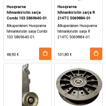
Husqvarna
Husqvarna
hihnankiristin sarja
hihnankiristin sarja R
Combi 103 5869640-01
214TC 5069884-01
Alkuperäinen Husqvarna
Alkuperäinen Husqvarna
hihnankiristin sarja Combi
hihnankiristin sarja R
103 5869640-01.
214TC 5069884-01.
Sopii mm. Combi 103
Sopii mm. Husqvarna R
leikkuulaitteeseen. Katso
214TC
sopivuustaulukko
ajoruohonleikkuriin. Katso
48,90
€
101,80
€
alhaalta!
Mikäli olet epävarma
täydellinen
Mikäli olet epävarma
osan sopivuudesta,
sopivuustaulukko
osan sopivuudesta,
kysy myymälästämme!
alhaalta!
kysy myymälästämme!