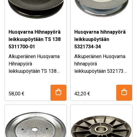
Husqvarna Hihnapyörä
Husqvarna hihnapyörä
leikkuupöytään TS 138
leikkuupöytään
5311700-01
5321734-34
Alkuperäinen Husqvarna
Alkuperäinen Husqvarna
Hihnapyörä
hihnapyörä
leikkuupöytään TS 138
leikkuupöytään 5321734-
5311700-01.
Sopii mm. Husqvarna TS
34.
Mikäli olet epävarma
138 Traktorileikkurin
osan sopivuudesta,
leikkuupöytään. Katso
kysy myymälästämme!
58,00
€
42,20
€
sopivuustaulukko
Mikäli olet epävarma
alhaalta!
osan sopivuudesta,
kysy myymälästämme!