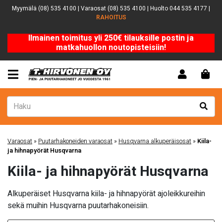
Myymälä (08) 535 4100 | Varaosat (08) 535 4100 | Huolto 044 535 4177 |
RAHOITUS
Ilmainen toimitus yli 250€ tilauksille postin ja
matkahuollon noutopisteisiin!
Varaosat
»
Puutarhakoneiden varaosat
»
Husqvarna alkuperäisosat
»
Kiila-
ja hihnapyörät Husqvarna
Kiila- ja hihnapyörät Husqvarna
Alkuperäiset Husqvarna kiila- ja hihnapyörät ajoleikkureihin
sekä muihin Husqvarna puutarhakoneisiin.