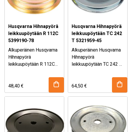
Husqvarna Hihnapyörä
Husqvarna Hihnapyörä
leikkuupöytään R 112C
leikkuupöytään TC 242
5399190-78
T 5321959-45
Alkuperäinen Husqvarna
Alkuperäinen Husqvarna
Hihnapyörä
Hihnapyörä
leikkuupöytään R 112C
leikkuupöytään TC 242 T
5399190-78.
Sopii mm. Husqvarna R
5321959-45.
Sopii mm. Husqvarna TC
112 C sekä muihin
242 T ajoleikkurin
ajoleikkureihin joissa on
leikkuupöytään. Katso
48,40
€
64,50
€
Combi 112 tai Combi 103
Mikäli olet epävarma
sopivuustaulukko
Mikäli olet epävarma
Leikkuupöytä. Katso
osan sopivuudesta,
alhaalta!
osan sopivuudesta,
täydellinen
kysy myymälästämme!
kysy myymälästämme!
sopivuustaulukko
alhaalta!