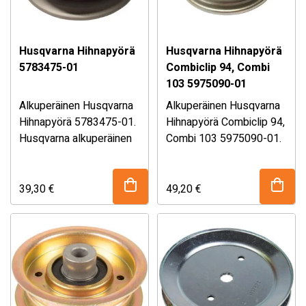
Husqvarna Hihnapyörä
Husqvarna Hihnapyörä
5783475-01
Combiclip 94, Combi
103 5975090-01
Alkuperäinen Husqvarna
Alkuperäinen Husqvarna
Hihnapyörä 5783475-01.
Hihnapyörä Combiclip 94,
Husqvarna alkuperäinen
Combi 103 5975090-01.
hihnapyörä
Sopii mm. Combiclip 94 ja
varaosanumerolla
Combi 103
5783475-01.
Mikäli olet epävarma
Leikkuupöytään jota
39,30
€
49,20
€
osan sopivuudesta,
käytetään esimerkiksi
Mikäli olet epävarma
kysy myymälästämme!
Husqvarna R 214TC
osan sopivuudesta,
ajoleikkureissa. Katso
kysy myymälästämme!
täydellinen
sopivuustaulukko
alhaalta!