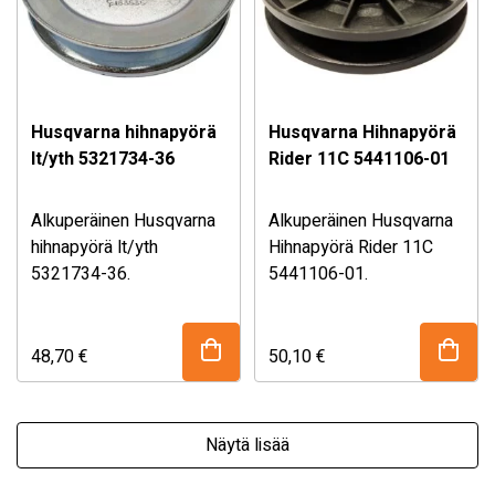
Husqvarna hihnapyörä
Husqvarna Hihnapyörä
lt/yth 5321734-36
Rider 11C 5441106-01
Alkuperäinen Husqvarna
Alkuperäinen Husqvarna
hihnapyörä lt/yth
Hihnapyörä Rider 11C
5321734-36.
5441106-01.
Sopii useaan LT ja YTH
Sopii mm. Husqvarna
traktorileikkureihin. Katso
Rider 11 C sekä Rider 15
sopivuustaulukko
C ajoleikkureihin.
48,70
€
50,10
€
alhaalta!
Mikäli olet epävarma
Mikäli olet epävarma
osan sopivuudesta,
osan sopivuudesta,
kysy myymälästämme!
kysy myymälästämme!
Näytä lisää