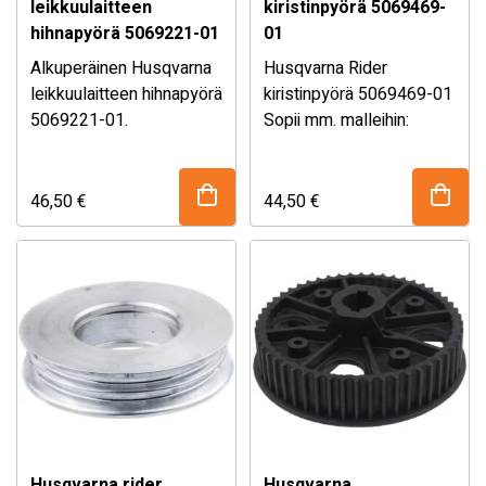
leikkuulaitteen
kiristinpyörä 5069469-
hihnapyörä 5069221-01
01
Alkuperäinen Husqvarna
Husqvarna Rider
leikkuulaitteen hihnapyörä
kiristinpyörä 5069469-01
5069221-01.
Sopii mm. malleihin:
Katso sopivuustaulukko
– Husqvarna R 216T
alempaa!
AWD
– Husqvarna R 112C
Katso täydellinen
46,50
€
44,50
€
– Husqvarna R 214TC
sopivuustaulukko
– Jonsered FR 2213 MA
alempaa!
Husqvarna rider
Husqvarna