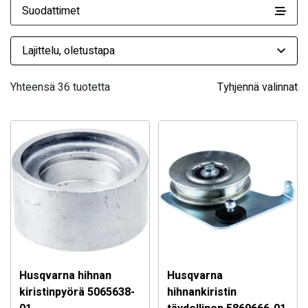
Suodattimet
Yhteensä 36 tuotetta
Tyhjennä valinnat
Husqvarna hihnan
Husqvarna
kiristinpyörä 5065638-
hihnankiristin