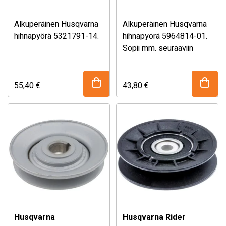
Alkuperäinen Husqvarna
Alkuperäinen Husqvarna
hihnapyörä 5321791-14.
hihnapyörä 5964814-01.
Sopii mm. seuraaviin
ajoleikkureihin:
– Husqvarna TC 130
– Husqvarna Z448
55,40
€
43,80
€
– Husqvarna Z454X
Husqvarna
Husqvarna Rider