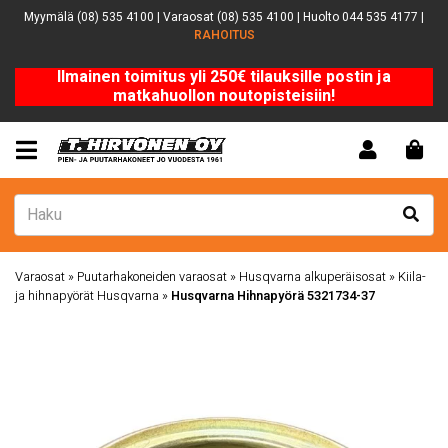
Myymälä (08) 535 4100 | Varaosat (08) 535 4100 | Huolto 044 535 4177 |
RAHOITUS
Ilmainen toimitus yli 250€ tilauksille postin ja
matkahuollon noutopisteisiin!
Varaosat
»
Puutarhakoneiden varaosat
»
Husqvarna alkuperäisosat
»
Kiila-
ja hihnapyörät Husqvarna
»
Husqvarna Hihnapyörä 5321734-37