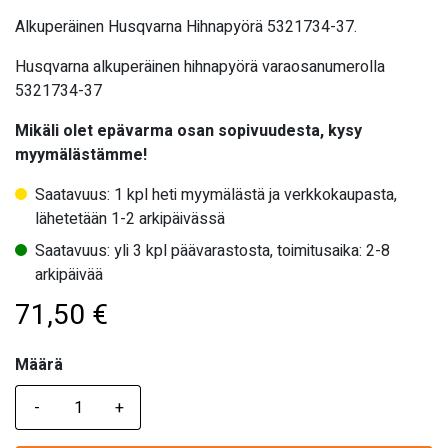
Alkuperäinen Husqvarna Hihnapyörä 5321734-37.
Husqvarna alkuperäinen hihnapyörä varaosanumerolla
5321734-37
Mikäli olet epävarma osan sopivuudesta, kysy
myymälästämme!
Saatavuus: 1 kpl heti myymälästä ja verkkokaupasta,
lähetetään 1-2 arkipäivässä
Saatavuus: yli 3 kpl päävarastosta, toimitusaika: 2-8
arkipäivää
71,50
€
Määrä
Määrä