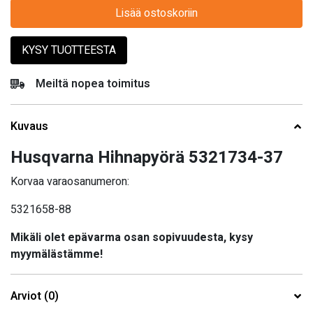
Lisää ostoskoriin
KYSY TUOTTEESTA
Meiltä nopea toimitus
Kuvaus
Husqvarna Hihnapyörä 5321734-37
Korvaa varaosanumeron:
5321658-88
Mikäli olet epävarma osan sopivuudesta, kysy
myymälästämme!
Arviot (0)