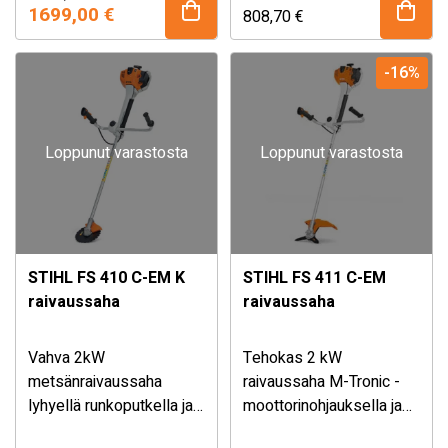
hinta
hinta
pensaikon raivaamiseen.
Duo Balance -55 valjaat.
1699,00
€
808,70
€
yleisvaljaat ja suojalasit.
oli:
on:
Hinta sisältää 2 kpl
2088,00 €.
1699,00 €.
B330X akkuja C750X
-16%
laturin sekä
akkulaatikon!
Loppunut varastosta
Loppunut varastosta
STIHL FS 410 C-EM K
STIHL FS 411 C-EM
raivaussaha
raivaussaha
Vahva 2kW
Tehokas 2 kW
metsänraivaussaha
raivaussaha M-Tronic -
lyhyellä runkoputkella ja
moottorinohjauksella ja
25° kulmavaihteella
ErgoStart -