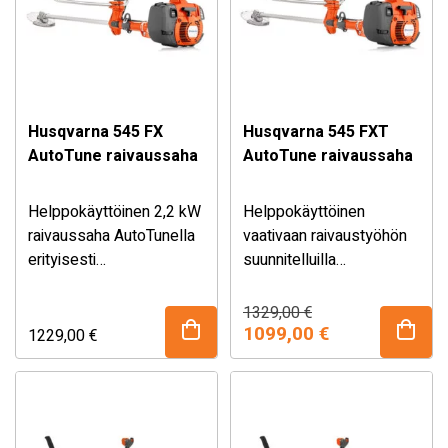
Husqvarna 545 FX
Husqvarna 545 FXT
AutoTune raivaussaha
AutoTune raivaussaha
Helppokäyttöinen 2,2 kW
Helppokäyttöinen
raivaussaha AutoTunella
vaativaan raivaustyöhön
erityisesti
suunnitelluilla
metsänhoitoon. Sisältää
ominaisuuksilla
Balance XT -valjaat.
varustettu 2,2 kW
Alkuperäinen
Nykyinen
1329,00
€
hinta
hinta
raivaussaha
1099,00
€
1229,00
€
oli:
on:
lämpökahvoilla
1329,00 €.
1099,00 €.
metsänhoitoon. AutoTune
takaa aina optimaalisen
suorituskyvyn. Sisältää