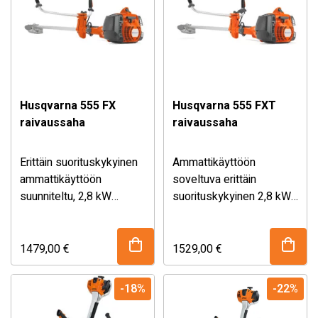
Balance XT -
ammattivaljaat.
Husqvarna 555 FX
Husqvarna 555 FXT
raivaussaha
raivaussaha
Erittäin suorituskykyinen
Ammattikäyttöön
ammattikäyttöön
soveltuva erittäin
suunniteltu, 2,8 kW
suorituskykyinen 2,8 kW
raivaussaha vaativiin
metsänraivaussaha
olosuhteisiin. Sisältää
kahvalämmityksellä.
Balance XT -
Sisältää Balance XT -
1479,00
€
1529,00
€
ammattivaljaat.
valjaat.
-18%
-22%