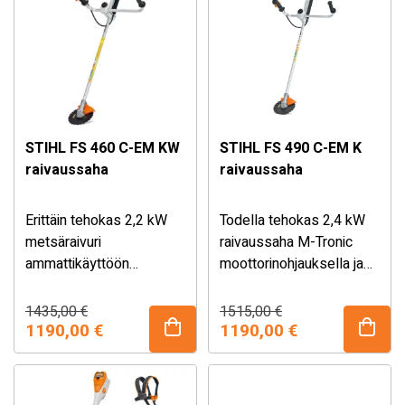
STIHL FS 460 C-EM KW
STIHL FS 490 C-EM K
raivaussaha
raivaussaha
Erittäin tehokas 2,2 kW
Todella tehokas 2,4 kW
metsäraivuri
raivaussaha M-Tronic
ammattikäyttöön
moottorinohjauksella ja
kahvalämmityksellä,
ErgoStart
ErgoStart -
kevytkäynnistyksellä
Alkuperäinen
Nykyinen
Alkuperäinen
Nykyinen
1435,00
€
1515,00
€
hinta
hinta
hinta
hinta
kevytkäynnistyksellä ja
1190,00
€
ammattikäyttäjälle
1190,00
€
oli:
on:
oli:
on:
M-Tronic -
haastaviin olosuhteisiin.
1435,00 €.
1190,00 €.
1515,00 €.
1190,00 €.
moottorinohjauksella.
Sisältää ADVANCE
Sisältää ADVANCE X-
TREEm -valjaat.