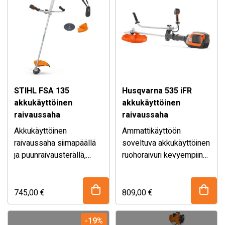
TREEm -valjaat.
STIHL FSA 135
Husqvarna 535 iFR
akkukäyttöinen
akkukäyttöinen
raivaussaha
raivaussaha
Akkukäyttöinen
Ammattikäyttöön
raivaussaha siimapäällä
soveltuva akkukäyttöinen
ja puunraivausterällä,
ruohoraivuri kevyempiin
käyttää STIHL AP -sarjan
Ei sisällä akkua ja laturia.
metsänhoitohommiin
Sisältää sahanterän,
akkuja.
sekä nurmikon ja
ruohoterän, siimapään ja
pensaikon raivaamiseen.
Duo Balance -55
745,00
€
809,00
€
valjaat. Hinta ei sisällä
akkua ja laturia.
-19%