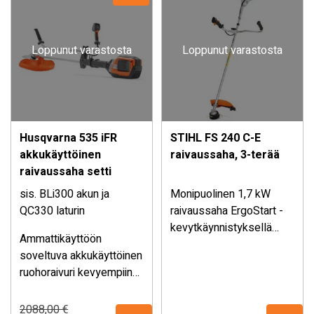
Loppunut varastosta
Loppunut varastosta
Husqvarna 535 iFR
STIHL FS 240 C-E
akkukäyttöinen
raivaussaha, 3-terää
raivaussaha setti
sis. BLi300 akun ja
Monipuolinen 1,7 kW
QC330 laturin
raivaussaha ErgoStart -
kevytkäynnistyksellä
Ammattikäyttöön
puutarhahommiin ja
soveltuva akkukäyttöinen
maatilan töihin. Vakiona
ruohoraivuri kevyempiin
kolme terää; raivausterä,
metsänhoitohommiin
Sisältää sahanterän,
siimapää ja kolmioterä.
sekä nurmikon ja
ruohoterän, siimapään ja
Alkuperäinen
Nykyinen
2088,00
€
Sisältää ADVANCE -