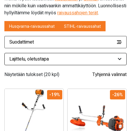
niin mökille kuin vaativaankin ammattikäyttöön. Luonnollisesti
hyllyiltämme löydät myös
raivaussahojen terät
.
Husqvarna-raivaussahat
STIHL-raivaussahat
Suodattimet
Näytetään tulokset (20 kpl)
Tyhjennä valinnat
-19%
-26%