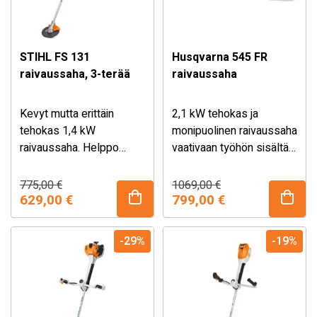
STIHL FS 131
Husqvarna 545 FR
raivaussaha, 3-terää
raivaussaha
Kevyt mutta erittäin
2,1 kW tehokas ja
tehokas 1,4 kW
monipuolinen raivaussaha
raivaussaha. Helppo
vaativaan työhön sisältää
käynnistys ja käyttö.
raivausterän, kolmioterän,
Sisältää kaksoisvaljaat ja
siimapään sekä Balance
Alkuperäinen
Nykyinen
Alkuperäinen
Nykyinen
775,00
€
1069,00
€
hinta
hinta
hinta
hinta
kolme eri terää;
629,00
€
X -valjaat.
799,00
€
oli:
on:
oli:
on:
raivausterän, ruohoterän
775,00 €.
629,00 €.
1069,00 €.
799,00 €.
ja siimapään.
-29%
-19%