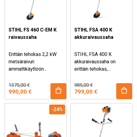
STIHL FS 460 C-EM K
STIHL FSA 400 K
raivaussaha
akkuraivaussaha
Erittäin tehokas 2,2 kW
STIHL FSA 400 K
metsäraivuri
akkuraivaussaha on
ammattikäyttöön
erittäin tehokas,
ErgoStart -
lyhytakselinen
Ei sisällä akkua ja laturia.
kevytkäynnistyksellä ja
ammattikäyttöön
Alkuperäinen
Nykyinen
Alkuperäinen
Nykyinen
1375,00
€
985,00
€
hinta
hinta
hinta
hinta
M-Tronic -
990,00
€
tarkoitettu
799,00
€
oli:
on:
oli:
on:
moottorinohjauksella.
akkuraivaussaha. Mukana
1375,00 €.
990,00 €.
985,00 €.
799,00 €.
Sisältää ADVANCE X-
toimitettavan 200/22-
-24%
TREEm -valjaat.
raivausterän ansiosta
laite sopii varsinkin
pensaiden,
aluskasvillisuuden ja