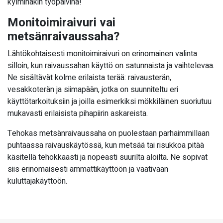
kylminäkin työpäivinä!
Monitoimiraivuri vai
metsänraivaussaha?
Lähtökohtaisesti monitoimiraivuri on erinomainen valinta
silloin, kun raivaussahan käyttö on satunnaista ja vaihtelevaa.
Ne sisältävät kolme erilaista terää: raivausterän,
vesakkoterän ja siimapään, jotka on suunniteltu eri
käyttötarkoituksiin ja joilla esimerkiksi mökkiläinen suoriutuu
mukavasti erilaisista pihapiirin askareista.
Tehokas metsänraivaussaha on puolestaan parhaimmillaan
puhtaassa raivauskäytössä, kun metsää tai risukkoa pitää
käsitellä tehokkaasti ja nopeasti suurilta aloilta. Ne sopivat
siis erinomaisesti ammattikäyttöön ja vaativaan
kuluttajakäyttöön.