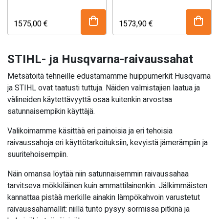
kevytkäynnistys ja M-
runkoputkella. Sisältää
Tronic -moottorinohjaus.
STIHL ADVANCE X-
1575,00
€
1573,90
€
Sisältää ADVANCE X-
TREEm valjaat ja 250 mm
TREEm valjaat.
WoodCut -raivausterän.
STIHL- ja Husqvarna-raivaussahat
Metsätöitä tehneille edustamamme huippumerkit Husqvarna
ja STIHL ovat taatusti tuttuja. Näiden valmistajien laatua ja
välineiden käytettävyyttä osaa kuitenkin arvostaa
satunnaisempikin käyttäjä.
Valikoimamme käsittää eri painoisia ja eri tehoisia
raivaussahoja eri käyttötarkoituksiin, kevyistä jämerämpiin ja
suuritehoisempiin.
Näin omansa löytää niin satunnaisemmin raivaussahaa
tarvitseva mökkiläinen kuin ammattilainenkin. Jälkimmäisten
kannattaa pistää merkille ainakin lämpökahvoin varustetut
raivaussahamallit: niillä tunto pysyy sormissa pitkinä ja