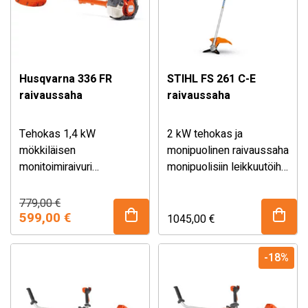
ohuiden puiden
raivaamiseen ahtaissakin
paikoissa, joten se on
erinomainen valinta
puutarha- ja
Husqvarna 336 FR
STIHL FS 261 C-E
maisemointialan
raivaussaha
raivaussaha
ammattilaisille niin
yksityisellä kuin
Tehokas 1,4 kW
2 kW tehokas ja
kunnallisellakin sektorilla,
mökkiläisen
monipuolinen raivaussaha
myös meluherkillä
monitoimiraivuri
monipuolisiin leikkuutöihin
alueilla.
käyttäjälle, joka toivoo
ja laajan alueen
koneelta monipuolisuutta
niittämiseen. Sisältää
Alkuperäinen
Nykyinen
779,00
€
hinta
hinta
ja tehoa. Sisältää Balance
599,00
€
valjaat ja kolme eri terää;
1045,00
€
oli:
on:
35 -valjaat sekä
raivausterän, kolmioterän
779,00 €.
599,00 €.
raivausterän, kolmioterän
ja siimapään.
-18%
ja siimapään.