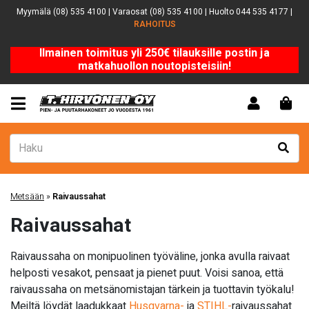
Myymälä (08) 535 4100 | Varaosat (08) 535 4100 | Huolto 044 535 4177 |
RAHOITUS
Ilmainen toimitus yli 250€ tilauksille postin ja
matkahuollon noutopisteisiin!
Metsään
»
Raivaussahat
Raivaussahat
Raivaussaha on monipuolinen työväline, jonka avulla raivaat
helposti vesakot, pensaat ja pienet puut. Voisi sanoa, että
raivaussaha on metsänomistajan tärkein ja tuottavin työkalu!
Meiltä löydät laadukkaat
Husqvarna-
ja
STIHL-
raivaussahat