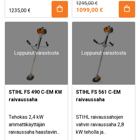
soveltuu erityisesti
kevytkäynnistyksellä
Alkuperäinen
Nykyinen
1295,00
€
hinta
hinta
vaativaan käyttöön ja
isojen alueiden
1099,00
€
1235,00
€
oli:
on:
metsätöihin.
Varusteltu
raivaamiseen ja vahvan
1295,00 €.
1099,00 €.
ErgoStart -
ruohikon leikkuuseen.
kevytkäynnistyksellä ja
Sisältää ADVANCE PLUS
M-Tronic
-valjaat ja kolme eri terää;
moottorinohjauksella.
raivausterän, kolmioterän
Loppunut varastosta
Loppunut varastosta
Sisältää ADVANCE X-
ja siimapään.
TREEm -valjaat.
STIHL FS 490 C-EM KW
STIHL FS 561 C-EM
raivaussaha
raivaussaha
Tehokas 2,4 kW
STIHL raivaussahojen
ammattikäyttäjän
vahvin raivaussaha 2,8
raivaussaha haastaviin
kW teholla ja
olosuhteisiin. ErgoStart -
vahvistetulla 38 mm:n