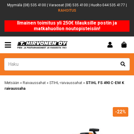
Myymälä (08) 535 4100 | Varaosat (08) 535 4100 | Huolto 044 535 4177 |
RAHOITUS
Ilmainen toimitus yli 250€ tilauksille postin ja
matkahuollon noutopisteisiin!
Metsään
»
Raivaussahat
»
STIHL-raivaussahat
»
STIHL FS 490 C-EM K
raivaussaha
-22%