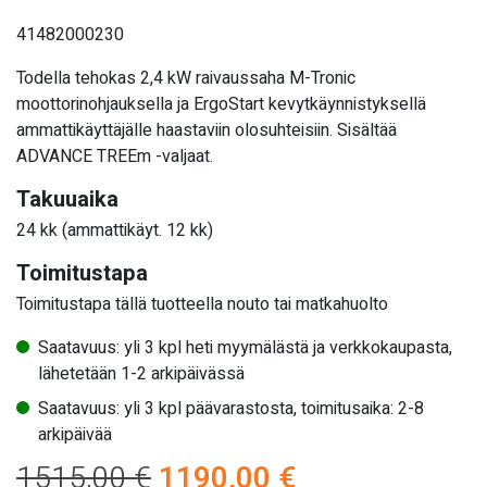
41482000230
Todella tehokas 2,4 kW raivaussaha M-Tronic
moottorinohjauksella ja ErgoStart kevytkäynnistyksellä
ammattikäyttäjälle haastaviin olosuhteisiin. Sisältää
ADVANCE TREEm -valjaat.
Takuuaika
24 kk (ammattikäyt. 12 kk)
Toimitustapa
Toimitustapa tällä tuotteella nouto tai matkahuolto
Saatavuus: yli 3 kpl heti myymälästä ja verkkokaupasta,
lähetetään 1-2 arkipäivässä
Saatavuus: yli 3 kpl päävarastosta, toimitusaika: 2-8
arkipäivää
Alkuperäinen
Nykyinen
1515,00
€
1190,00
€