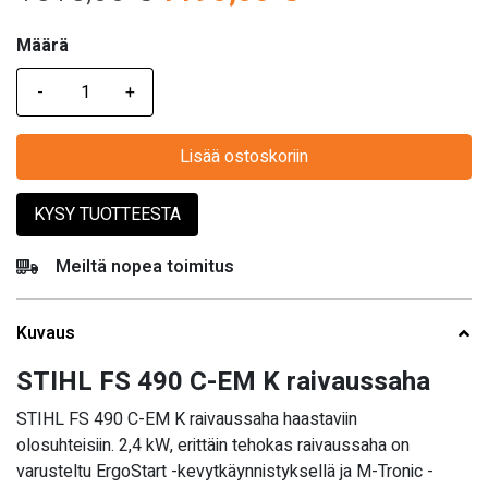
hinta
hinta
Määrä
Määrä
oli:
on:
1515,00 €.
1190,00 €.
Lisää ostoskoriin
KYSY TUOTTEESTA
Meiltä nopea toimitus
Kuvaus
STIHL FS 490 C-EM K raivaussaha
STIHL FS 490 C-EM K raivaussaha haastaviin
olosuhteisiin. 2,4 kW, erittäin tehokas raivaussaha on
varusteltu ErgoStart -kevytkäynnistyksellä ja M-Tronic -