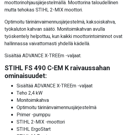
moottorinohjausjärjestelmällä. Moottorina taloudellinen
mutta tehokas STIHL 2-MIX moottori.
Optimoitu tärinänvaimennusjärjestelmä, kaksoiskahva,
työkaluton kahvan säätö. Monitoimikahvan avulla
työskentely helpottuu, kun kaikki moottorintoiminnot ovat
hallinnassa vaivattomasti yhdellä kädellä.
Sisältää ADVANCE X-TREEm -valjaat.
STIHL FS 490 C-EM K raivaussahan
ominaisuudet:
Sisältää ADVANCE X-TREEm -valjaat
Teho 2,4 kW
Monitoimikahva
Optimoitu tärinänvaimennusjärjestelmä
Primer -pumppu
STIHL 2-MIX -moottori
STIHL ErgoStart