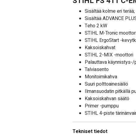
STIHL FS 411 C-EM
Sisältää kolme eri terää;
Sisältää ADVANCE PLUS -
Teho 2 kW
STIHL M-Tronic moottori
STIHL ErgoStart -kevytk
Kaksoiskahvat
STIHL 2-MIX -moottori
Palauttava käynnistys-
Talviasento
Monitoimikahva
Suuri polttoainesäiliö
Ilmansuodatin pitkällä pu
Kaksoiskahvan säätö
Primer -pumppu
STIHL 4-piste tärinänva
Tekniset tiedot