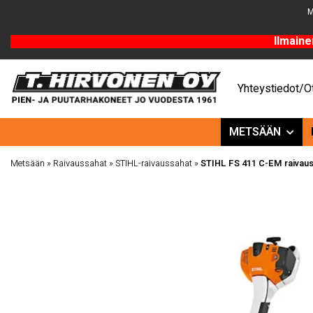
M
Ilmaine
Yhteystiedot/Ot
METSÄÄN
Metsään
»
Raivaussahat
»
STIHL-raivaussahat
»
STIHL FS 411 C-EM raivau