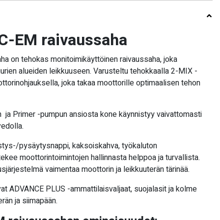
 C-EM raivaussaha
a on tehokas monitoimikäyttöinen raivaussaha, joka
urien alueiden leikkuuseen. Varusteltu tehokkaalla 2-MIX -
ottorinohjauksella, joka takaa moottorille optimaalisen tehon
n ja Primer -pumpun ansiosta kone käynnistyy vaivattomasti
vedolla.
stys-/pysäytysnappi, kaksoiskahva, työkaluton
kee moottorintoimintojen hallinnasta helppoa ja turvallista.
järjestelmä vaimentaa moottorin ja leikkuuterän tärinää.
at ADVANCE PLUS -ammattilaisvaljaat, suojalasit ja kolme
erän ja siimapään.