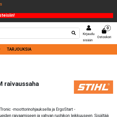
US
teisiin!
0
Kirjaudu
Ostoskori
sisään
TARJOUKSIA
M raivaussaha
onic -moottorinohjauksella ja ErgoStart -
ueiden raivaamiseen ja vahvan ruohikon leikkuuseen. Sisältää