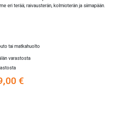
 eri terää; raivausterän, kolmioterän ja siimapään.
outo tai matkahuolto
län varastosta
rastosta
peräinen
Nykyinen
9,00
€
a
hinta
on:
,00 €.
1099,00 €.