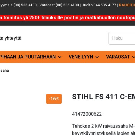
yymälä (08) 535 4100 | Varaosat (08) 535 4100 | Huolto 044 535 4177 |
RAHOIT
n toimitus yli 250€ tilauksille postin ja matkahuollon noutopis
a yhteyttä
PIHAAN JA PUUTARHAAN
VENEILYYN
VARAOSAT
ssaha
STIHL FS 411 C-E
-16%
41472000622
Tehokas 2 kW raivaussaha M-Tr
kevytkäynnistyksellä isojen al