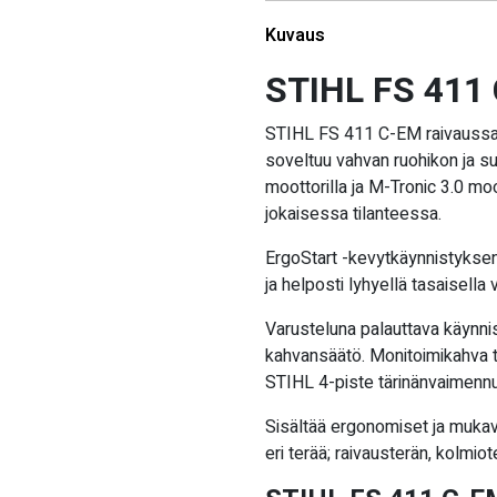
Kuvaus
STIHL FS 411
STIHL FS 411 C-EM raivaussah
soveltuu vahvan ruohikon ja su
moottorilla ja M-Tronic 3.0 mo
jokaisessa tilanteessa.
ErgoStart -kevytkäynnistykse
ja helposti lyhyellä tasaisella 
Varusteluna palauttava käynni
kahvansäätö. Monitoimikahva te
STIHL 4-piste tärinänvaimennus
Sisältää ergonomiset ja mukav
eri terää; raivausterän, kolmiot