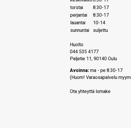
keskiviikko
8.30-17
torstai
8.30-17
perjantai
8.30-17
lauantai
10-14
sunnuntai
suljettu
Huolto
044 535 4177
Paljetie 11, 90140 Oulu
Avoinna:
ma - pe 8.30-17
(Huom! Varaosapalvelu myym
Ota yhteyttä lomake