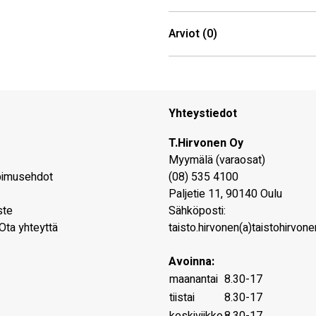
Arviot (0)
Yhteystiedot
T.Hirvonen Oy
Myymälä (varaosat)
pimusehdot
(08) 535 4100
Paljetie 11
,
90140
Oulu
ste
Sähköposti:
Ota yhteyttä
taisto.hirvonen(a)taistohirvonen
Avoinna:
maanantai
8.30-17
tiistai
8.30-17