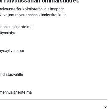
 raivaussahan ominaisuudet:
 raivausterän, kolmioterän ja siimapään
valjaat raivaussahan kiinnityskoukulla
nohjausjärjestelmä
äynnistys
/pysäytysnappi
hdistusvälillä
imennusjärjestelmä