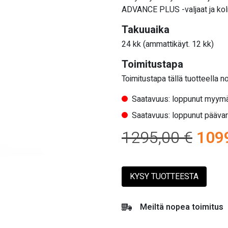
ADVANCE PLUS -valjaat ja kolme
Takuuaika
24 kk (ammattikäyt. 12 kk)
Toimitustapa
Toimitustapa tällä tuotteella n
Saatavuus: loppunut myymä
Saatavuus: loppunut pääva
Alku
1295,00
€
109
hint
KYSY TUOTTEESTA
oli:
1295
Meiltä nopea toimitus