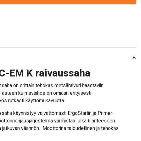
C-EM K raivaussaha
aha on erittäin tehokas metsäraivuri haastaviin
5 asteen kulmavaihde on omiaan erityisesti
yös rutkasti käyttömukavuutta.
aha käynnistyy vaivattomasti ErgoStartin ja Primer-
ttorinohjausjärjestelmä varmistaa joka tilanteeseen
a jatkuvan väännön. Moottorina taloudellinen ja tehokas