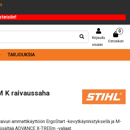
US
teisiin!
0
Kirjaudu
Ostoskori
sisään
TARJOUKSIA
 K raivaussaha
aivuri ammattikäyttöön ErgoStart -kevytkäynnistyksellä ja M-
 Sisältää ADVANCE X-TREEm -valjaat.