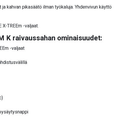
 ja kahvan pikasäätö ilman työkaluja. Yhdenvivun käyttö
E X-TREEm -valjaat.
 K raivaussahan ominaisuudet:
Em -valjaat
hdistusvälillä
c)
/pysäytysnappi