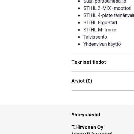
Suuri polttoainesäiliö
STIHL 2-MIX -moottori
STIHL 4-piste tärinänva
STIHL ErgoStart
STIHL M-Tronic
Talviasento
Yhdenvivun käyttö
Tekniset tiedot
Arviot (0)
Yhteystiedot
T.Hirvonen Oy