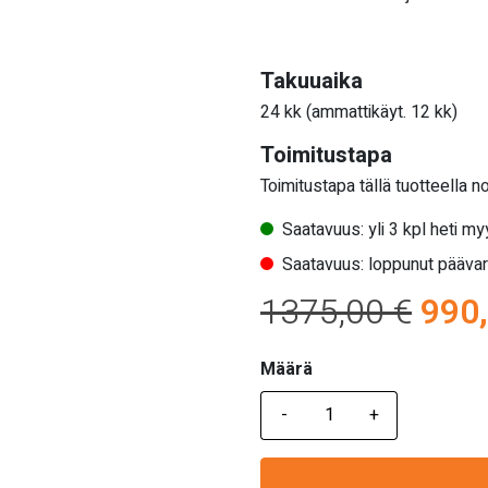
Takuuaika
24 kk (ammattikäyt. 12 kk)
Toimitustapa
Toimitustapa tällä tuotteella n
Saatavuus: yli 3 kpl heti m
Saatavuus: loppunut pääva
Alku
1375,00
€
990
hint
Määrä
Määrä
oli:
1375