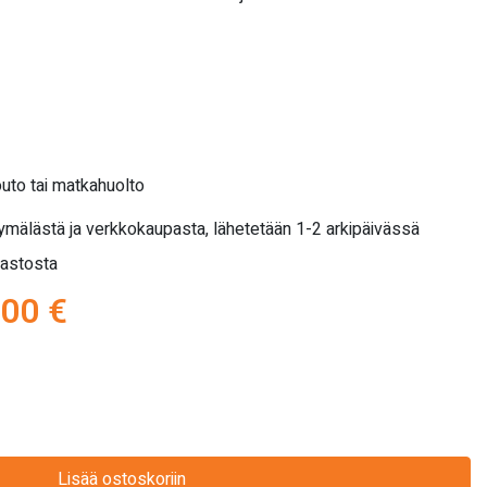
outo tai matkahuolto
yymälästä ja verkkokaupasta, lähetetään 1-2 arkipäivässä
rastosta
peräinen
Nykyinen
,00
€
a
hinta
on:
,00 €.
990,00 €.
Lisää ostoskoriin