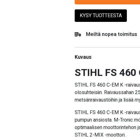
KYSY TUOTTEESTA
Meiltä nopea toimitus
Kuvaus
STIHL FS 460 
STIHL FS 460 C-EM K -raivauss
olosuhteisiin. Raivaussahan 2
metsänraivaustöihin ja lisää m
STIHL FS 460 C-EM K -raivauss
pumpun ansiosta. M-Tronic moo
optimaalisen moottorintehon j
STIHL 2-MIX -moottori.