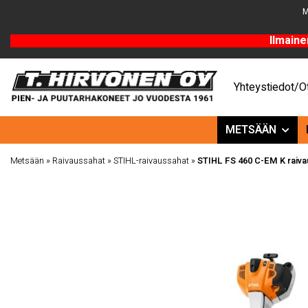
M
Ilmaine
Yhteystiedot/Ot
METSÄÄN
Metsään
»
Raivaussahat
»
STIHL-raivaussahat
»
STIHL FS 460 C-EM K raiv