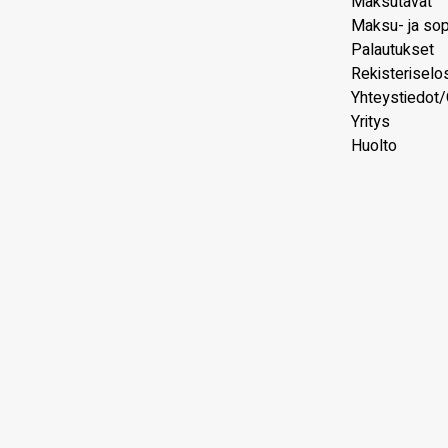
Maksutavat
Maksu- ja so
Palautukset
Rekisteriselo
Yhteystiedot/
Yritys
Huolto