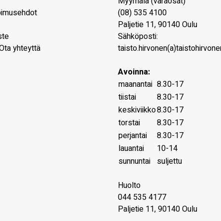
Myymälä (varaosat)
pimusehdot
(08) 535 4100
Paljetie 11
,
90140
Oulu
ste
Sähköposti:
Ota yhteyttä
taisto.hirvonen(a)taistohirvonen
Avoinna:
maanantai
8.30-17
tiistai
8.30-17
keskiviikko
8.30-17
torstai
8.30-17
perjantai
8.30-17
lauantai
10-14
sunnuntai
suljettu
Huolto
044 535 4177
Paljetie 11, 90140 Oulu