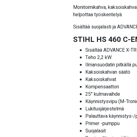
Monitoimikahva, kaksoiskahvat
helpottaa työskentelyä.
Sisältää suojalasti ja ADVANC
STIHL HS 460 C-EM
Sisältää ADVANCE X-TRE
Teho 2,2 kW
Ilmansuodatin pitkällä pu
Kaksoiskahvan säätö
Kaksoiskahvat
Kompensaattori
25° kulmavaihde
Käynnistysvipu (M-Troni
Lukitusjärjestelmä
Palauttava käynnistys-
Primer -pumppu
Suojalasit