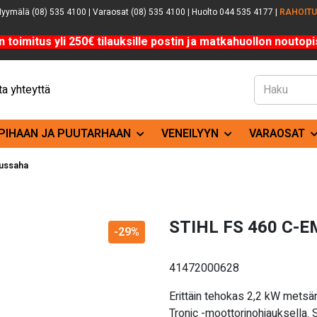
yymälä (08) 535 4100 | Varaosat (08) 535 4100 | Huolto 044 535 4177 |
RAHOIT
n toimitus yli 250€ tilauksille postin ja matkahuollon noutopis
a yhteyttä
PIHAAN JA PUUTARHAAN
VENEILYYN
VARAOSAT
aussaha
STIHL FS 460 C-EM
-29%
41472000628
Erittäin tehokas 2,2 kW metsär
Tronic -moottorinohjauksella.