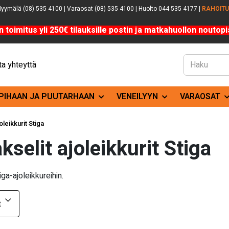
yymälä (08) 535 4100 | Varaosat (08) 535 4100 | Huolto 044 535 4177 |
RAHOIT
n toimitus yli 250€ tilauksille postin ja matkahuollon noutopis
a yhteyttä
PIHAAN JA PUUTARHAAN
VENEILYYN
VARAOSAT
oleikkurit Stiga
akselit ajoleikkurit Stiga
iga-ajoleikkureihin.
t