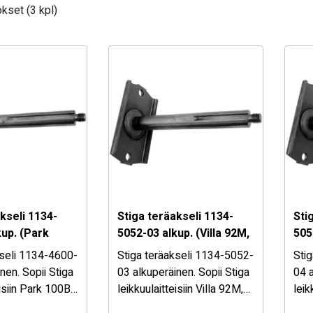
kset (3 kpl)
kseli 1134-
Stiga teräakseli 1134-
Sti
kup. (Park
5052-03 alkup. (Villa 92M,
505
 121M, Villa
107M, Ready)
107
kseli 1134-4600-
Stiga teräakseli 1134-5052-
Sti
)
Rea
nen. Sopii Stiga
03 alkuperäinen. Sopii Stiga
04 a
eisiin Park 100B,
leikkuulaitteisiin Villa 92M,
leik
 Villa 85M,
107M, Ready.
107