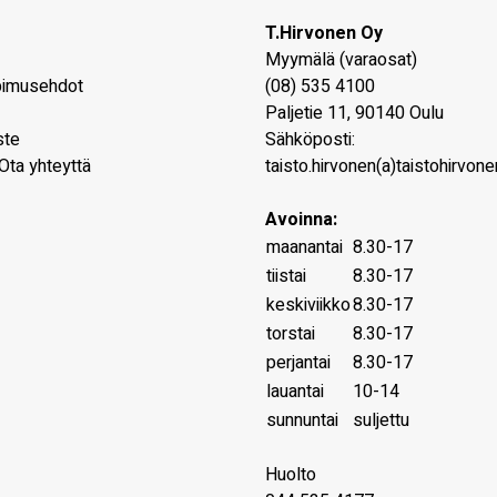
T.Hirvonen Oy
Myymälä (varaosat)
pimusehdot
(08) 535 4100
Paljetie 11
,
90140
Oulu
ste
Sähköposti:
Ota yhteyttä
taisto.hirvonen(a)taistohirvonen
Avoinna:
maanantai
8.30-17
tiistai
8.30-17
keskiviikko
8.30-17
torstai
8.30-17
perjantai
8.30-17
lauantai
10-14
sunnuntai
suljettu
Huolto