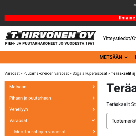
M
Ilmaine
Yhteystiedot/Ot
METSÄÄN
Varaosat
»
Puutarhakoneiden varaosat
»
Stiga alkuperäisosat
»
Teräakselit aj
Terä
Metsään
Pihaan ja puutarhaan
Teräakselit St
Veneilyyn
Tuotemerki
Varaosat
Moottorisahojen varaosat