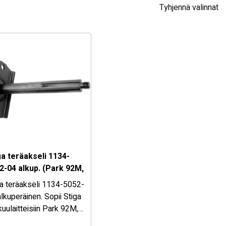
Tyhjennä valinnat
ga teräakseli 1134-
2-04 alkup. (Park 92M,
M, Villa 92M, 107M,
ga teräakseli 1134-5052-
dy)
lkuperäinen. Sopii Stiga
kuulaitteisiin Park 92M,
M, Villa 92M, 107M,