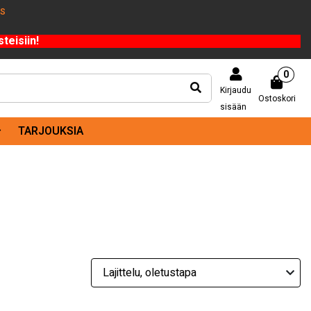
US
teisiin!
0
Kirjaudu
Ostoskori
sisään
TARJOUKSIA