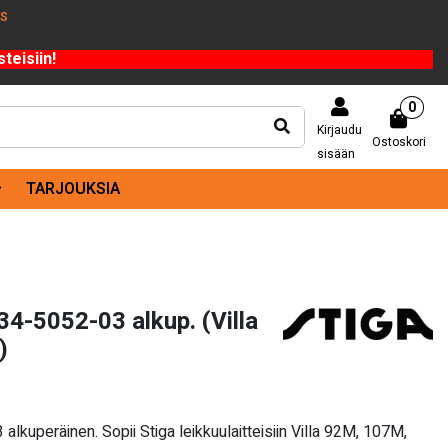
US
teisiin!
0
Kirjaudu
Ostoskori
sisään
TARJOUKSIA
34-5052-03 alkup. (Villa
)
alkuperäinen. Sopii Stiga leikkuulaitteisiin Villa 92M, 107M,