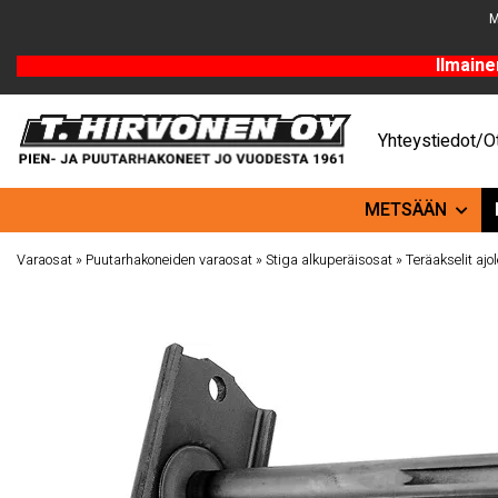
M
Ilmaine
Yhteystiedot/Ot
METSÄÄN
Varaosat
»
Puutarhakoneiden varaosat
»
Stiga alkuperäisosat
»
Teräakselit ajol