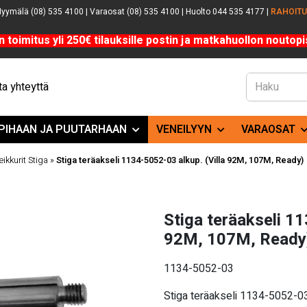
yymälä (08) 535 4100 | Varaosat (08) 535 4100 | Huolto 044 535 4177 |
RAHOIT
n toimitus yli 250€ tilauksille postin ja matkahuollon noutopis
a yhteyttä
PIHAAN JA PUUTARHAAN
VENEILYYN
VARAOSAT
eikkurit Stiga
»
Stiga teräakseli 1134-5052-03 alkup. (Villa 92M, 107M, Ready)
Stiga teräakseli 11
92M, 107M, Ready
1134-5052-03
Stiga teräakseli 1134-5052-03 