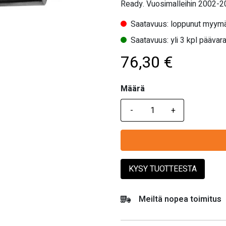
Ready. Vuosimalleihin 2002-2
Saatavuus: loppunut myymä
Saatavuus: yli 3 kpl päävara
76,30
€
Määrä
Määrä
KYSY TUOTTEESTA
Meiltä nopea toimitus