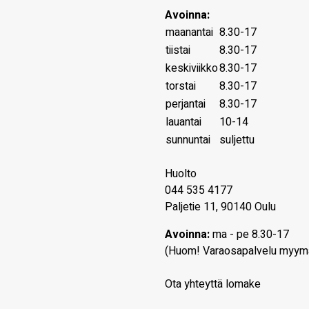
Avoinna:
maanantai
8.30-17
tiistai
8.30-17
keskiviikko
8.30-17
torstai
8.30-17
perjantai
8.30-17
lauantai
10-14
sunnuntai
suljettu
Huolto
044 535 4177
Paljetie 11, 90140 Oulu
Avoinna:
ma - pe 8.30-17
(Huom! Varaosapalvelu myym
Ota yhteyttä lomake