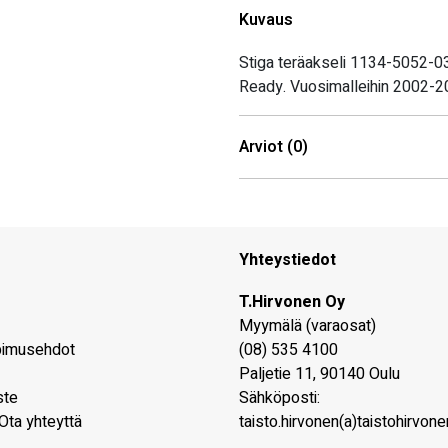
Kuvaus
Stiga teräakseli 1134-5052-03 
Ready. Vuosimalleihin 2002-2
Arviot (0)
Yhteystiedot
T.Hirvonen Oy
Myymälä (varaosat)
pimusehdot
(08) 535 4100
Paljetie 11
,
90140
Oulu
ste
Sähköposti:
Ota yhteyttä
taisto.hirvonen(a)taistohirvonen