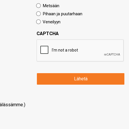
Metsään
Pihaan ja puutarhaan
Veneilyyn
CAPTCHA
älässämme.)