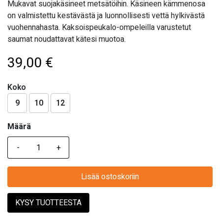
Mukavat suojakäsineet metsätöihin. Käsineen kämmenosa
on valmistettu kestävästä ja luonnollisesti vettä hylkivästä
vuohennahasta. Kaksoispeukalo-ompeleilla varustetut
saumat noudattavat kätesi muotoa.
39,00
€
Koko
9
10
12
Määrä
Määrä
Lisää ostoskoriin
KYSY TUOTTEESTA