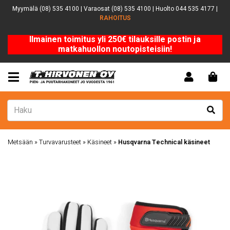
Myymälä (08) 535 4100 | Varaosat (08) 535 4100 | Huolto 044 535 4177 |
RAHOITUS
Ilmainen toimitus yli 250€ tilauksille postin ja
matkahuollon noutopisteisiin!
Metsään
»
Turvavarusteet
»
Käsineet
»
Husqvarna Technical käsineet