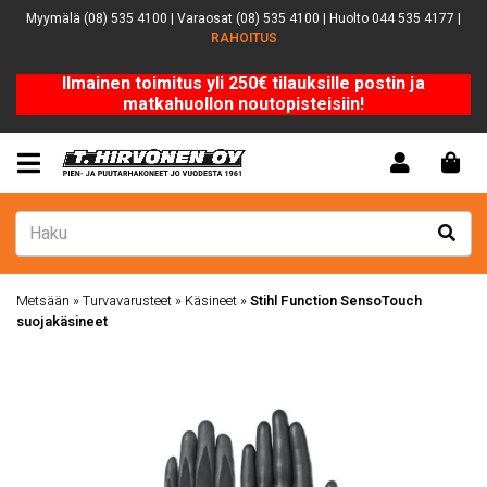
Myymälä (08) 535 4100 | Varaosat (08) 535 4100 | Huolto 044 535 4177 |
RAHOITUS
Ilmainen toimitus yli 250€ tilauksille postin ja
matkahuollon noutopisteisiin!
Metsään
»
Turvavarusteet
»
Käsineet
»
Stihl Function SensoTouch
suojakäsineet