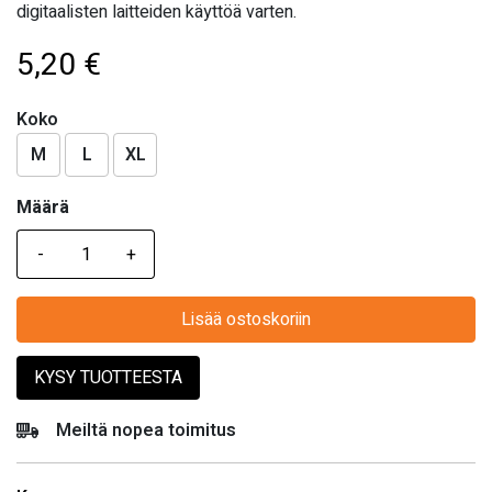
digitaalisten laitteiden käyttöä varten.
5,20
€
Koko
M
L
XL
Määrä
Määrä
Lisää ostoskoriin
KYSY TUOTTEESTA
Meiltä nopea toimitus