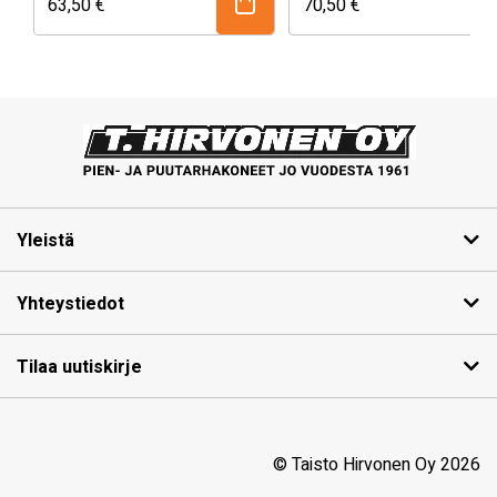
63,50
€
70,50
€
pituus 60cm.
Kirveen pää on valmistet
C60 päällystetystä
teräksestä erinomaisella
liukupinnalla ja on
erottamattomasti liitetty
kahvaan. Kahvan alaosa 
pinnoitettu luistamattoma
pinnoitteella taaten täten
hyvän pidon
Yleistä
työskenneltäessä.
Painopisteen ollessa
Yhteystiedot
lähellä kirveen iskuosaa 
tarjoaa optimaalisen
Tilaa uutiskirje
painonjakauman ja tekee
työskentelystä voimia
säästävää.
© Taisto Hirvonen Oy 2026