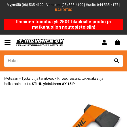
Myymälä (08) 535 4100 | Varaosat (08) 535 4100 | Huolto 044 535 4177 |
RAHOITUS
Ilmainen toimitus yli 250€ tilauksille postin ja
matkahuollon noutopisteisiin!
Metsään
»
Työkalut ja tarvikkeet
»
Kirveet, vesurit, tukkisakset ja
halkomalaitteet
»
STIHL yleiskirves AX 15 P