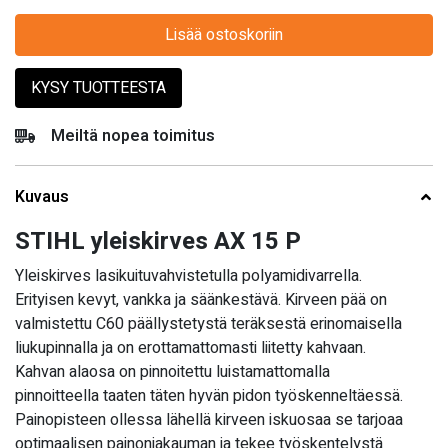
Lisää ostoskoriin
KYSY TUOTTEESTA
Meiltä nopea toimitus
Kuvaus
STIHL yleiskirves AX 15 P
Yleiskirves lasikuituvahvistetulla polyamidivarrella.
Erityisen kevyt, vankka ja säänkestävä. Kirveen pää on
valmistettu C60 päällystetystä teräksestä erinomaisella
liukupinnalla ja on erottamattomasti liitetty kahvaan.
Kahvan alaosa on pinnoitettu luistamattomalla
pinnoitteella taaten täten hyvän pidon työskenneltäessä.
Painopisteen ollessa lähellä kirveen iskuosaa se tarjoaa
optimaalisen painonjakauman ja tekee työskentelystä