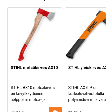
STIHL metsäkirves AX10
STIHL yleiskirves AX 6
STIHL AX10 metsäkirves
STIHL AX 6 P on
on kevytkäyttöinen
lasikuituvahvistetulla
helppoihin metsä- ja
polyamidivarrella varuste
pihatöihin. Varsi valmistettu
yleiskirves. Erityisen kevy
saarnista. Paino 1000g ja
vankka ja säänkestävä.