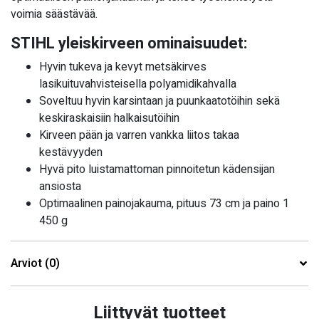
voimia säästävää.
STIHL yleiskirveen ominaisuudet:
Hyvin tukeva ja kevyt metsäkirves
lasikuituvahvisteisella polyamidikahvalla
Soveltuu hyvin karsintaan ja puunkaatotöihin sekä
keskiraskaisiin halkaisutöihin
Kirveen pään ja varren vankka liitos takaa
kestävyyden
Hyvä pito luistamattoman pinnoitetun kädensijan
ansiosta
Optimaalinen painojakauma, pituus 73 cm ja paino 1
450 g
Arviot (0)
Liittyvät tuotteet