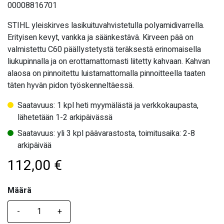
00008816701
STIHL yleiskirves lasikuituvahvistetulla polyamidivarrella.
Erityisen kevyt, vankka ja säänkestävä. Kirveen pää on
valmistettu C60 päällystetystä teräksestä erinomaisella
liukupinnalla ja on erottamattomasti liitetty kahvaan. Kahvan
alaosa on pinnoitettu luistamattomalla pinnoitteella taaten
täten hyvän pidon työskenneltäessä.
Saatavuus: 1 kpl heti myymälästä ja verkkokaupasta,
lähetetään 1-2 arkipäivässä
Saatavuus: yli 3 kpl päävarastosta, toimitusaika: 2-8
arkipäivää
112,00
€
Määrä
Määrä