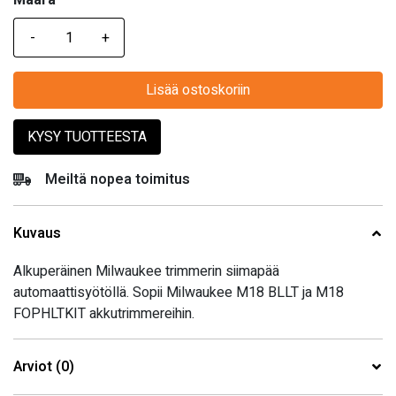
Määrä
oli:
on:
67,50 €.
49,00 €.
Lisää ostoskoriin
KYSY TUOTTEESTA
Meiltä nopea toimitus
Kuvaus
Alkuperäinen Milwaukee trimmerin siimapää
automaattisyötöllä. Sopii
Milwaukee M18 BLLT ja M18
FOPHLTKIT akkutrimmereihin.
Arviot (0)