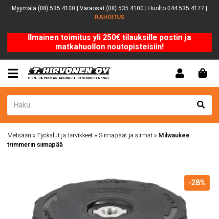
Myymälä (08) 535 4100 | Varaosat (08) 535 4100 | Huolto 044 535 4177 |
RAHOITUS
Ilmainen toimitus yli 250€ tilauksille postin ja
matkahuollon noutopisteisiin!
Metsään
»
Työkalut ja tarvikkeet
»
Siimapäät ja siimat
»
Milwaukee
trimmerin siimapää
-28%