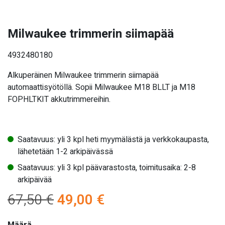
Milwaukee trimmerin siimapää
4932480180
Alkuperäinen Milwaukee trimmerin siimapää
automaattisyötöllä. Sopii
Milwaukee M18 BLLT ja M18
FOPHLTKIT akkutrimmereihin.
Saatavuus: yli 3 kpl heti myymälästä ja verkkokaupasta,
lähetetään 1-2 arkipäivässä
Saatavuus: yli 3 kpl päävarastosta, toimitusaika: 2-8
arkipäivää
Alkuperäinen
Nykyinen
67,50
€
49,00
€
hinta
hinta
Määrä