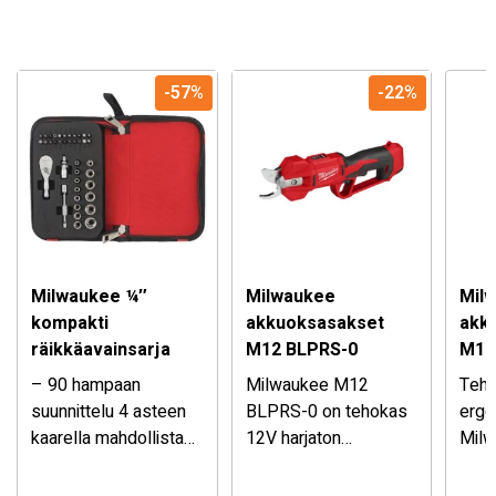
-57%
-22%
Milwaukee ¼″
Milwaukee
Mil
kompakti
akkuoksasakset
akku
räikkäavainsarja
M12 BLPRS-0
M18
– 90 hampaan
Milwaukee M12
Teho
suunnittelu 4 asteen
BLPRS-0 on tehokas
ergo
kaarella mahdollistaa
12V harjaton
Mil
työskentelyn ahtaissa
– Hylsyjen litteät
oksasakset, jotka
Ei sisällä akkua ja
F2B
Ei si
tiloissa
FOUR FLAT™ -sivut
tarjoavat nopean ja
laturia.
akku
laturi