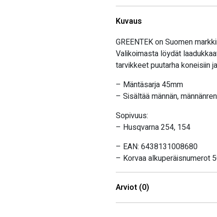
Kuvaus
GREENTEK on Suomen markkinoil
Valikoimasta löydät laadukkaat
tarvikkeet puutarha koneisiin 
– Mäntäsarja 45mm
– Sisältää männän, männänrenk
Sopivuus:
– Husqvarna 254, 154
– EAN: 6438131008680
– Korvaa alkuperäisnumerot 
Arviot (0)