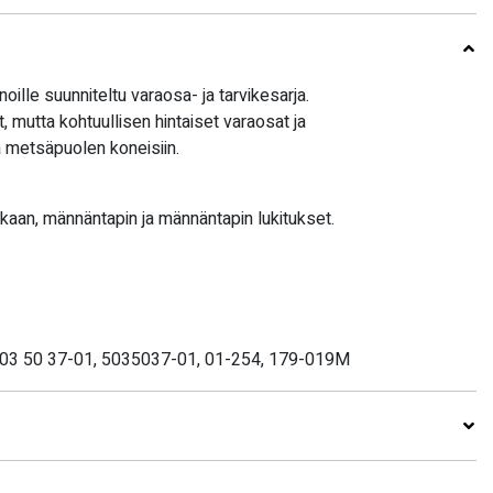
le suunniteltu varaosa- ja tarvikesarja.
, mutta kohtuullisen hintaiset varaosat ja
ja metsäpuolen koneisiin.
aan, männäntapin ja männäntapin lukitukset.
503 50 37-01, 5035037-01, 01-254, 179-019M