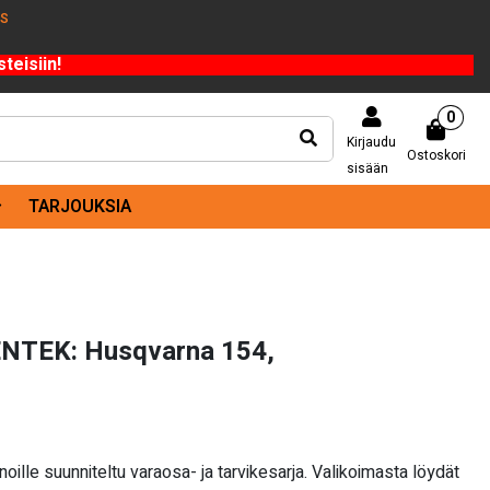
US
teisiin!
0
Kirjaudu
Ostoskori
sisään
TARJOUKSIA
NTEK: Husqvarna 154,
le suunniteltu varaosa- ja tarvikesarja. Valikoimasta löydät