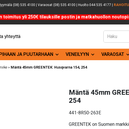
yymälä (08) 535 4100 | Varaosat (08) 535 4100 | Huolto 044 535 4177 |
RAHOIT
n toimitus yli 250€ tilauksille postin ja matkahuollon noutopis
a yhteyttä
PIHAAN JA PUUTARHAAN
VENEILYYN
VARAOSAT
rvike
»
Mäntä 45mm GREENTEK: Husqvarna 154, 254
Mäntä 45mm GREE
254
441-8R50-263E
GREENTEK on Suomen markkinoil