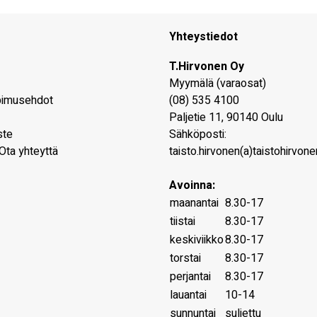
Yhteystiedot
T.Hirvonen Oy
Myymälä (varaosat)
pimusehdot
(08) 535 4100
Paljetie 11
,
90140
Oulu
ste
Sähköposti:
Ota yhteyttä
taisto.hirvonen(a)taistohirvonen
Avoinna:
maanantai
8.30-17
tiistai
8.30-17
keskiviikko
8.30-17
torstai
8.30-17
perjantai
8.30-17
lauantai
10-14
sunnuntai
suljettu