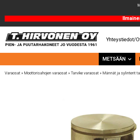
M
Ilmaine
Yhteystiedot/Ot
METSÄÄN
Varaosat
»
Moottorisahojen varaosat
»
Tarvike varaosat
»
Männät ja sylinterit ta