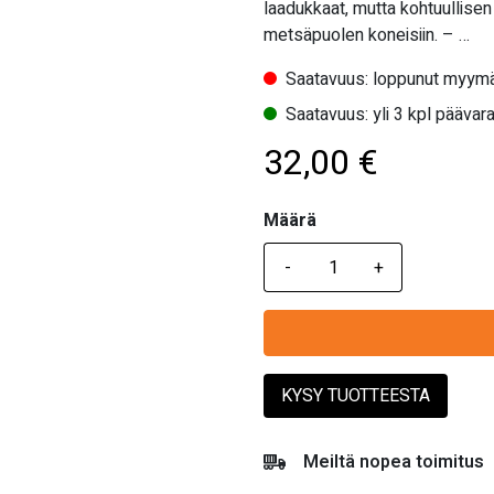
laadukkaat, mutta kohtuullisen 
metsäpuolen koneisiin. – …
Saatavuus: loppunut myymä
Saatavuus: yli 3 kpl päävara
32,00
€
Määrä
Määrä
KYSY TUOTTEESTA
Meiltä nopea toimitus