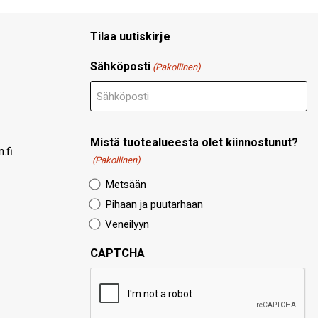
Tilaa uutiskirje
Sähköposti
(Pakollinen)
Mistä tuotealueesta olet kiinnostunut?
.fi
(Pakollinen)
Metsään
Pihaan ja puutarhaan
Veneilyyn
CAPTCHA