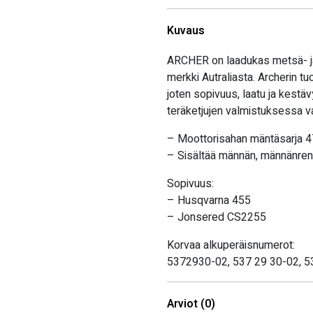
Kuvaus
ARCHER on laadukas metsä- ja
merkki Autraliasta. Archerin t
joten sopivuus, laatu ja kestä
teräketjujen valmistuksessa va
– Moottorisahan mäntäsarja
– Sisältää männän, männänrenk
Sopivuus:
– Husqvarna 455
– Jonsered CS2255
Korvaa alkuperäisnumerot:
5372930-02, 537 29 30-02, 
Arviot (0)