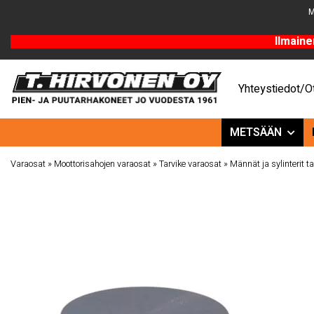
M
Ilmaine
Yhteystiedot/Ot
METSÄÄN
Varaosat
»
Moottorisahojen varaosat
»
Tarvike varaosat
»
Männät ja sylinterit ta