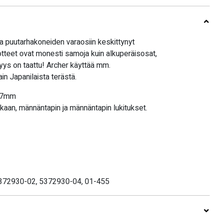
 puutarhakoneiden varaosiin keskittynyt
uotteet ovat monesti samoja kuin alkuperäisosat,
vyys on taattu! Archer käyttää mm.
in Japanilaista terästä.
 47mm
aan, männäntapin ja männäntapin lukitukset.
5372930-02, 5372930-04, 01-455