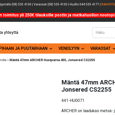
yymälä (08) 535 4100 | Varaosat (08) 535 4100 | Huolto 044 535 4177 |
RAHOIT
n toimitus yli 250€ tilauksille postin ja matkahuollon noutopis
a yhteyttä
PIHAAN JA PUUTARHAAN
VENEILYYN
VARAOSAT
rvike
»
Mäntä 47mm ARCHER Husqvarna 455, Jonsered CS2255
Mäntä 47mm ARCH
Jonsered CS2255
441-HU0071
ARCHER on laadukas metsä- ja 