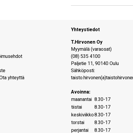
Yhteystiedot
T.Hirvonen Oy
Myymälä (varaosat)
pimusehdot
(08) 535 4100
Paljetie 11
,
90140
Oulu
ste
Sähköposti:
Ota yhteyttä
taisto.hirvonen(a)taistohirvonen
Avoinna:
maanantai
8.30-17
tiistai
8.30-17
keskiviikko
8.30-17
torstai
8.30-17
perjantai
8.30-17