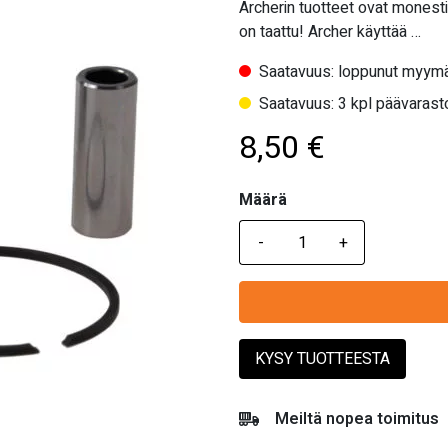
Archerin tuotteet ovat monesti
on taattu! Archer käyttää …
Saatavuus: loppunut myymä
Saatavuus: 3 kpl päävarasto
8,50
€
Määrä
Määrä
KYSY TUOTTEESTA
Meiltä nopea toimitus