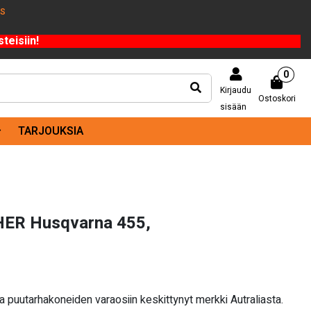
US
teisiin!
0
Kirjaudu
Ostoskori
sisään
TARJOUKSIA
ER Husqvarna 455,
puutarhakoneiden varaosiin keskittynyt merkki Autraliasta.