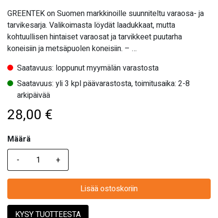
GREENTEK on Suomen markkinoille suunniteltu varaosa- ja
tarvikesarja. Valikoimasta löydät laadukkaat, mutta
kohtuullisen hintaiset varaosat ja tarvikkeet puutarha
koneisiin ja metsäpuolen koneisiin. – …
Saatavuus: loppunut myymälän varastosta
Saatavuus: yli 3 kpl päävarastosta, toimitusaika: 2-8
arkipäivää
28,00
€
Määrä
Määrä
Lisää ostoskoriin
KYSY TUOTTEESTA