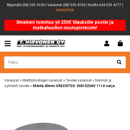
Myymälä (08) 535 4100 | Varaosat (08) 535 4100 | Huolto 044 535 4177 |
RAHOITUS
Ilmainen toimitus yli 250€ tilauksille postin ja
matkahuollon noutopisteisiin!
Varaosat
»
Moottorisahojen varaosat
»
Tarvike varaosat
»
Männät ja
sylinterit tarvike
»
Mäntä 40mm GREENTEK: Stihl 020AV 1114-sarja