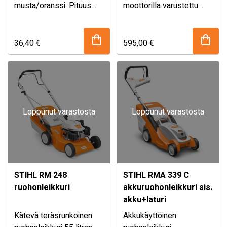
musta/oranssi. Pituus
moottorilla varustettu
110 cm,
allesilppuava
nappikiinnityksellä.
ruohonleikkuri 46 cm
leikkuuleveydellä pienille
36,40
€
595,00
€
ja keskisuurille
nurmialueille.
Loppunut varastosta
Loppunut varastosta
STIHL RM 248
STIHL RMA 339 C
ruohonleikkuri
akkuruohonleikkuri sis.
akku+laturi
Kätevä teräsrunkoinen
Akkukäyttöinen