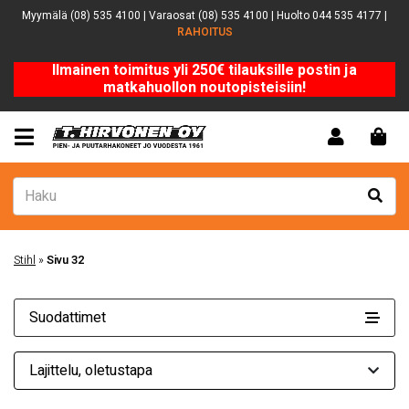
Myymälä (08) 535 4100 | Varaosat (08) 535 4100 | Huolto 044 535 4177 |
RAHOITUS
Ilmainen toimitus yli 250€ tilauksille postin ja
matkahuollon noutopisteisiin!
Stihl
»
Sivu 32
Suodattimet