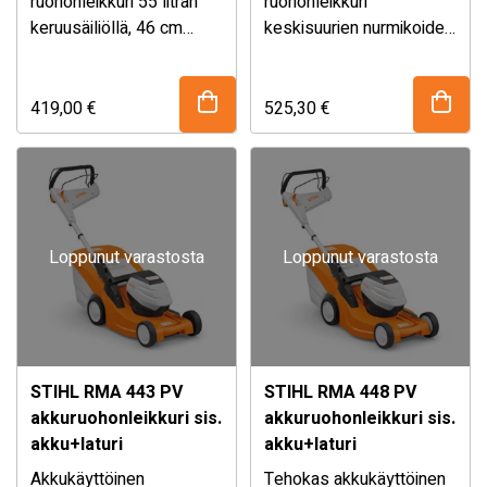
ruohonleikkuri 55 litran
ruohonleikkuri
keruusäiliöllä, 46 cm
keskisuurien nurmikoiden
leikkuuleveydellä ja
hoitoon 37 cm
Mukana AK 20 akku ja AL
keskitetyllä
leikkuuleveydellä.
101 laturi.
leikkuukorkeuden
Sisältää
419,00
€
525,30
€
säädöllä jopa 1200 m2
kokoontaitettavan 40
kokoisten nurmialueiden
litran ruohonkeruusäiliön
leikkaamiseen.
täytön ilmaisimella.
Loppunut varastosta
Loppunut varastosta
STIHL RMA 443 PV
STIHL RMA 448 PV
akkuruohonleikkuri sis.
akkuruohonleikkuri sis.
akku+laturi
akku+laturi
Akkukäyttöinen
Tehokas akkukäyttöinen