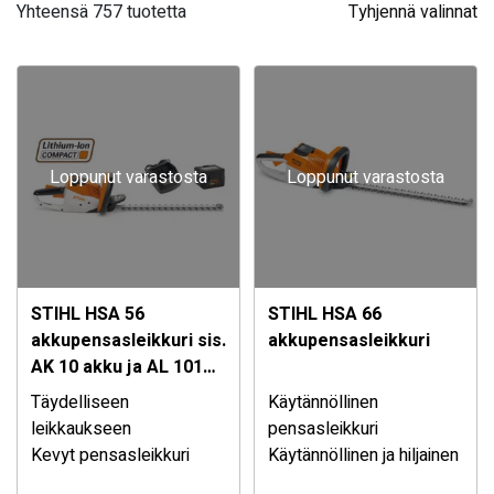
Yhteensä 757 tuotetta
Tyhjennä valinnat
Loppunut varastosta
Loppunut varastosta
STIHL HSA 56
STIHL HSA 66
akkupensasleikkuri sis.
akkupensasleikkuri
AK 10 akku ja AL 101
laturi
Täydelliseen
Käytännöllinen
leikkaukseen
pensasleikkuri
Kevyt pensasleikkuri
Käytännöllinen ja hiljainen
erittäin hyvällä
akkukäyttöinen