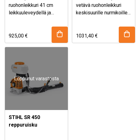
ruohonleikkuri 41 cm
vetävä ruohonleikkuri
leikkuuleveydellä ja
keskisuurille nurmikoille.
irroitettavalla 55 litran
Sisältää AP 200 akun ja
46 cm leikkuuleveys ja
Sisältää AP 300 akun ja
keruusäiliöllä
AL 101 laturin.
55 litran irroitettava ja
AL 300 laturin.
keskisuurille nurmikoille.
taitettava
925,00
€
1031,40
€
ruohonkeruusäiliö
täyttöasteen ilmaisimella.
Loppunut varastosta
STIHL SR 450
reppuruisku