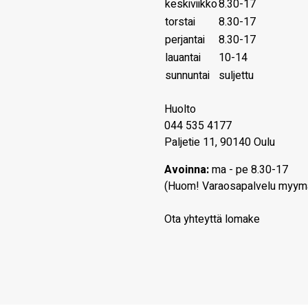
keskiviikko
8.30-17
torstai
8.30-17
perjantai
8.30-17
lauantai
10-14
sunnuntai
suljettu
Huolto
044 535 4177
Paljetie 11, 90140 Oulu
Avoinna:
ma - pe 8.30-17
(Huom! Varaosapalvelu myym
Ota yhteyttä lomake