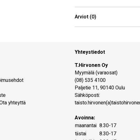
Arviot (0)
Yhteystiedot
T.Hirvonen Oy
Myymälä (varaosat)
pimusehdot
(08) 535 4100
Paljetie 11
,
90140
Oulu
ste
Sähköposti:
Ota yhteyttä
taisto.hirvonen(a)taistohirvonen
Avoinna:
maanantai
8.30-17
tiistai
8.30-17