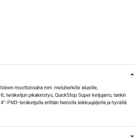
töinen moottorisaha mm. meluherkille alueille,
HL teräketjun pikakiristys, QuickStop Super ketjujarru, tankin
4″-PM3-teräketjulla erittäin hienolla leikkuujäljellä ja hyvällä