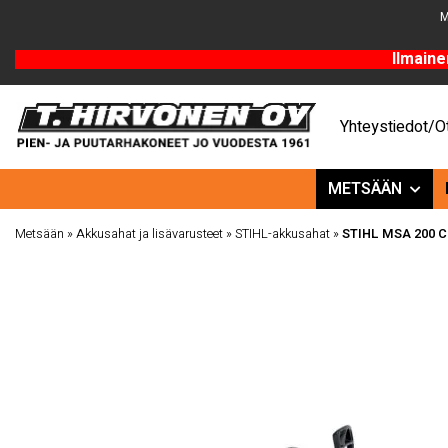
M
Ilmaine
Yhteystiedot/Ot
METSÄÄN
Metsään
»
Akkusahat ja lisävarusteet
»
STIHL-akkusahat
»
STIHL MSA 200 C