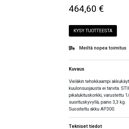
464,60
€
KYSY TUOTTEESTA
Meiltä nopea toimitus
Kuvaus
Vieläkin tehokkaampi akkukäyt
kuulonsuojausta ei tarvita. STI
pikalukituskorkki, varustettu 1/
suorituskyvyllä, paino 3,3 kg.
Suositeltu akku AP300.
Tekniset tiedot