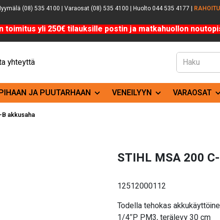
yymälä (08) 535 4100 | Varaosat (08) 535 4100 | Huolto 044 535 4177 |
RAHOIT
n toimitus yli 250€ tilauksille postin ja matkahuollon noutopis
a yhteyttä
PIHAAN JA PUUTARHAAN
VENEILYYN
VARAOSAT
-B akkusaha
STIHL MSA 200 C-
12512000112
Todella tehokas akkukäyttöin
1/4″P PM3, terälevy 30 cm