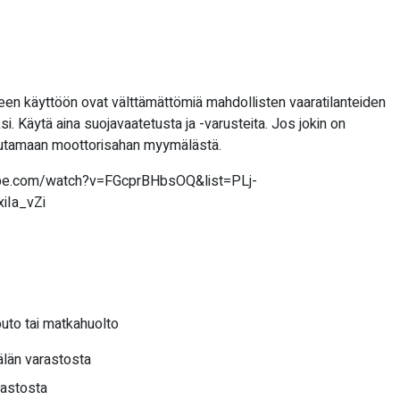
seen käyttöön ovat välttämättömiä mahdollisten vaaratilanteiden
si. Käytä aina suojavaatetusta ja -varusteita. Jos jokin on
utamaan moottorisahan myymälästä.
tube.com/watch?v=FGcprBHbsOQ&list=PLj-
Ia_vZi
outo tai matkahuolto
län varastosta
rastosta