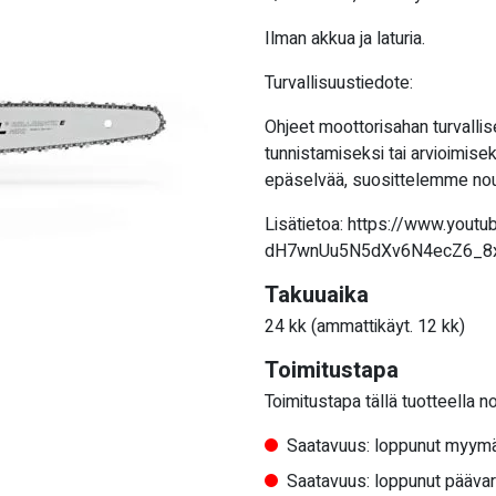
Ilman akkua ja laturia.
Turvallisuustiedote:
Ohjeet moottorisahan turvalli
tunnistamiseksi tai arvioimisek
epäselvää, suosittelemme no
Lisätietoa: https://www.you
dH7wnUu5N5dXv6N4ecZ6_8xi
Takuuaika
24 kk (ammattikäyt. 12 kk)
Toimitustapa
Toimitustapa tällä tuotteella n
Saatavuus: loppunut myymä
Saatavuus: loppunut pääva