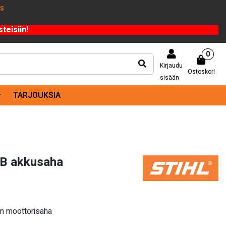
US
teisiin!
0
Kirjaudu
Ostoskori
sisään
TARJOUKSIA
B akkusaha
en moottorisaha