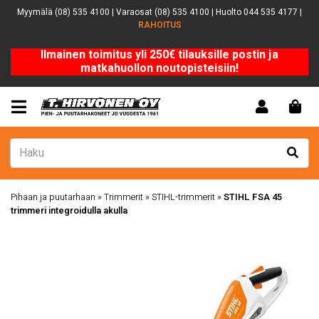
Myymälä (08) 535 4100 | Varaosat (08) 535 4100 | Huolto 044 535 4177 |
RAHOITUS
Ilmainen toimitus yli 250€ tilauksille postin ja
matkahuollon noutopisteisiin!
Pihaan ja puutarhaan
»
Trimmerit
»
STIHL-trimmerit
»
STIHL FSA 45
trimmeri integroidulla akulla