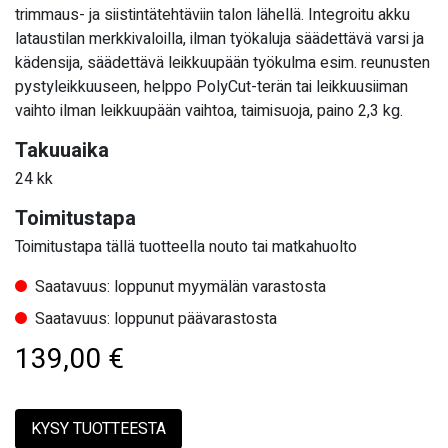
trimmaus- ja siistintätehtäviin talon lähellä. Integroitu akku
lataustilan merkkivaloilla, ilman työkaluja säädettävä varsi ja
kädensija, säädettävä leikkuupään työkulma esim. reunusten
pystyleikkuuseen, helppo PolyCut-terän tai leikkuusiiman
vaihto ilman leikkuupään vaihtoa, taimisuoja, paino 2,3 kg.
Takuuaika
24 kk
Toimitustapa
Toimitustapa tällä tuotteella nouto tai matkahuolto
Saatavuus: loppunut myymälän varastosta
Saatavuus: loppunut päävarastosta
139,00
€
KYSY TUOTTEESTA