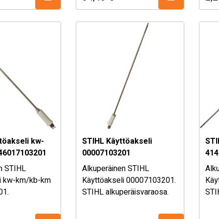
uudesta, kysy
osan sopivuudesta, kysy
Mik
tämme!
myymälästämme!
osa
my
akseli kw-
STIHL Käyttöakseli
STI
46017103201
00007103201
414
n STIHL
Alkuperäinen STIHL
Alk
li kw-km/kb-km
Käyttöakseli 00007103201.
Käy
01.
STIHL alkuperäisvaraosa.
STI
eräisvaraosa.
Katso sopivuustaulukko
Kat
uustaulukko
alhaalta!
alha