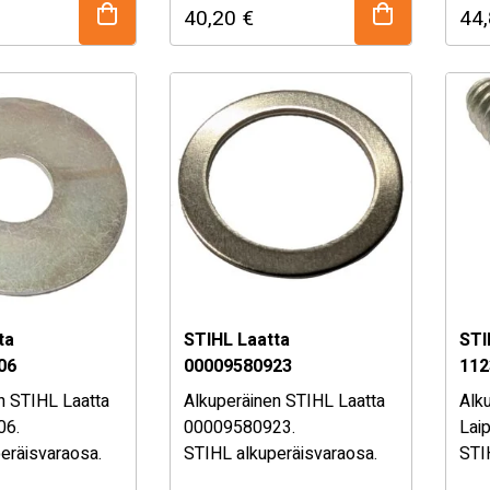
40,20
€
44
Mikäli olet epävarma
Mik
t epävarma
osan sopivuudesta, kysy
osa
uudesta, kysy
myymälästämme!
my
tämme!
ta
STIHL Laatta
STI
06
00009580923
112
n STIHL Laatta
Alkuperäinen STIHL Laatta
Alk
06.
00009580923.
Lai
eräisvaraosa.
STIHL alkuperäisvaraosa.
STI
uustaulukko
Käytetään useimmissa
Mik