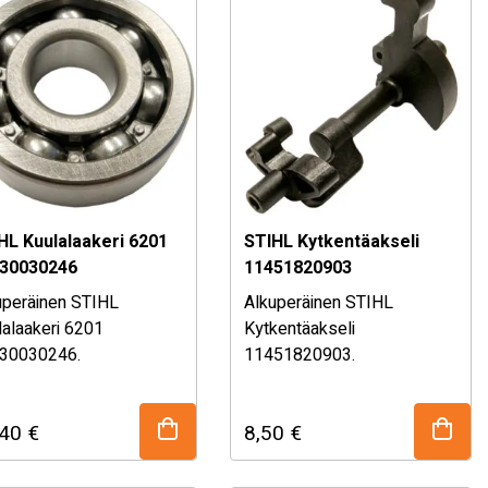
HL Kuulalaakeri 6201
STIHL Kytkentäakseli
30030246
11451820903
uperäinen STIHL
Alkuperäinen STIHL
lalaakeri 6201
Kytkentäakseli
30030246.
11451820903.
HL alkuperäisvaraosa.
STIHL alkuperäisvaraosa.
so sopivuustaulukko
Katso täydellinen
,40
€
8,50
€
alta!
sopivuustaulukko alhaalta!
äli olet epävarma
Mikäli olet epävarma
n sopivuudesta, kysy
osan sopivuudesta, kysy