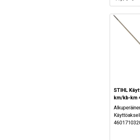
osan sopiv
myymäläs
STIHL Käyttö
km/kb-km 
Alkuperäine
Käyttöakse
460171032
STIHL alkup
Katso sopiv