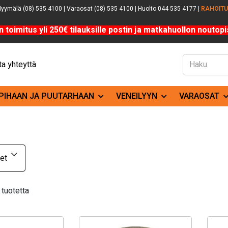
yymälä (08) 535 4100 | Varaosat (08) 535 4100 | Huolto 044 535 4177 |
RAHOIT
n toimitus yli 250€ tilauksille postin ja matkahuollon noutopis
a yhteyttä
PIHAAN JA PUUTARHAAN
VENEILYYN
VARAOSAT
et
tuotetta