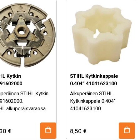
ymälästämme!
myymälästämme!
HL Kytkin
STIHL Kytkinkappale
91602000
0.404” 41041623100
uperäinen STIHL Kytkin
Alkuperäinen STIHL
91602000.
Kytkinkappale 0.404”
HL alkuperäisvaraosa.
41041623100.
so sopivuustaulukko
STIHL alkuperäisvaraosa.
alta!
Katso sopivuustaulukko
,30
€
8,50
€
äli olet epävarma
alhaalta!
n sopivuudesta, kysy
Mikäli olet epävarma