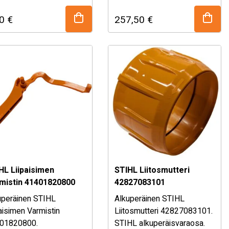
n sopivuudesta, kysy
Katso sopivuustaulukko
10
€
257,50
€
ymälästämme!
alhaalta!
Mikäli olet epävarma
osan sopivuudesta, kysy
myymälästämme!
HL Liipaisimen
STIHL Liitosmutteri
mistin 41401820800
42827083101
uperäinen STIHL
Alkuperäinen STIHL
aisimen Varmistin
Liitosmutteri 42827083101.
01820800.
STIHL alkuperäisvaraosa.