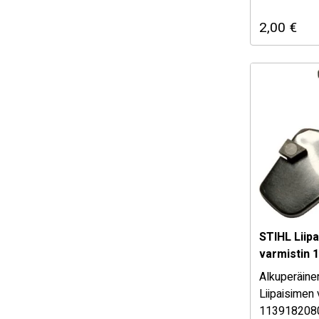
alhaalta!
2,00
€
Mikäli ole
osan sopiv
myymäläs
STIHL Liip
varmistin 
Alkuperäine
Liipaisimen 
113918208