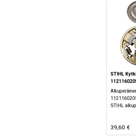
STIHL Kytk
112116020
Alkuperäine
112116020
STIHL alkup
Katso täyde
sopivuustau
39,60
€
Mikäli ole
osan sopiv