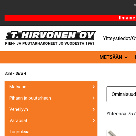
M
Ilmaine
Yhteystiedot/Ot
METSÄÄN
Stihl
»
Sivu 4
Metsään
Ominaisuud
Pihaan ja puutarhaan
Veneilyyn
Yhteensä 757 
Varaosat
Tarjouksia