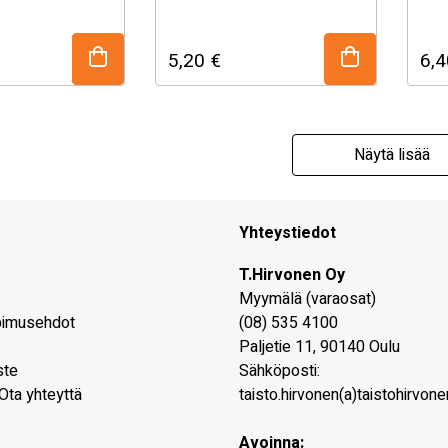
eräisvaraosa.
STIHL alkuperäisvaraosa.
STI
uustaulukko
Katso sopivuustaulukko
Kat
5,20
€
6,
alhaalta!
sop
t epävarma
Mikäli olet epävarma
Mik
uudesta, kysy
osan sopivuudesta, kysy
osa
tämme!
myymälästämme!
my
Näytä lisää
Yhteystiedot
T.Hirvonen Oy
Myymälä (varaosat)
pimusehdot
(08) 535 4100
Paljetie 11
,
90140
Oulu
ste
Sähköposti:
Ota yhteyttä
taisto.hirvonen(a)taistohirvonen
Avoinna: