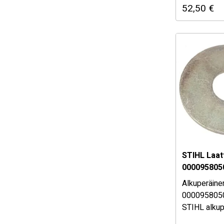
52,50
€
alhaalta!
Mikäli ole
osan sopiv
myymäläs
STIHL Laat
000095805
Alkuperäine
000095805
STIHL alkup
Katso sopiv