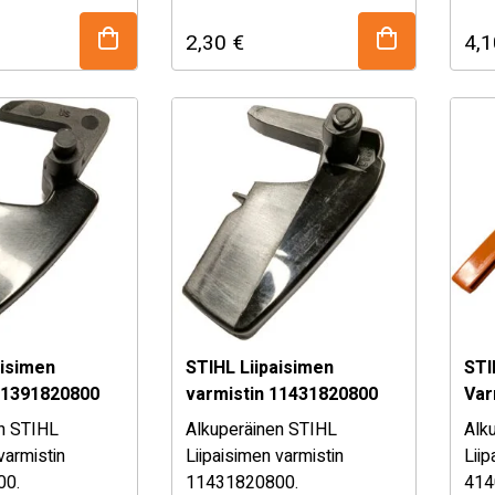
STIHL pienkoneissa.
osa
2,30
€
4,
t epävarma
Mikäli olet epävarma
my
uudesta, kysy
osan sopivuudesta, kysy
tämme!
myymälästämme!
aisimen
STIHL Liipaisimen
STI
11391820800
varmistin 11431820800
Var
n STIHL
Alkuperäinen STIHL
Alk
varmistin
Liipaisimen varmistin
Liip
00.
11431820800.
414