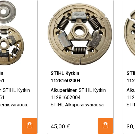
myymälästämme!
my
in
STIHL Kytkin
STI
51
11281602004
112
n STIHL Kytkin
Alkuperäinen STIHL Kytkin
Alk
51.
11281602004
112
eräisvaraosa.
STIHL Alkuperäisvaraosa.
STI
llinen
Katso täydellinen
Kat
lukko alhaalta!
sopivuustaulukko alhaalta!
alha
45,00
€
30
t epävarma
Mikäli olet epävarma
Mik
uudesta, kysy
osan sopivuudesta, kysy
osa