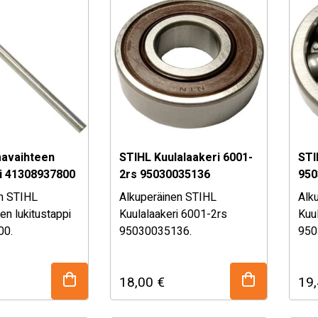
mavaihteen
STIHL Kuulalaakeri 6001-
STI
pi 41308937800
2rs 95030035136
950
n STIHL
Alkuperäinen STIHL
Alk
en lukitustappi
Kuulalaakeri 6001-2rs
Kuu
00.
95030035136.
950
eräisvaraosa.
STIHL alkuperäisvaraosa.
STI
t epävarma
Katso sopivuustaulukko
Kat
18,00
€
19
uudesta, kysy
alhaalta!
alha
tämme!
Mikäli olet epävarma
Mik
osan sopivuudesta, kysy
osa