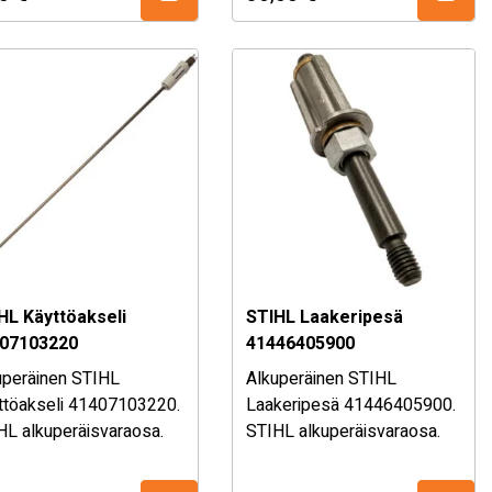
äli olet epävarma
Mikäli olet epävarma
n sopivuudesta, kysy
osan sopivuudesta, kysy
ymälästämme!
myymälästämme!
HL Käyttöakseli
STIHL Laakeripesä
07103220
41446405900
uperäinen STIHL
Alkuperäinen STIHL
ttöakseli 41407103220.
Laakeripesä 41446405900.
HL alkuperäisvaraosa.
STIHL alkuperäisvaraosa.
so sopivuustaulukko
Katso täydellinen
alta!
sopivuustaulukko alhaalta!