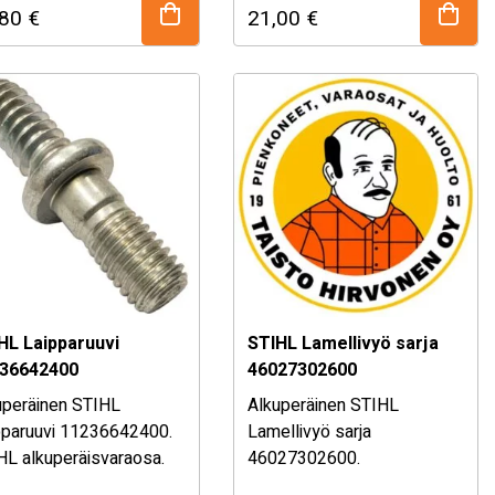
,80
€
21,00
€
äli olet epävarma
Mikäli olet epävarma
n sopivuudesta, kysy
osan sopivuudesta, kysy
ymälästämme!
myymälästämme!
HL Laipparuuvi
STIHL Lamellivyö sarja
36642400
46027302600
uperäinen STIHL
Alkuperäinen STIHL
pparuuvi 11236642400.
Lamellivyö sarja
HL alkuperäisvaraosa.
46027302600.
äli olet epävarma
STIHL alkuperäisvaraosa.