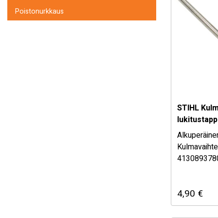
Poistonurkkaus
STIHL Kul
lukitustap
Alkuperäine
Kulmavaihte
413089378
STIHL alkup
Mikäli ole
4,90
€
osan sopiv
myymäläs