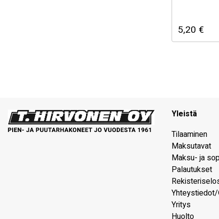
STIHL alkup
Katso sopiv
5,20
€
alhaalta!
Mikäli ole
osan sopiv
myymäläs
Yleistä
Tilaaminen
Maksutavat
Maksu- ja so
Palautukset
Rekisteriselo
Yhteystiedot/
Yritys
Huolto