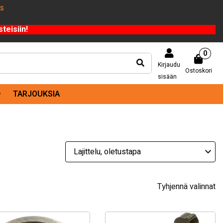
US
teisiin!
0
Kirjaudu
Ostoskori
sisään
TARJOUKSIA
Tyhjennä valinnat