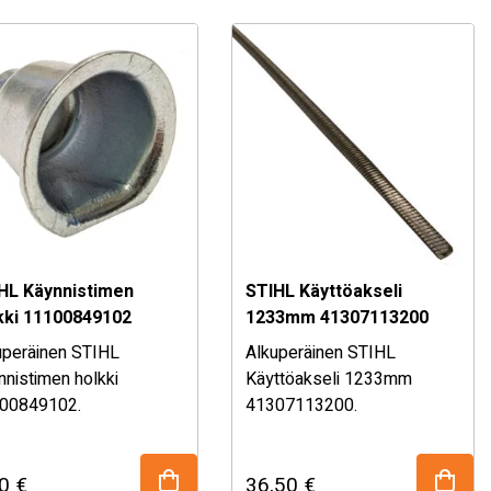
ymälästämme!
osan sopivuudesta, kysy
myymälästämme!
HL Käynnistimen
STIHL Käyttöakseli
kki 11100849102
1233mm 41307113200
uperäinen STIHL
Alkuperäinen STIHL
nnistimen holkki
Käyttöakseli 1233mm
00849102.
41307113200.
HL alkuperäisvaraosa.
STIHL alkuperäisvaraosa.
ii useimpiin STIHL
Katso täydellinen
20
€
36,50
€
koneisiin.
sopivuustaulukko alhaalta!