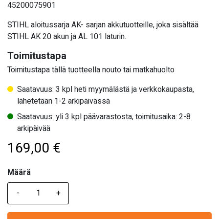
45200075901
STIHL aloitussarja AK- sarjan akkutuotteille, joka sisältää
STIHL AK 20 akun ja AL 101 laturin.
Toimitustapa
Toimitustapa tällä tuotteella nouto tai matkahuolto
Saatavuus: 3 kpl heti myymälästä ja verkkokaupasta,
lähetetään 1-2 arkipäivässä
Saatavuus: yli 3 kpl päävarastosta, toimitusaika: 2-8
arkipäivää
169,00
€
Määrä
Määrä