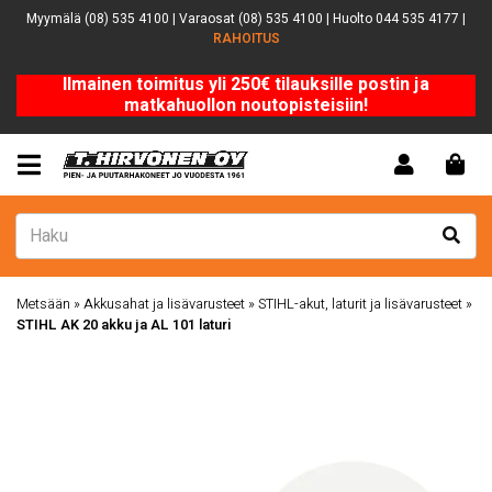
Myymälä (08) 535 4100 | Varaosat (08) 535 4100 | Huolto 044 535 4177 |
RAHOITUS
Ilmainen toimitus yli 250€ tilauksille postin ja
matkahuollon noutopisteisiin!
Metsään
»
Akkusahat ja lisävarusteet
»
STIHL-akut, laturit ja lisävarusteet
»
STIHL AK 20 akku ja AL 101 laturi