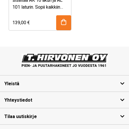
sisältää AK 10 akun ja AL
101 laturin. Sopii kaikkiin
STIHL AK-järjestelmän
akkutyökaluille.
139,00
€
Yleistä
Yhteystiedot
Tilaa uutiskirje