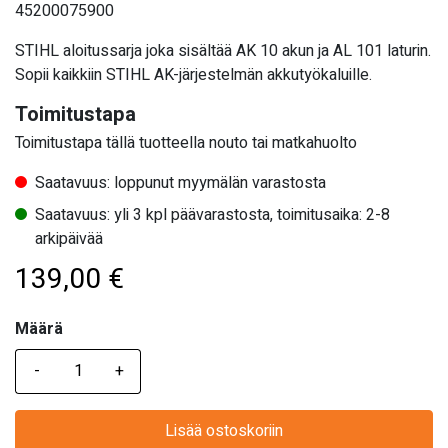
45200075900
STIHL aloitussarja joka sisältää AK 10 akun ja AL 101 laturin.
Sopii kaikkiin STIHL AK-järjestelmän akkutyökaluille.
Toimitustapa
Toimitustapa tällä tuotteella nouto tai matkahuolto
Saatavuus: loppunut myymälän varastosta
Saatavuus: yli 3 kpl päävarastosta, toimitusaika: 2-8
arkipäivää
139,00
€
Määrä
Määrä
Lisää ostoskoriin