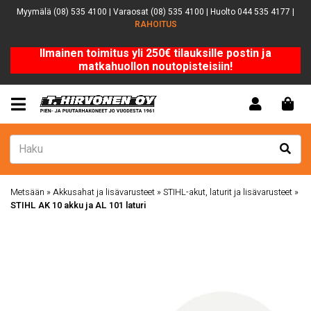
Myymälä (08) 535 4100 | Varaosat (08) 535 4100 | Huolto 044 535 4177 |
RAHOITUS
Ilmainen toimitus yli 250€ tilauksille postin ja
matkahuollon noutopisteisiin!
Metsään
»
Akkusahat ja lisävarusteet
»
STIHL-akut, laturit ja lisävarusteet
»
STIHL AK 10 akku ja AL 101 laturi