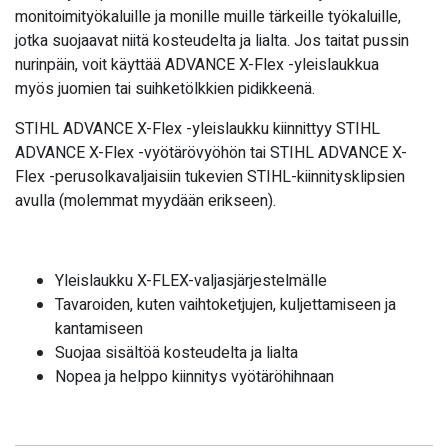
monitoimityökaluille ja monille muille tärkeille työkaluille,
jotka suojaavat niitä kosteudelta ja lialta. Jos taitat pussin
nurinpäin, voit käyttää ADVANCE X-Flex -yleislaukkua
myös juomien tai suihketölkkien pidikkeenä.
STIHL ADVANCE X-Flex -yleislaukku kiinnittyy STIHL
ADVANCE X-Flex -vyötärövyöhön tai STIHL ADVANCE X-
Flex -perusolkavaljaisiin tukevien STIHL-kiinnitysklipsien
avulla (molemmat myydään erikseen).
Yleislaukku X-FLEX-valjasjärjestelmälle
Tavaroiden, kuten vaihtoketjujen, kuljettamiseen ja
kantamiseen
Suojaa sisältöä kosteudelta ja lialta
Nopea ja helppo kiinnitys vyötäröhihnaan