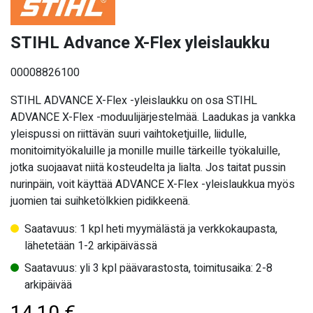
STIHL Advance X-Flex yleislaukku
00008826100
STIHL ADVANCE X-Flex -yleislaukku on osa STIHL
ADVANCE X-Flex -moduulijärjestelmää. Laadukas ja vankka
yleispussi on riittävän suuri vaihtoketjuille, liidulle,
monitoimityökaluille ja monille muille tärkeille työkaluille,
jotka suojaavat niitä kosteudelta ja lialta. Jos taitat pussin
nurinpäin, voit käyttää ADVANCE X-Flex -yleislaukkua myös
juomien tai suihketölkkien pidikkeenä.
Saatavuus: 1 kpl heti myymälästä ja verkkokaupasta,
lähetetään 1-2 arkipäivässä
Saatavuus: yli 3 kpl päävarastosta, toimitusaika: 2-8
arkipäivää