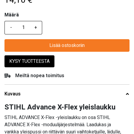
14,10
€
Määrä
Määrä
Lisää ostoskoriin
KYSY TUOTTEESTA
Meiltä nopea toimitus
Kuvaus
STIHL Advance X-Flex yleislaukku
STIHL ADVANCE X-Flex -yleislaukku on osa STIHL
ADVANCE X-Flex -moduulijärjestelmää. Laadukas ja
vankka yleispussi on riittävän suuri vaihtoketjuille, liidulle,