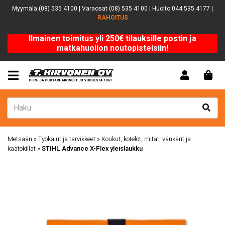
Myymälä (08) 535 4100 | Varaosat (08) 535 4100 | Huolto 044 535 4177 |
RAHOITUS
Ilmainen toimitus yli 250€ tilauksille postin ja
matkahuollon noutopisteisiin!
Metsään
»
Työkalut ja tarvikkeet
»
Koukut, kotelot, mitat, vänkärit ja
kaatokiilat
»
STIHL Advance X-Flex yleislaukku