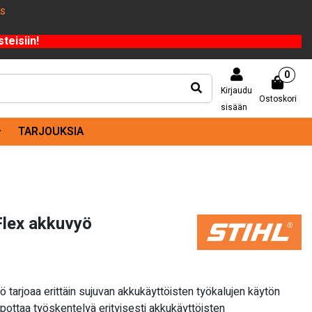
US
teisiin!
0
Kirjaudu
Ostoskori
sisään
TARJOUKSIA
lex akkuvyö
tarjoaa erittäin sujuvan akkukäyttöisten työkalujen käytön
pottaa työskentelyä erityisesti akkukäyttöisten