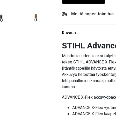
Meiltä nopea toimitus
Kuvaus
STIHL Advance
Mahdollisuuden lisäksi kuljet
tekee STIHL ADVANCE X-Flex 
liitäntäkaapelilla käytöstä eri
Akkuvyö helpottaa työskentely
lehtipuhaltimien kanssa, mutta
kanssa.
ADVANCE X-Flex akkuvyöpakett
ADVANCE X-Flex vyötär
ADVANCE X-Flex kaapeli