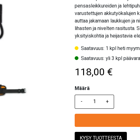
pensasleikkureiden ja lehtipuh
varustettujen akkutyökalujen
auttaa jakamaan laukkujen ja n
lihasten ja nivelten rasitusta
yksityiskohtia ja heijastavia e
Saatavuus: 1 kpl heti myym
Saatavuus: yli 3 kpl päävara
118,00
€
Määrä
Määrä
KYSY TUOTTEESTA