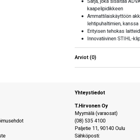
Sarja, joka sisältää AD
kaapelipidikkeen
Ammattilaiskäyttöön akku
lehtipuhaltimien, kanssa
Erityisen tehokas laittei
Innovatiivinen STIHL-kli
Arviot (0)
Yhteystiedot
T.Hirvonen Oy
Myymälä (varaosat)
pimusehdot
(08) 535 4100
Paljetie 11
,
90140
Oulu
ste
Sähköposti: