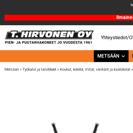
M
Ilmaine
Yhteystiedot/Ot
METSÄÄN
Metsään
»
Työkalut ja tarvikkeet
»
Koukut, kotelot, mitat, vänkärit ja kaatokiilat