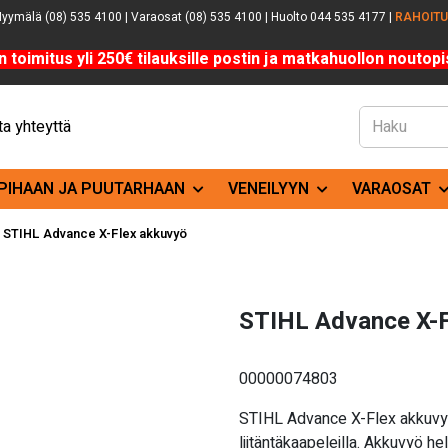
yymälä (08) 535 4100 | Varaosat (08) 535 4100 | Huolto 044 535 4177 |
RAHOIT
n toimitus yli 250€ tilauksille postin ja matkahuollon noutopis
a yhteyttä
PIHAAN JA PUUTARHAAN
VENEILYYN
VARAOSAT
»
STIHL Advance X-Flex akkuvyö
STIHL Advance X-F
00000074803
STIHL Advance X-Flex akkuvyö 
liitäntäkaapeleilla.
Akkuvyö hel