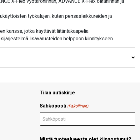
VANCE X-Flex vyötäröhihnan, ADVANCE X-Flex olkahihnan ja
käyttöisten työkalujen, kuten pensasleikkureiden ja
den kanssa, jotka käyttävät liitäntäkaapelia
psijärjestelmä lisävarusteiden helppoon kiinnitykseen
Tilaa uutiskirje
Sähköposti
(Pakollinen)
Mistä tuotealueesta olet kiinnostunut?