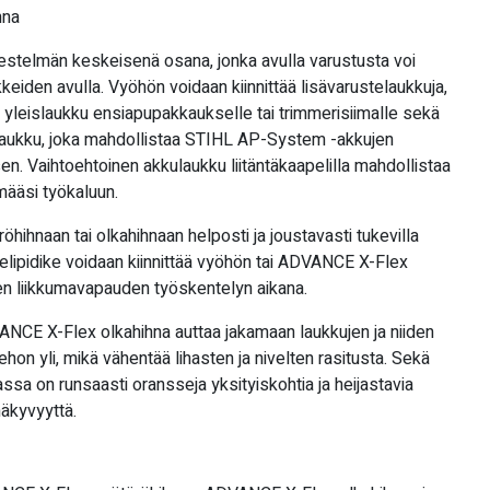
hna
jestelmän keskeisenä osana, jonka avulla varustusta voi
kkeiden avulla. Vyöhön voidaan kiinnittää lisävarustelaukkuja,
leislaukku ensiapupakkaukselle tai trimmerisiimalle sekä
ukku, joka mahdollistaa STIHL AP-System -akkujen
sen. Vaihtoehtoinen akkulaukku liitäntäkaapelilla mahdollistaa
määsi työkaluun.
röhihnaan tai olkahihnaan helposti ja joustavasti tukevilla
pelipidike voidaan kiinnittää vyöhön tai ADVANCE X-Flex
ren liikkumavapauden työskentelyn aikana.
NCE X-Flex olkahihna auttaa jakamaan laukkujen ja niiden
hon yli, mikä vähentää lihasten ja nivelten rasitusta. Sekä
ssa on runsaasti oransseja yksityiskohtia ja heijastavia
näkyvyyttä.