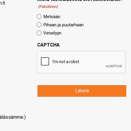
.fi
(Pakollinen)
Metsään
Pihaan ja puutarhaan
Veneilyyn
CAPTCHA
älässämme.)