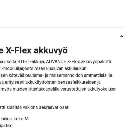
 X-Flex akkuvyö
taa useita STIHL-akkuja, ADVANCE X-Flex akkuvyöpaketti
-moduulijärjestelmään kuuluvan akkulaukun
tyisen kätevää puutarha- ja maisemanhoidon ammattilaisille.
ä erityisesti akkukäyttöisten pensasleikkureiden ja
 myös muiden liitäntäkaapelilla varustettujen akkutyökalujen
i sisältää vakiona seuraavat osat:
öhihna, koko M
pidike