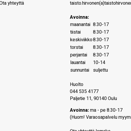
Ota yhteyttä
taisto.hirvonen(a)taistohirvonen
Avoinna:
maanantai
8.30-17
tiistai
8.30-17
keskiviikko
8.30-17
torstai
8.30-17
perjantai
8.30-17
lauantai
10-14
sunnuntai
suljettu
Huolto
044 535 4177
Paljetie 11, 90140 Oulu
Avoinna:
ma - pe 8.30-17
(Huom! Varaosapalvelu myym