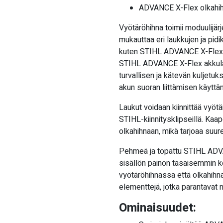
ADVANCE X-Flex olkahi
Vyötäröhihna toimii moduulijär
mukauttaa eri laukkujen ja pidi
kuten STIHL ADVANCE X-Flex y
STIHL ADVANCE X-Flex akkula
turvallisen ja kätevän kuljetuk
akun suoran liittämisen käyttä
Laukut voidaan kiinnittää vyötä
STIHL-kiinnitysklipseillä. Kaa
olkahihnaan, mikä tarjoaa suu
Pehmeä ja topattu STIHL ADVA
sisällön painon tasaisemmin ke
vyötäröhihnassa että olkahihna
elementtejä, jotka parantavat 
Ominaisuudet: