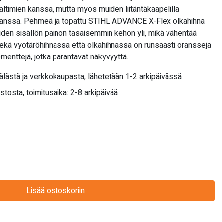
altimien kanssa, mutta myös muiden liitäntäkaapelilla
 kanssa. Pehmeä ja topattu STIHL ADVANCE X-Flex olkahihna
iiden sisällön painon tasaisemmin kehon yli, mikä vähentää
. Sekä vyötäröhihnassa että olkahihnassa on runsaasti oransseja
lementtejä, jotka parantavat näkyvyyttä.
älästä ja verkkokaupasta, lähetetään 1-2 arkipäivässä
stosta, toimitusaika: 2-8 arkipäivää
Lisää ostoskoriin