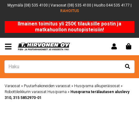
Myymälä (08) 535 4100 | Varaosat (08) 535 4100 | Huolto 044 535 4177 |
RAHOITUS
Ilmainen toimitus yli 250€ tilauksille postin ja
matkahuollon noutopisteisiin!
Varaosat
»
Puutarhakoneiden varaosat
»
Husqvarna alkuperäisosat
»
Robottileikkurin varaosat Husqvarna
»
Husqvarna terälautasen aluslevy
310, 315 5852970-01