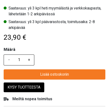
Saatavuus: yli 3 kpl heti myymälästä ja verkkokaupasta,
lähetetään 1-2 arkipäivässä
Saatavuus: yli 3 kpl päävarastosta, toimitusaika: 2-8
arkipäivää
23,90
€
Määrä
Määrä
Lisää ostoskoriin
KYSY TUOTTEESTA
Meiltä nopea toimitus