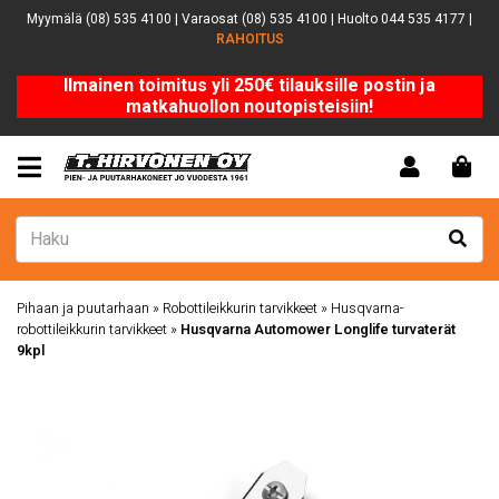
Myymälä (08) 535 4100 | Varaosat (08) 535 4100 | Huolto 044 535 4177 |
RAHOITUS
Ilmainen toimitus yli 250€ tilauksille postin ja
matkahuollon noutopisteisiin!
Pihaan ja puutarhaan
»
Robottileikkurin tarvikkeet
»
Husqvarna-
robottileikkurin tarvikkeet
»
Husqvarna Automower Longlife turvaterät
9kpl