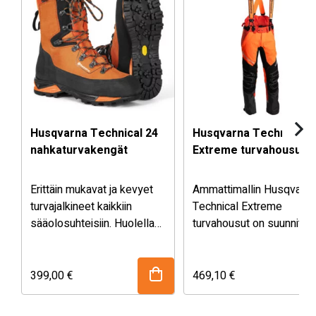
Husqvarna Technical 24
Husqvarna Technical
nahkaturvakengät
Extreme turvahousut
Erittäin mukavat ja kevyet
Ammattimallin Husqvarna
turvajalkineet kaikkiin
Technical Extreme
sääolosuhteisiin. Huolella
turvahousut on suunnitelt
suunniteltu kantarakenne,
kokopäiväiseen
korkea ja hyvin tukea antava
metsätyöhön. Kevyiden j
yläosa ja mukavan pehmeä
joustavien materiaalien
399,00
€
469,10
€
sisus. Suojausluokka 2 (24
ansiosta niiden
m/s).
käyttömukavuus on