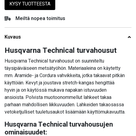
KYSY TUOTTEESTA
Meiltä nopea toimitus
Kuvaus
Husqvarna Technical turvahousut
Husqvarna Technical turvahousut on suunniteltu
täysipäiväiseen metsätyöhön. Materiaaleina on käytetty
mm. Aramide- ja Cordura vahvikkeita, jotka takaavat pitkän
käyttöiän. Kevyt ja joustava stretch-kangas hengittää
hyvin ja on käytössä mukava napakan istuvuuden
ansioista. Polvista muotoonommellut lahkeet takaa
parhaan mahdollisen liikkuvuuden. Lahkeiden takaosassa
vetoketjulliset tuuletusaukot lisäämään käyttömukavuutta.
Husqvarna Technical turvahousujen
ominaisuudet: