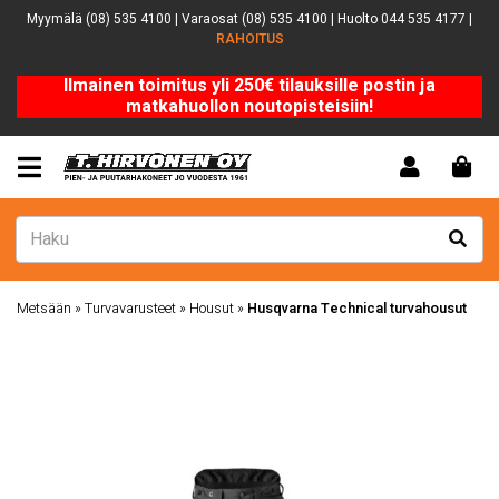
Myymälä (08) 535 4100 | Varaosat (08) 535 4100 | Huolto 044 535 4177 |
RAHOITUS
Ilmainen toimitus yli 250€ tilauksille postin ja
matkahuollon noutopisteisiin!
Metsään
»
Turvavarusteet
»
Housut
»
Husqvarna Technical turvahousut