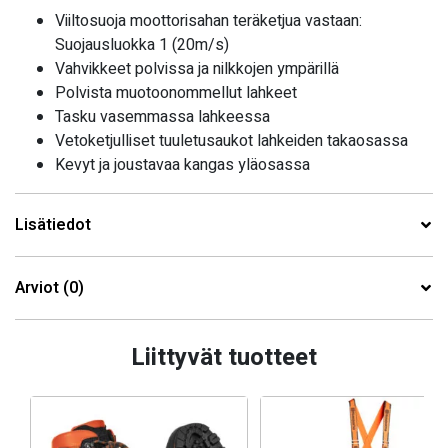
Viiltosuoja moottorisahan teräketjua vastaan:
Suojausluokka 1 (20m/s)
Vahvikkeet polvissa ja nilkkojen ympärillä
Polvista muotoonommellut lahkeet
Tasku vasemmassa lahkeessa
Vetoketjulliset tuuletusaukot lahkeiden takaosassa
Kevyt ja joustavaa kangas yläosassa
Lisätiedot
Arviot (0)
Liittyvät tuotteet