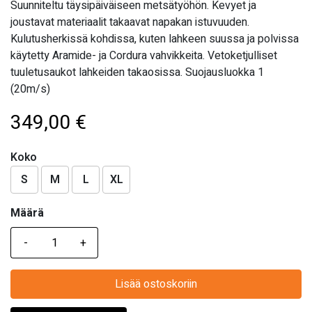
Suunniteltu täysipäiväiseen metsätyöhön. Kevyet ja
joustavat materiaalit takaavat napakan istuvuuden.
Kulutusherkissä kohdissa, kuten lahkeen suussa ja polvissa
käytetty Aramide- ja Cordura vahvikkeita. Vetoketjulliset
tuuletusaukot lahkeiden takaosissa. Suojausluokka 1
(20m/s)
349,00
€
Koko
S
M
L
XL
Määrä
Määrä
Lisää ostoskoriin