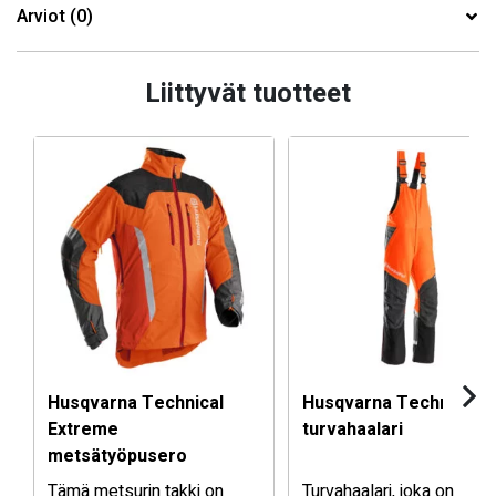
Arviot (0)
Liittyvät tuotteet
Husqvarna Technical
Husqvarna Technical
Extreme
turvahaalari
metsätyöpusero
Tämä metsurin takki on
Turvahaalari, joka on