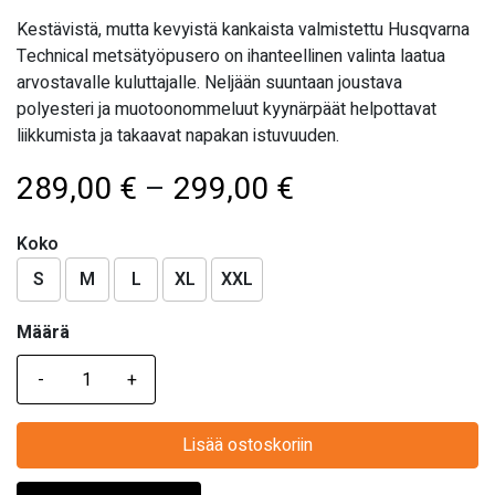
Kestävistä, mutta kevyistä kankaista valmistettu Husqvarna
Technical metsätyöpusero on ihanteellinen valinta laatua
arvostavalle kuluttajalle. Neljään suuntaan joustava
polyesteri ja muotoonommeluut kyynärpäät helpottavat
liikkumista ja takaavat napakan istuvuuden.
Hintaluokka:
289,00
€
–
299,00
€
289,00 €
Koko
-
S
M
L
XL
XXL
299,00 €
Määrä
Määrä
Lisää ostoskoriin