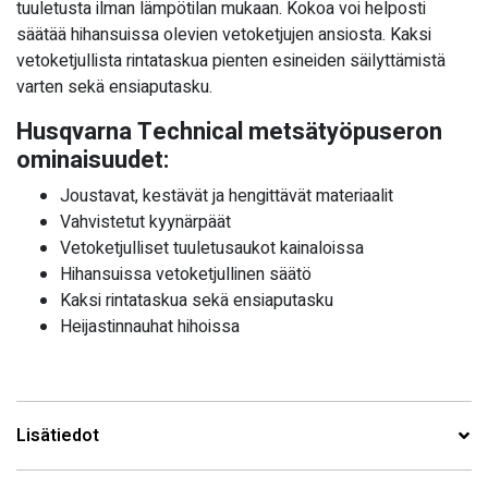
tuuletusta ilman lämpötilan mukaan. Kokoa voi helposti
säätää hihansuissa olevien vetoketjujen ansiosta. Kaksi
vetoketjullista rintataskua pienten esineiden säilyttämistä
varten sekä ensiaputasku.
Husqvarna Technical metsätyöpuseron
ominaisuudet:
Joustavat, kestävät ja hengittävät materiaalit
Vahvistetut kyynärpäät
Vetoketjulliset tuuletusaukot kainaloissa
Hihansuissa vetoketjullinen säätö
Kaksi rintataskua sekä ensiaputasku
Heijastinnauhat hihoissa
Lisätiedot