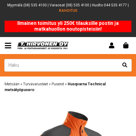
Myymälä (08) 535 4100 | Varaosat (08) 535 4100 | Huolto 044 535 4177 |
RAHOITUS
Ilmainen toimitus yli 250€ tilauksille postin ja
matkahuollon noutopisteisiin!
Metsään
»
Turvavarusteet
»
Puserot
»
Husqvarna Technical
metsätyöpusero