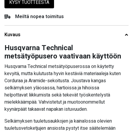
KYSY TUOTTEESTA
Meiltä nopea toimitus
Kuvaus
Husqvarna Technical
metsätyöpusero vaativaan käyttöön
Husqvarna Technical metsätyöpuserossa on käytetty
kevyitä, mutta kulutusta hyvin kestäviä materiaaleja kuten
Corduraa ja Aramide-sekoitusta. Joustava kangas
selkämyksen yläosassa, hartioissa ja hihoissa
helpottavat liikkumista sekä tekevät työskentelystä
mielekkäämpää. Vahvistetut ja muotoonommellut
kyynärpäät takaavat napakan istuvuuden.
Selkämyksen tuuletusaukkojen ja kainalossa olevien
tuuletusvetoketjujen ansiosta pystyt itse säätelemään