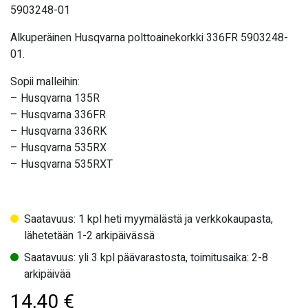
5903248-01
Alkuperäinen Husqvarna polttoainekorkki 336FR 5903248-
01.
Sopii malleihin:
– Husqvarna 135R
– Husqvarna 336FR
– Husqvarna 336RK
– Husqvarna 535RX
– Husqvarna 535RXT
Saatavuus: 1 kpl heti myymälästä ja verkkokaupasta,
lähetetään 1-2 arkipäivässä
Saatavuus: yli 3 kpl päävarastosta, toimitusaika: 2-8
arkipäivää
14,40
€