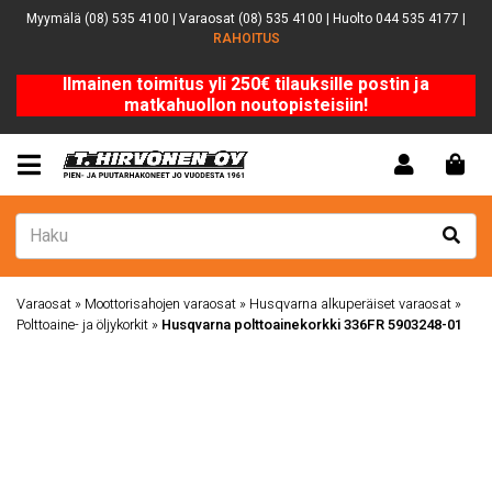
Myymälä (08) 535 4100 | Varaosat (08) 535 4100 | Huolto 044 535 4177 |
RAHOITUS
Ilmainen toimitus yli 250€ tilauksille postin ja
matkahuollon noutopisteisiin!
Varaosat
»
Moottorisahojen varaosat
»
Husqvarna alkuperäiset varaosat
»
Polttoaine- ja öljykorkit
»
Husqvarna polttoainekorkki 336FR 5903248-01