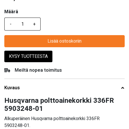
Määrä
Määrä
Lisää ostoskoriin
KYSY TUOTTEESTA
Meiltä nopea toimitus
Kuvaus
Husqvarna polttoainekorkki 336FR
5903248-01
Alkuperäinen Husqvarna polttoainekorkki 336FR
5903248-01.