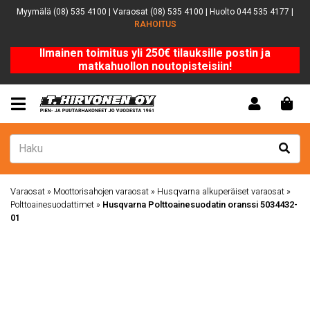
Myymälä (08) 535 4100 | Varaosat (08) 535 4100 | Huolto 044 535 4177 |
RAHOITUS
Ilmainen toimitus yli 250€ tilauksille postin ja
matkahuollon noutopisteisiin!
Varaosat
»
Moottorisahojen varaosat
»
Husqvarna alkuperäiset varaosat
»
Polttoainesuodattimet
»
Husqvarna Polttoainesuodatin oranssi 5034432-
01