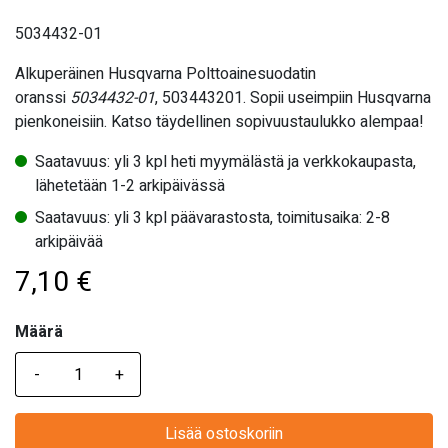
5034432-01
Alkuperäinen Husqvarna Polttoainesuodatin
oranssi
5034432-01
, 503443201. Sopii useimpiin Husqvarna
pienkoneisiin. Katso täydellinen sopivuustaulukko alempaa!
Saatavuus: yli 3 kpl heti myymälästä ja verkkokaupasta,
lähetetään 1-2 arkipäivässä
Saatavuus: yli 3 kpl päävarastosta, toimitusaika: 2-8
arkipäivää
7,10
€
Määrä
Määrä
Lisää ostoskoriin